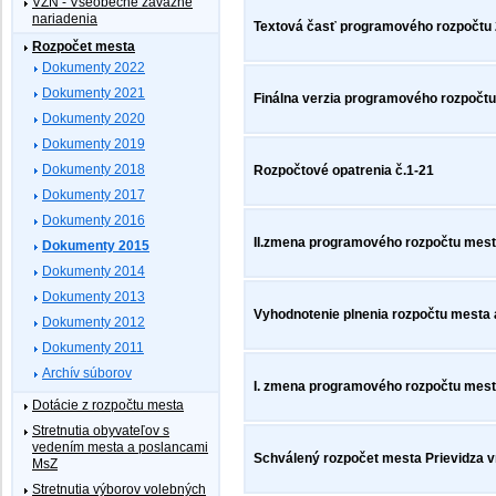
VZN - Všeobecne záväzné
nariadenia
Textová časť programového rozpočtu 
Rozpočet mesta
Dokumenty 2022
Dokumenty 2021
Finálna verzia programového rozpočtu
Dokumenty 2020
Dokumenty 2019
Dokumenty 2018
Rozpočtové opatrenia č.1-21
Dokumenty 2017
Dokumenty 2016
II.zmena programového rozpočtu mesta
Dokumenty 2015
Dokumenty 2014
Dokumenty 2013
Vyhodnotenie plnenia rozpočtu mesta 
Dokumenty 2012
Dokumenty 2011
Archív súborov
I. zmena programového rozpočtu mesta
Dotácie z rozpočtu mesta
Stretnutia obyvateľov s
vedením mesta a poslancami
Schválený rozpočet mesta Prievidza vr
MsZ
Stretnutia výborov volebných