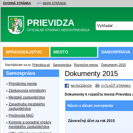
ÚVODNÁ STRÁNKA
MAPA STRÁNOK
PRIEVIDZA
OFICIÁLNE STRÁNKY MESTA PRIEVIDZA
SPRAVODAJSTVO
MESTO
SAMOSPRÁVA
Nachádzate sa tu:
Prievidza.sk
\
Samospráva
\
Rozpočet mesta
\
Dokumenty 2015
Dokumenty 2015
Samospráva
Primátorka mesta
NA FACEBOOK
VYTLAČIŤ STRÁNKU
Zástupcovia primátorky
Dokumenty k rozpočtu mesta Prievidza 
Mestské zastupiteľstvo
Zasadnutia mestského
Názov a dátum zverejnenia
zastupiteľstva
Prednosta MsÚ
Záverečný účet za rok 2015
Komisie a poradné orgány
mestského zastupiteľstva