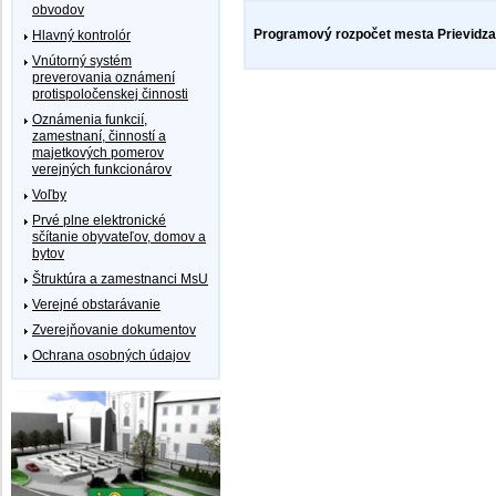
obvodov
Programový rozpočet mesta Prievidza 
Hlavný kontrolór
Vnútorný systém
preverovania oznámení
protispoločenskej činnosti
Oznámenia funkcií,
zamestnaní, činností a
majetkových pomerov
verejných funkcionárov
Voľby
Prvé plne elektronické
sčítanie obyvateľov, domov a
bytov
Štruktúra a zamestnanci MsU
Verejné obstarávanie
Zverejňovanie dokumentov
Ochrana osobných údajov