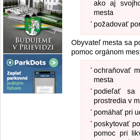
ako aj svojh
mesta
požadovať po
Obyvateľ mesta sa po
pomoc orgánom mesta
ochraňovať m
mesta
podieľať sa
prostredia v 
pomáhať pri u
poskytovať po
pomoc pri lik