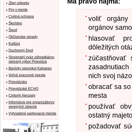
Má právo najmä:
Zber odpadu
Psy v meste
Civilná ochrana
voliť orgán
Školstvo
orgánov samo
Šport
hlasovať pr
Občianske obrady
Kultúra
dôležitých otá
Duchovný život
zúčastňovať 
Slovenský zväz záhradkárov,
okresný výbor Prievidza
zasadnutiach 
Banícky spevokol Kahanec
nich svoj názo
Voľné pracovné miesta
Prievidzsko
obracať sa so
Prievidzské ECHO
mesta
Cintorín Necpaly
Informácie pre organizátorov
používať ob
verejných zbierok
Vyhradené parkovacie miesta
ostatný majeto
požadovať súč