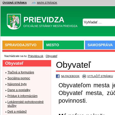
ÚVODNÁ STRÁNKA
MAPA STRÁNOK
PRIEVIDZA
OFICIÁLNE STRÁNKY MESTA PRIEVIDZA
SPRAVODAJSTVO
MESTO
SAMOSPRÁVA
Nachádzate sa tu:
Prievidza.sk
\
Obyvateľ
Obyvateľ
Obyvateľ
Tlačivá a formuláre
NA FACEBOOK
VYTLAČIŤ STRÁNKU
Sociálna pomoc
Obyvateľom mesta je
Nájomné byty
Dane a poplatky
Obyvateľ mesta, zú
Prístup k informáciám
povinnosti.
Lekárenské pohotovostné
služby
Deti a mládež