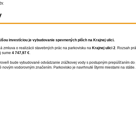
chy
y
šou investíciou je vybudovanie spevnených plôch na Krajnej ulici.
á zmluva o realizácii stavebných prác na parkovisku na
Krajnej ulici 2
. Rozsah prá
ej sume
4 747,97 €
.
 Zároveň bude vybudované odvádzanie zrážkovej vody s postupným prepúšťaním do 
 novým vodorovným značením. Parkovisko je navrhnuté štyrmi miestami na státie.