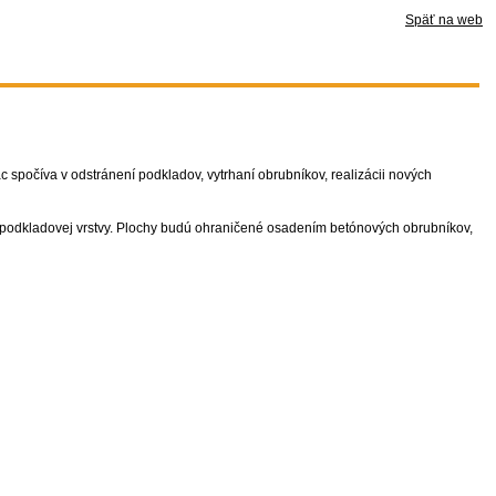
Späť na web
c spočíva v odstránení podkladov, vytrhaní obrubníkov, realizácii nových
podkladovej vrstvy. Plochy budú ohraničené osadením betónových obrubníkov,