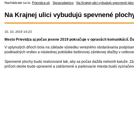
Nachádzate sa tu:
Prievidza.sk
\
Spravodajstvo
\
Na Krajnej ulici vybudujú spevnené plo
Na Krajnej ulici vybudujú spevnené ploch
10. 10. 2019 14:23
Mesto Prievidza aj počas jesene 2019 pokračuje v opravách komunikácií. Ďal
V uplynulých dňoch bola na základe výsledku verejného obstarávania podpísan
podkladných vrstiev a následnej pokládke betónovej zámkovej dlažby v celkov
Spevnené plochy budú realizované tak, aby sa počas dažďa netvorili kaluže.
pričom okolie bude upravené a zatrávnené a parkovacie miesta budú vyznačené