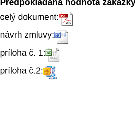
Predpokladaná hodnota zákazky:
celý dokument:
návrh zmluvy:
príloha č. 1:
príloha č.2: