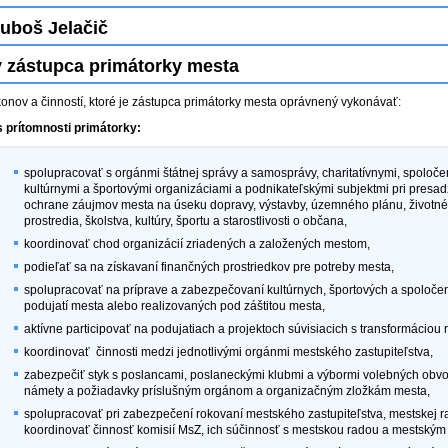
Ľuboš Jelačič
 zástupca primátorky mesta
onov a činností, ktoré je zástupca primátorky mesta oprávnený vykonávať:
 prítomnosti primátorky:
spolupracovať s orgánmi štátnej správy a samosprávy, charitatívnymi, spoloče
kultúrnymi a športovými organizáciami a podnikateľskými subjektmi pri presa
ochrane záujmov mesta na úseku dopravy, výstavby, územného plánu, životn
prostredia, školstva, kultúry, športu a starostlivosti o občana,
koordinovať chod organizácií zriadených a založených mestom,
podieľať sa na získavaní finančných prostriedkov pre potreby mesta,
spolupracovať na príprave a zabezpečovaní kultúrnych, športových a spoloče
podujatí mesta alebo realizovaných pod záštitou mesta,
aktívne participovať na podujatiach a projektoch súvisiacich s transformáciou r
koordinovať činnosti medzi jednotlivými orgánmi mestského zastupiteľstva,
zabezpečiť styk s poslancami, poslaneckými klubmi a výbormi volebných obvo
námety a požiadavky príslušným orgánom a organizačným zložkám mesta,
spolupracovať pri zabezpečení rokovaní mestského zastupiteľstva, mestskej r
koordinovať činnosť komisií MsZ, ich súčinnosť s mestskou radou a mestským 