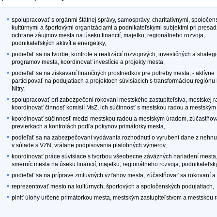
spolupracovať s orgánmi štátnej správy, samosprávy, charitatívnymi, spoločen
kultúrnymi a športovými organizáciami a podnikateľskými subjektmi pri presa
ochrane záujmov mesta na úseku financií, majetku, regionálneho rozvoja,
podnikateľských aktivít a energetiky,
podieľať sa na tvorbe, kontrole a realizácií rozvojových, investičných a strateg
programov mesta, koordinovať investície a projekty mesta,
podieľať sa na získavaní finančných prostriedkov pre potreby mesta, - aktívne
participovať na podujatiach a projektoch súvisiacich s transformáciou regiónu
Nitry,
spolupracovať pri zabezpečení rokovaní mestského zastupiteľstva, mestskej r
koordinovať činnosť komisií MsZ, ich súčinnosť s mestskou radou a mestským 
koordinovať súčinnosť medzi mestskou radou a mestským úradom, zúčastňova
previerkach a kontrolách podľa pokynov primátorky mesta,
podieľať sa na zabezpečovaní vydávania rozhodnutí o vyrubení dane z nehnut
v súlade s VZN, vrátane podpisovania platobných výmerov,
koordinovať práce súvisiace s tvorbou všeobecne záväzných nariadení mesta
smerníc mesta na úseku financií, majetku, regionálneho rozvoja, podnikateľskýc
podieľať sa na príprave zmluvných vzťahov mesta, zúčastňovať sa rokovaní a 
reprezentovať mesto na kultúrnych, športových a spoločenských podujatiach,
plniť úlohy určené primátorkou mesta, mestským zastupiteľstvom a mestskou 