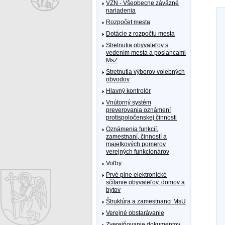
VZN - Všeobecne záväzné
nariadenia
Rozpočet mesta
Dotácie z rozpočtu mesta
Stretnutia obyvateľov s
vedením mesta a poslancami
MsZ
Stretnutia výborov volebných
obvodov
Hlavný kontrolór
Vnútorný systém
preverovania oznámení
protispoločenskej činnosti
Oznámenia funkcií,
zamestnaní, činností a
majetkových pomerov
verejných funkcionárov
Voľby
Prvé plne elektronické
sčítanie obyvateľov, domov a
bytov
Štruktúra a zamestnanci MsU
Verejné obstarávanie
Zverejňovanie dokumentov