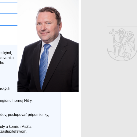
nskými,
dzovaní a
ého
nských
egiónu hornej Nitry,
dov, postupovať pripomienky,
ady a komisií MsZ a
zastupiteľstvom,