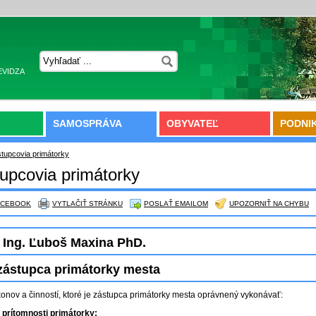
EVIDZA
SAMOSPRÁVA
OBYVATEĽ
PODNI
tupcovia primátorky
upcovia primátorky
ACEBOOK
VYTLAČIŤ STRÁNKU
POSLAŤ EMAILOM
UPOZORNIŤ NA CHYBU
 Ing. Ľuboš Maxina PhD.
zástupca primátorky mesta
onov a činností, ktoré je zástupca primátorky mesta oprávnený vykonávať:
prítomnosti primátorky: