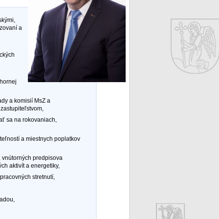
skými,
dzovaní a
ických
 hornej
ady a komisií MsZ a
zastupiteľstvom,
ť sa na rokovaniach,
eľností a miestnych poplatkov
, vnútorných predpisova
h aktivít a energetiky,
pracovných stretnutí,
radou,