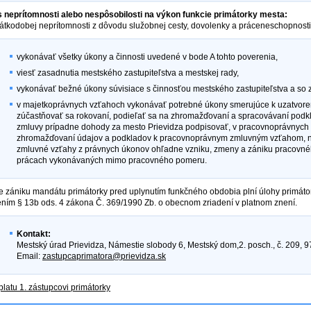
 neprítomnosti alebo nespôsobilosti na výkon funkcie primátorky mesta:
átkodobej neprítomnosti z dôvodu služobnej cesty, dovolenky a práceneschopnosti
vykonávať všetky úkony a činnosti uvedené v bode A tohto poverenia,
viesť zasadnutia mestského zastupiteľstva a mestskej rady,
vykonávať bežné úkony súvisiace s činnosťou mestského zastupiteľstva a s
v majetkoprávnych vzťahoch vykonávať potrebné úkony smerujúce k uzatvoren
zúčastňovať sa rokovaní, podieľať sa na zhromažďovaní a spracovávaní podkl
zmluvy prípadne dohody za mesto Prievidza podpisovať, v pracovnoprávnych
zhromažďovaní údajov a podkladov k pracovnoprávnym zmluvným vzťahom, n
zmluvné vzťahy z právnych úkonov ohľadne vzniku, zmeny a zániku pracovn
prácach vykonávaných mimo pracovného pomeru.
e zániku mandátu primátorky pred uplynutím funkčného obdobia plní úlohy primáto
ním § 13b ods. 4 zákona Č. 369/1990 Zb. o obecnom zriadení v platnom znení.
Kontakt:
Mestský úrad Prievidza, Námestie slobody 6, Mestský dom,2. posch., č. 209, 9
Email:
zastupcaprimatora@prievidza.sk
platu 1. zástupcovi primátorky