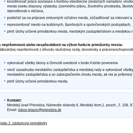
koordinovať práce súvisiace s tvorbou všeobecne záväzných nariadení, vnúto
mesta úseku dopravy, výstavby, územného plánu, životného prostredia, školstva
starostlivosti o občana,
podieľať sa na príprave zmluvných vzťahov mesta, zúčastňovať sa rokovaní a 
reprezentovať mesto na kultúrnych, športových a spoločenských podujatiach,
plniť úlohy určené primátorkou mesta, mestským zastupiteľstvom a mestskou 
 neprítomnosti alebo nespôsobilosti na výkon funkcie primátorky mesta:
átkodobej neprítomnosti z dôvodu služobnej cesty, dovolenky a práceneschopnosti
vykonávať všetky úkony a činnosti uvedené v bode A tohto poverenia
viesť zasadnutia mestského zastupiteľstva a mestskej rady a vykonávať všetk
mestského zastupiteľstva a so zabezpečením chodu mesta, ak nie je prítomný a
plniť úlohy určené primátorkou mesta.
Kontakt:
Mestský úrad Prievidza, Námestie slobody 6, Mestský dom,1. posch., č. 108, 9
Email:
lubos.jelacic@prievidza.sk
platu 2. zástupcovi primátorky