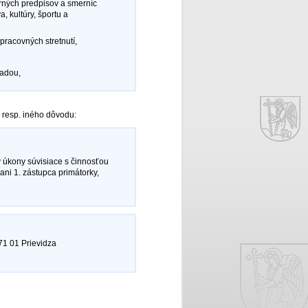
rných predpisov a smerníc
, kultúry, športu a
pracovných stretnutí,
radou,
 resp. iného dôvodu:
y úkony súvisiace s činnosťou
ni 1. zástupca primátorky,
71 01 Prievidza