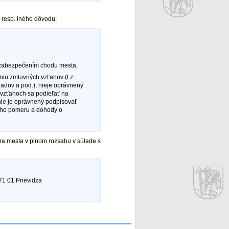
 resp. iného dôvodu:
o zabezpečením chodu mesta,
iu zmluvných vzťahov (t.z.
adov a pod.), nieje oprávnený
 vzťahoch sa podieľať na
ie je oprávnený podpisovať
ého pomeru a dohody o
ra mesta v plnom rozsahu v súlade s
71 01 Prievidza