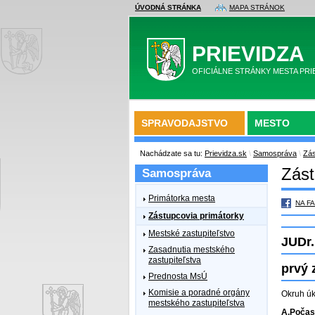
ÚVODNÁ STRÁNKA
MAPA STRÁNOK
PRIEVIDZA
OFICIÁLNE STRÁNKY MESTA PRI
SPRAVODAJSTVO
MESTO
Nachádzate sa tu:
Prievidza.sk
\
Samospráva
\
Zás
Zást
Samospráva
Primátorka mesta
NA F
Zástupcovia primátorky
Mestské zastupiteľstvo
JUDr.
Zasadnutia mestského
zastupiteľstva
prvý 
Prednosta MsÚ
Komisie a poradné orgány
Okruh úk
mestského zastupiteľstva
A.Počas 