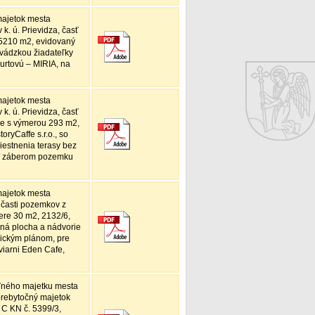
majetok mesta
k. ú. Prievidza, časť
 5210 m2, evidovaný
evádzkou žiadateľky
Ďurtovú – MIRIA, na
majetok mesta
k. ú. Prievidza, časť
ie s výmerou 293 m2,
ryCaffe s.r.o., so
iestnenia terasy bez
so záberom pozemku
majetok mesta
 časti pozemkov z
ere 30 m2, 2132/6,
ná plocha a nádvorie
ickým plánom, pre
viarni Eden Cafe,
ľného majetku mesta
prebytočný majetok
 C KN č. 5399/3,