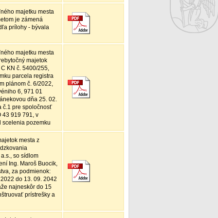
ľného majetku mesta
metom je zámená
ľa prílohy - bývala
ľného majetku mesta
rebytočný majetok
a C KN č. 5400/255,
mku parcela registra
m plánom č. 6/2022,
véniho 6, 971 01
šánekovou dňa 25. 02.
a č.1 pre spoločnosť
O 43 919 791, v
el scelenia pozemku
ajetok mesta z
ádzkovania
.s., so sídlom
ení Ing. Maroš Buocik,
stva, za podmienok:
 2022 do 13. 09. 2042
aže najneskôr do 15
truovať prístrešky a