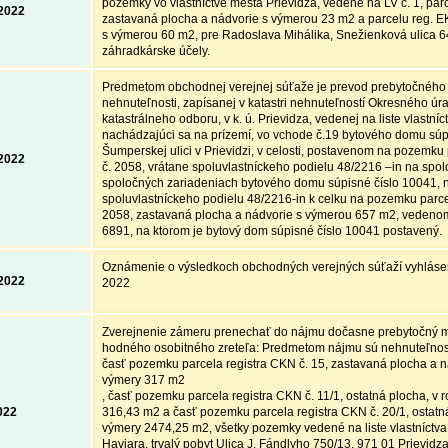
pozemky vo vlastníctve mesta Prievidza, vedené na LV č. 1, par
.2022
zastavaná plocha a nádvorie s výmerou 23 m2 a parcelu reg. E
s výmerou 60 m2, pre Radoslava Mihálika, Snežienková ulica 64
záhradkárske účely.
Predmetom obchodnej verejnej súťaže je prevod prebytočného
nehnuteľnosti, zapísanej v katastri nehnuteľností Okresného úr
katastrálneho odboru, v k. ú. Prievidza, vedenej na liste vlastníct
nachádzajúci sa na prízemí, vo vchode č.19 bytového domu súp
Šumperskej ulici v Prievidzi, v celosti, postavenom na pozemku
.2022
č. 2058, vrátane spoluvlastníckeho podielu 48/2216 –in na spol
spoločných zariadeniach bytového domu súpisné číslo 10041, n
spoluvlastníckeho podielu 48/2216-in k celku na pozemku parce
2058, zastavaná plocha a nádvorie s výmerou 657 m2, vedenom n
6891, na ktorom je bytový dom súpisné číslo 10041 postavený.
Oznámenie o výsledkoch obchodných verejných súťaží vyhlásen
.2022
2022
Zverejnenie zámeru prenechať do nájmu dočasne prebytočný m
hodného osobitného zreteľa: Predmetom nájmu sú nehnuteľnosti
časť pozemku parcela registra CKN č. 15, zastavaná plocha a n
výmery 317 m2
, časť pozemku parcela registra CKN č. 11/1, ostatná plocha, v
022
316,43 m2 a časť pozemku parcela registra CKN č. 20/1, ostatn
výmery 2474,25 m2, všetky pozemky vedené na liste vlastníctva 
Haviara, trvalý pobyt Ulica J. Fándlyho 750/13, 971 01 Prievid