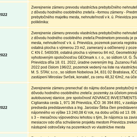
Zverejnenie zámeru prevodu vlastníctva prebytočného nehnute
z dôvodu hodného osobitného zreteľa –formou zámeny - Pred
2022
prebytočného majetku mesta, nehnuteľností v k. ú. Prievidza pod
poliklinika:
Zverejnenie zámeru prevodu vlastníctva prebytočného nehnute
z dôvodu hodného osobitného zreteľa:Predmetom prevodu je p
mesta, nehnuteľnosť v k. ú. Prievidza, pozemok parcela registr
ostatná plocha s výmerou 23 m2, zameraný a odčlenený z poze
C KN č. 5400/39, ostatná plocha s výmerou 84 m2, Geometrický
2022
vyhotoveným spoločnosťou GEOmark s. r. o., so sídlom Ul. G. Š
Prievidza dňa 18. 01. 2022, úradne overeným Ing. Zuzanou Fa
2022 pod číslom 196/22, pozemok vedený na liste na vlastníctv
M. S. STAV, s.r.o., so sídlom Nobelova 34, 831 02 Bratislava, IČ
zastúpení Miroslav Svrček, konateľ, za cenu 48,32 €/m2, na úč
Zverejnenie zámeru prenechať do nájmu dočasne prebytočný m
dôvodu hodného osobitného zreteľa: pozemky za účelom prev
autobusovej stanice, pre spoločnosť ADVANCE INVESTMENTS a
Ciglianska cesta 1, 971 36 Prievidza, IČO: 36 394 891, v zastúp
2022
predseda predstavenstva a Ing. Jaroslav Štrba člen predstaven
nájomného vo výške 13 240,08 €/ rok, na dobu určitú od 13. 09.
s 3 – mesačnou výpovednou lehotou s tým, že nájomca sa zavi
mesiacov odo dňa schválenie projektu mestom Prievidza zrekonš
nástupné ostrovčeky na pozemkoch vo vlastníctve mesta