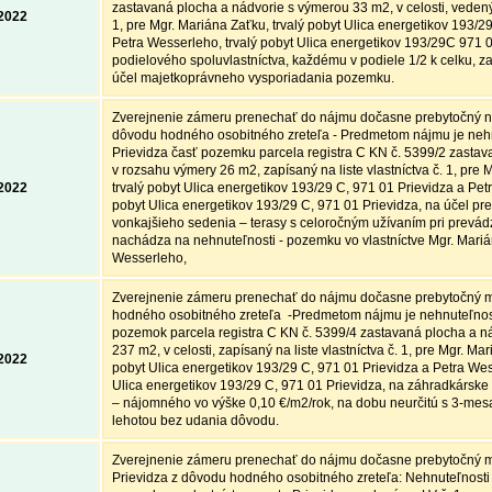
zastavaná plocha a nádvorie s výmerou 33 m2, v celosti, vedený n
.2022
1, pre Mgr. Mariána Zaťku, trvalý pobyt Ulica energetikov 193/2
Petra Wesserleho, trvalý pobyt Ulica energetikov 193/29C 971 0
podielového spoluvlastníctva, každému v podiele 1/2 k celku, z
účel majetkoprávneho vysporiadania pozemku.
Zverejnenie zámeru prenechať do nájmu dočasne prebytočný n
dôvodu hodného osobitného zreteľa - Predmetom nájmu je nehnu
Prievidza časť pozemku parcela registra C KN č. 5399/2 zastav
v rozsahu výmery 26 m2, zapísaný na liste vlastníctva č. 1, pre 
.2022
trvalý pobyt Ulica energetikov 193/29 C, 971 01 Prievidza a Pet
pobyt Ulica energetikov 193/29 C, 971 01 Prievidza, na účel p
vonkajšieho sedenia – terasy s celoročným užívaním pri prevá
nachádza na nehnuteľnosti - pozemku vo vlastníctve Mgr. Mariá
Wesserleho,
Zverejnenie zámeru prenechať do nájmu dočasne prebytočný m
hodného osobitného zreteľa -Predmetom nájmu je nehnuteľnosť 
pozemok parcela registra C KN č. 5399/4 zastavaná plocha a n
237 m2, v celosti, zapísaný na liste vlastníctva č. 1, pre Mgr. Mar
.2022
pobyt Ulica energetikov 193/29 C, 971 01 Prievidza a Petra Wes
Ulica energetikov 193/29 C, 971 01 Prievidza, na záhradkárske
– nájomného vo výške 0,10 €/m2/rok, na dobu neurčitú s 3-m
lehotou bez udania dôvodu.
Zverejnenie zámeru prenechať do nájmu dočasne prebytočný 
Prievidza z dôvodu hodného osobitného zreteľa: Nehnuteľnosti v