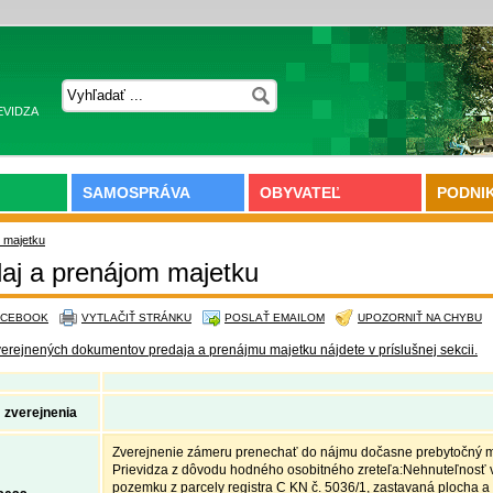
EVIDZA
SAMOSPRÁVA
OBYVATEĽ
PODNI
 majetku
aj a prenájom majetku
ACEBOOK
VYTLAČIŤ STRÁNKU
POSLAŤ EMAILOM
UPOZORNIŤ NA CHYBU
verejnených dokumentov predaja a prenájmu majetku nájdete v príslušnej sekcii.
 zverejnenia
Zverejnenie zámeru prenechať do nájmu dočasne prebytočný 
Prievidza z dôvodu hodného osobitného zreteľa:Nehnuteľnosť v 
pozemku z parcely registra C KN č. 5036/1, zastavaná plocha a