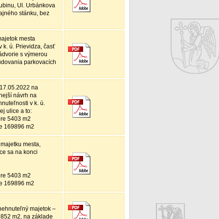
ubinu, Ul. Urbánkova
ajného stánku, bez
majetok mesta
k. ú. Prievidza, časť
ádvorie s výmerou
udovania parkovacích
 17.05.2022 na
nejší návrh na
uteľnosti v k. ú.
j ulice a to:
ere 5403 m2
ere 169896 m2
 majetku mesta,
úce sa na konci
ere 5403 m2
ere 169896 m2
nehnuteľný majetok –
e 852 m2, na základe