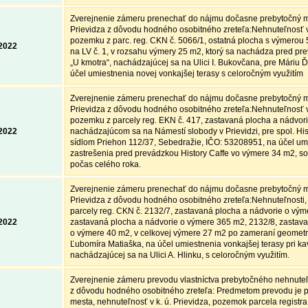
Zverejnenie zámeru prenechať do nájmu dočasne prebytočný 
Prievidza z dôvodu hodného osobitného zreteľa:Nehnuteľnosť v 
pozemku z parc. reg. CKN č. 5066/1, ostatná plocha s výmerou
.2022
na LV č. 1, v rozsahu výmery 25 m2, ktorý sa nachádza pred pr
„U kmotra“, nachádzajúcej sa na Ulici I. Bukovčana, pre Máriu 
účel umiestnenia novej vonkajšej terasy s celoročným využitím
Zverejnenie zámeru prenechať do nájmu dočasne prebytočný 
Prievidza z dôvodu hodného osobitného zreteľa:Nehnuteľnosť v 
pozemku z parcely reg. EKN č. 417, zastavaná plocha a nádvor
.2022
nachádzajúcom sa na Námestí slobody v Prievidzi, pre spol. Histo
sídlom Priehon 112/37, Sebedražie, IČO: 53208951, na účel um
zastrešenia pred prevádzkou History Caffe vo výmere 34 m2, 
počas celého roka.
Zverejnenie zámeru prenechať do nájmu dočasne prebytočný 
Prievidza z dôvodu hodného osobitného zreteľa:Nehnuteľnosti,
parcely reg. CKN č. 2132/7, zastavaná plocha a nádvorie o vým
.2022
zastavaná plocha a nádvorie o výmere 365 m2, 2132/8, zastava
o výmere 40 m2, v celkovej výmere 27 m2 po zameraní geometr
Ľubomíra Matiaška, na účel umiestnenia vonkajšej terasy pri ka
nachádzajúcej sa na Ulici A. Hlinku, s celoročným využitím.
Zverejnenie zámeru prevodu vlastníctva prebytočného nehnute
z dôvodu hodného osobitného zreteľa: Predmetom prevodu je 
mesta, nehnuteľnosť v k. ú. Prievidza, pozemok parcela registra