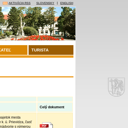
AKTIVÁCIA RSS
SLOVENSKY
ENGLISH
KATEĽ
TURISTA
Celý dokument
majetok mesta
k. ú. Prievidza, časť
 nádvorie s výmerou