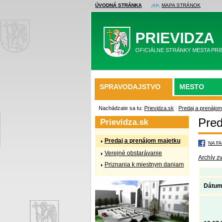
ÚVODNÁ STRÁNKA
MAPA STRÁNOK
PRIEVIDZA
OFICIÁLNE STRÁNKY MESTA PRI
SPRAVODAJSTVO
MESTO
Nachádzate sa tu:
Prievidza.sk
\
Predaj a prenájom
Pred
Prievidza.sk
Predaj a prenájom majetku
NA F
Verejné obstarávanie
Archív z
Priznania k miestnym daniam
Dátum