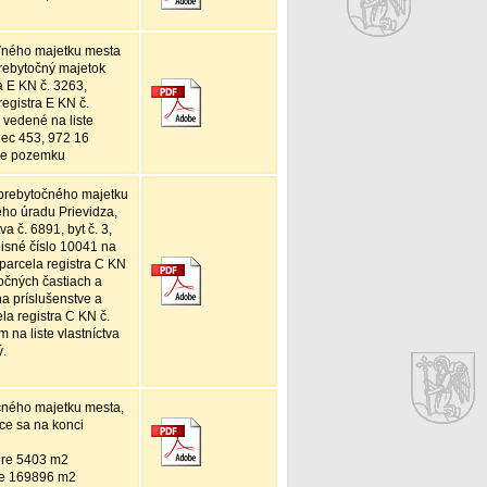
ľného majetku mesta
rebytočný majetok
a E KN č. 3263,
egistra E KN č.
 vedené na liste
-nec 453, 972 16
nie pozemku
 prebytočného majetku
ého úradu Prievidza,
va č. 6891, byt č. 3,
isné číslo 10041 na
 parcela registra C KN
očných častiach a
a príslušenstve a
la registra C KN č.
na liste vlastníctva
ý.
čného majetku mesta,
úce sa na konci
ere 5403 m2
ere 169896 m2