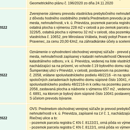
Geometrického plánu č. 196/2020 zo dňa 24.11.2020
Zverejnenie zámeru prevodu vlastníctva prebytočného nehnute
z dôvodu hodného osobitného zreteľa:Predmetom prevodu je p
mesta, nehnuteľnosti, v k. ú. Prievidza, pozemok parcela registr
.2022
ostatná plocha s výmerou 228 m2 v celosti a po-zemok parcela r
3226/5, ostatná plocha s výmerou 32 m2 v celosti, oba pozemky
vlastníctva č. 10652, pre Miroslava Vrábela, trvalý pobyt Prave
Pravenec, za cenu 20,00 €/m2, na záhradkárske účely a scele
Oznámenie o vyhodnotení obchodnej verejnej súťaže - prevod
mesta, nehnuteľnosti zapísanej v katastri nehnuteľností Okresn
katastrálneho odboru, v k. ú. Prievidza, vedenej na liste vlastníct
nachádzajúci sa na prízemí, vo vchode č.19 bytového domu súp
Šumperskej ulici v Prievidzi, v celosti, postavenom na pozemku
.2022
č. 2058, vrátane spoluvlastníckeho podielu 48/2216 –in na spol
spoločných zariadeniach bytového domu súpisné číslo 10041, n
spoluvlastníckeho podielu 48/2216-in k celku na pozemku parce
2058, zastavaná plocha a nádvorie s výmerou 657 m2 , vedenom 
č. 6891, na ktorom je bytový dom súpisné číslo 10041 postaven
S účelom prevodu bývanie.
OVS: Predmetom obchodnej verejnej súťaže je prevod prebyto
nehnuteľnosti v k. ú. Prievidza, zapísané na LV č. 1, nachádzaj
.2022
Riečnej ulice a to:
- pozemok parcela registra C KN č. 8122/21, orná pôda vo vým
- pozemok parcela registra C KN č. 8122/1, orná pôda vo vým