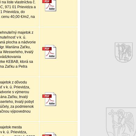
a liste vlastníctva č.
9C, 971 01 Prievidza a
1 Prievidza, do
a cenu 40,00 €/m2, na
ehnuteľný majetok z
teľnosť v k. ú.
aná plocha a nádvorie
Mgr. Mariána Zaťku,
ra Wesserleho, trvalý
revádzkovania
dzke KEBAB, ktorá sa
na Zaťku a Petra
ajetok z dôvodu
v k. ú. Prievidza,
ádvorie s výmerou
iána Zaťku, trvalý
serleho, trvalý pobyt
 účely, za podmienok
esačnou výpovednou
majetok mesta
 k. ú. Prievidza,