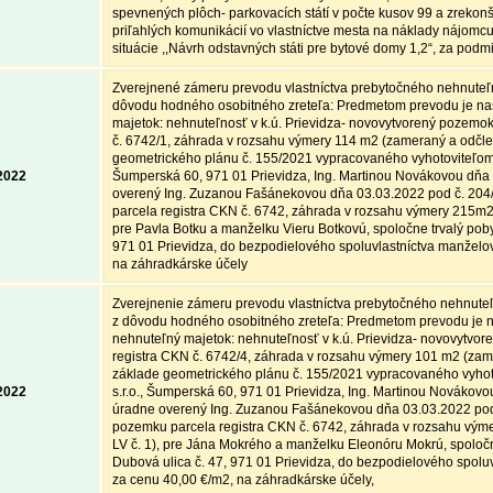
spevnených plôch- parkovacích státí v počte kusov 99 a zrekonš
priľahlých komunikácií vo vlastníctve mesta na náklady nájomcu
situácie ,,Návrh odstavných státi pre bytové domy 1,2“, za podm
Zverejnené zámeru prevodu vlastníctva prebytočného nehnuteľ
dôvodu hodného osobitného zreteľa: Predmetom prevodu je na
majetok: nehnuteľnosť v k.ú. Prievidza- novovytvorený pozemok
č. 6742/1, záhrada v rozsahu výmery 114 m2 (zameraný a odčl
geometrického plánu č. 155/2021 vypracovaného vyhotoviteľom 
2022
Šumperská 60, 971 01 Prievidza, Ing. Martinou Novákovou dňa
overený Ing. Zuzanou Fašánekovou dňa 03.03.2022 pod č. 204
parcela registra CKN č. 6742, záhrada v rozsahu výmery 215m2,
pre Pavla Botku a manželku Vieru Botkovú, spoločne trvalý poby
971 01 Prievidza, do bezpodielového spoluvlastníctva manželov
na záhradkárske účely
Zverejnenie zámeru prevodu vlastníctva prebytočného nehnute
z dôvodu hodného osobitného zreteľa: Predmetom prevodu je 
nehnuteľný majetok: nehnuteľnosť v k.ú. Prievidza- novovytvo
registra CKN č. 6742/4, záhrada v rozsahu výmery 101 m2 (za
základe geometrického plánu č. 155/2021 vypracovaného vyho
2022
s.r.o., Šumperská 60, 971 01 Prievidza, Ing. Martinou Novákov
úradne overený Ing. Zuzanou Fašánekovou dňa 03.03.2022 pod 
pozemku parcela registra CKN č. 6742, záhrada v rozsahu vým
LV č. 1), pre Jána Mokrého a manželku Eleonóru Mokrú, spoločn
Dubová ulica č. 47, 971 01 Prievidza, do bezpodielového spolu
za cenu 40,00 €/m2, na záhradkárske účely,