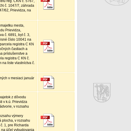
celu reg. CKN č. 5767,
KN č. 1047/7, záhrada
7/62, Prievidza, na
 majetku mesta,
adu Prievidza,
va č. 6891, byt č. 3,
isné číslo 10041 na
 parcela registra C KN
očných častiach a
a príslušenstve a
la registra C KN č.
a liste vlastníctva č.
ých v mesiaci január
ajetok z dôvodu
 v k.ú. Prievidza
ádvorie, v rozsahu
 rozsahu výmery
á plocha, v rozsahu
č. 1, pre Richarda
za na účel vybudovania