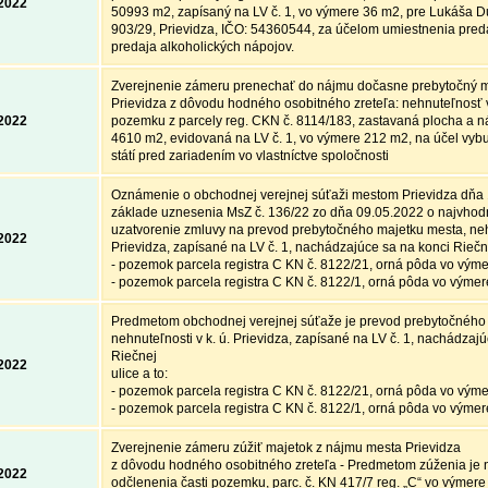
.2022
50993 m2, zapísaný na LV č. 1, vo výmere 36 m2, pre Lukáša D
903/29, Prievidza, IČO: 54360544, za účelom umiestnenia pred
predaja alkoholických nápojov.
Zverejnenie zámeru prenechať do nájmu dočasne prebytočný 
Prievidza z dôvodu hodného osobitného zreteľa: nehnuteľnosť v 
.2022
pozemku z parcely reg. CKN č. 8114/183, zastavaná plocha a n
4610 m2, evidovaná na LV č. 1, vo výmere 212 m2, na účel vyb
státí pred zariadením vo vlastníctve spoločnosti
Oznámenie o obchodnej verejnej súťaži mestom Prievidza dňa
základe uznesenia MsZ č. 136/22 zo dňa 09.05.2022 o najvhod
uzatvorenie zmluvy na prevod prebytočného majetku mesta, nehn
.2022
Prievidza, zapísané na LV č. 1, nachádzajúce sa na konci Riečne
- pozemok parcela registra C KN č. 8122/21, orná pôda vo vým
- pozemok parcela registra C KN č. 8122/1, orná pôda vo vým
Predmetom obchodnej verejnej súťaže je prevod prebytočného
nehnuteľnosti v k. ú. Prievidza, zapísané na LV č. 1, nachádzaj
Riečnej
.2022
ulice a to:
- pozemok parcela registra C KN č. 8122/21, orná pôda vo vým
- pozemok parcela registra C KN č. 8122/1, orná pôda vo vým
Zverejnenie zámeru zúžiť majetok z nájmu mesta Prievidza
z dôvodu hodného osobitného zreteľa - Predmetom zúženia je 
.2022
odčlenenia časti pozemku, parc. č. KN 417/7 reg. „C“ vo výmer