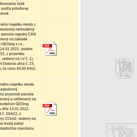
truovania časti
 podľa priloženej
ienok:
ného majetku mesta z
sledovný nehnuteľný
 parcela registra CKN
enený na základe
GEOing s.r.o.,
 14.01.2022, úradne
/22, z pozemku
 vedený na LV č. 1),
t Dubová ulica č. 23,
, za cenu 40,00 €/m2,
ľného majetku mesta
nasledovný
rený pozemok parcela
meraný a odčlenený na
toviteľom GEOing
ou dňa 14.01.2022,
č. 204/22, z
ery 215m2, vedený na
e trvalý pobyt
vlastníctva manželov,