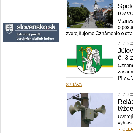
Spol
rozvo
V zmys
o posu
zverejňujeme Oznámenie o str
7. 7. 2
Júlo
č. 3 
Oznamu
zasadnu
Píly a
SPRÁVA
7. 7. 2
Relá
týžd
Uverej
vyhlas
CELÁ