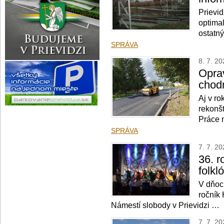
Prievid
optimal
ostatn
SPRÁVA
8. 7. 2
Oprav
chod
Aj v r
rekonš
Práce 
SPRÁVA
7. 7. 2
36. r
folkl
V dňoch
ročník 
Námestí slobody v Prievidzi …
7. 7. 2