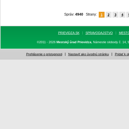
Správ:
4940
Strany:
1
2
3
4
PRIEVIDZA.SK
SPRAVODAJSTVO
MEST
©2011 - 2026
Mestský úrad Prievidza
, Námestie slobody č. 14, 
Prehlásenie o pristupnosti
Nastaviť ako úvodnú stránku
Pridať k 