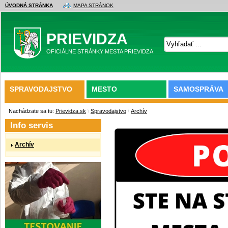
ÚVODNÁ STRÁNKA
MAPA STRÁNOK
PRIEVIDZA
OFICIÁLNE STRÁNKY MESTA PRIEVIDZA
SPRAVODAJSTVO
MESTO
SAMOSPRÁVA
Nachádzate sa tu:
Prievidza.sk
\
Spravodajstvo
\
Archív
Info servis
Archív