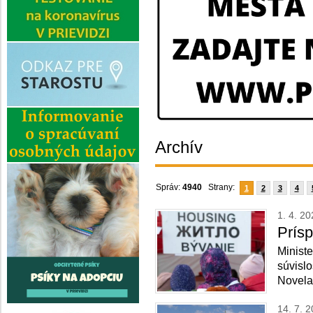
Archív
Správ:
4940
Strany:
1
2
3
4
1. 4. 2
Prís
Ministe
súvislo
Novela
14. 7. 