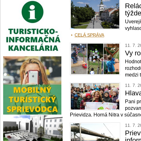
Relá
týžd
Uverej
vyhlas
CELÁ SPRÁVA
11. 7. 
Vy r
Hodnot
rozhod
medzi t
11. 7. 
Hlava
Pani p
pozvani
Prievidza. Horná Nitra v súčas
11. 7. 
Priev
infor