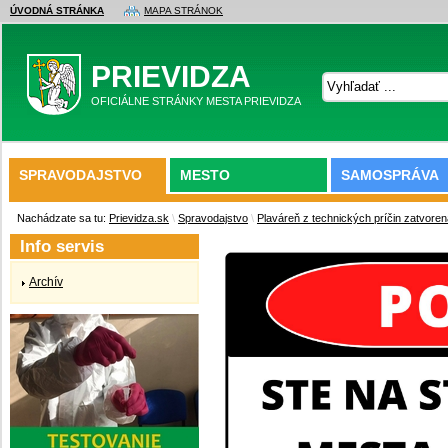
ÚVODNÁ STRÁNKA
MAPA STRÁNOK
PRIEVIDZA
OFICIÁLNE STRÁNKY MESTA PRIEVIDZA
SPRAVODAJSTVO
MESTO
SAMOSPRÁVA
Nachádzate sa tu:
Prievidza.sk
\
Spravodajstvo
\
Plaváreň z technických príčin zatvoren
Info servis
Archív