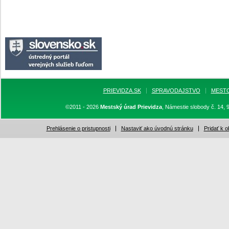
PRIEVIDZA.SK
SPRAVODAJSTVO
MEST
©2011 - 2026
Mestský úrad Prievidza
, Námestie slobody č. 14, 
Prehlásenie o pristupnosti
Nastaviť ako úvodnú stránku
Pridať k 