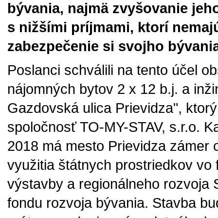
bývania, najmä zvyšovanie jeh
s nižšími príjmami, ktorí nema
zabezpečenie si svojho bývania
Poslanci schválili na tento účel 
nájomných bytov 2 x 12 b.j. a inži
Gazdovská ulica Prievidza", ktorý
spoločnosť TO-MY-STAV, s.r.o. Ka
2018 má mesto Prievidza zámer o
využitia štátnych prostriedkov vo
výstavby a regionálneho rozvoja 
fondu rozvoja bývania. Stavba b