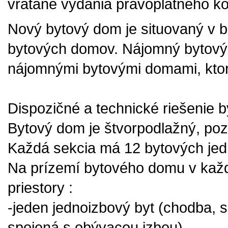
vrátane vydania právoplatného k
Nový bytový dom je situovaný v bl
bytových domov. Nájomný bytový d
nájomnými bytovými domami, ktoré 
Dispozičné a technické riešenie
Bytový dom je štvorpodlažný, poz
Každá sekcia má 12 bytových jed
Na prízemí bytového domu v každ
priestory :
-jeden jednoizbový byt (chodba,
spojená s obývacou izbou)