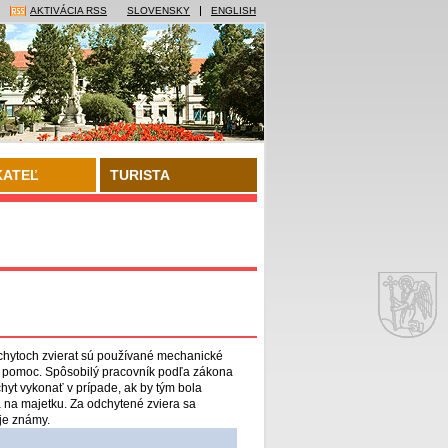
AKTIVÁCIA RSS
SLOVENSKY
ENGLISH
KATEĽ
TURISTA
odchytoch zvierat sú používané mechanické
a pomoc. Spôsobilý pracovník podľa zákona
chyt vykonať v prípade, ak by tým bola
 na majetku. Za odchytené zviera sa
je známy.