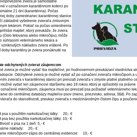
voprivezené zviera je samostatne
ené v označenom karanténnom koterci po
imálne 21 dní (karanténna). Počas
nej doby zamestnanec karanténnej stanice
í základné vyšetrenie zvieraťa zmluvným
rnym lekárom. Pokiaľ sa počas umiestnenia
prihlási majiteľ, ktorý preukáže, že zviera
mu (číslo tetovania alebo mikročipu), môže
o súhlasom veterinárneho lekára a
 vzniknutých nákladov zviera vrátené. Po
 doby karantény je zviera ponúknuté na
ie odchytených zvierat záujemcom
é zviera je možné vydať iba majiteľovi, po hodnovernom preukázaní vlastníctva 
adopcie. Odchytené zviera je možné vydať až po označení zvieraťa mikročipom a
ním zvieraťa v karanténnej stanici pri prevzatí zvieraťa v zmysle platné platného c
e možné vydať len záujemcovi staršiemu ako 18 rokov, ktorý je spôsobilý na právn
 označené mikročipom, záujemca musí po prevzatí psa požiadať veterinárneho lek
anie do centrálnej databázy majiteľov psov (meno, priezvisko, adresa, štát). Po za
zvieraťa do starostlivosti, preukaz zvieraťa s medzinárodným číslom čipu a poučenie
t psa s použitím narkotizačnej látky: 20,- €
 psa bez použitia narkotizačnej látky: 10,- €
tlivosť o psa na 1 deň: 5,- €
inárne náklady: 20,- €
anie mikročipom+zápis do centrálnej evidencie: 10,- €