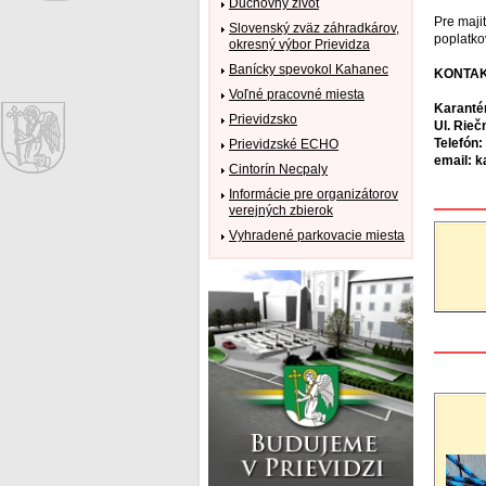
Duchovný život
Pre maji
Slovenský zväz záhradkárov,
poplatko
okresný výbor Prievidza
Banícky spevokol Kahanec
KONTAK
Voľné pracovné miesta
Karantén
Prievidzsko
Ul. Rieč
Telefón:
Prievidzské ECHO
email: 
Cintorín Necpaly
Informácie pre organizátorov
verejných zbierok
Vyhradené parkovacie miesta