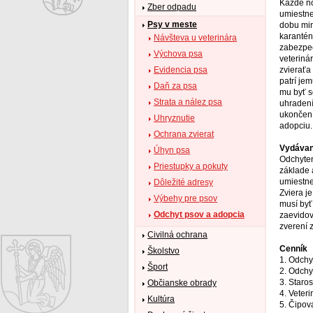
Každé no
Zber odpadu
umiestn
Psy v meste
dobu min
karantén
Návšteva u veterinára
zabezpeč
Výchova psa
veteriná
zvieraťa 
Evidencia psa
patrí je
Daň za psa
mu byť s
Strata a nález psa
uhradení
ukončení
Uhryznutie
adopciu.
Ochrana zvierat
Vydávan
Úhyn psa
Odchyten
Priestupky a pokuty
základe 
umiestne
Dôležité adresy
Zviera j
Výbehy pre psov
musí byť
Odchyt psov a adopcia
zaevidov
zverení 
Civilná ochrana
Cenník
Školstvo
1. Odchy
Šport
2. Odchyt
3. Staros
Občianske obrady
4. Veter
Kultúra
5. Čipov