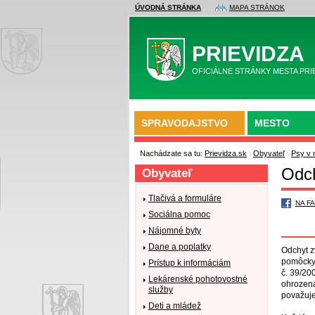
ÚVODNÁ STRÁNKA
MAPA STRÁNOK
PRIEVIDZA
OFICIÁLNE STRÁNKY MESTA PRI
SPRAVODAJSTVO
MESTO
Nachádzate sa tu:
Prievidza.sk
\
Obyvateľ
\
Psy v 
Odch
Obyvateľ
Tlačivá a formuláre
NA F
Sociálna pomoc
Nájomné byty
Dane a poplatky
Odchyt z
pomôcky,
Prístup k informáciám
č. 39/20
Lekárenské pohotovostné
ohrozená
služby
považuje
Deti a mládež