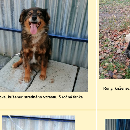
Rony, kríženec
pka, kríženec stredného vzrastu, 5 ročná fenka