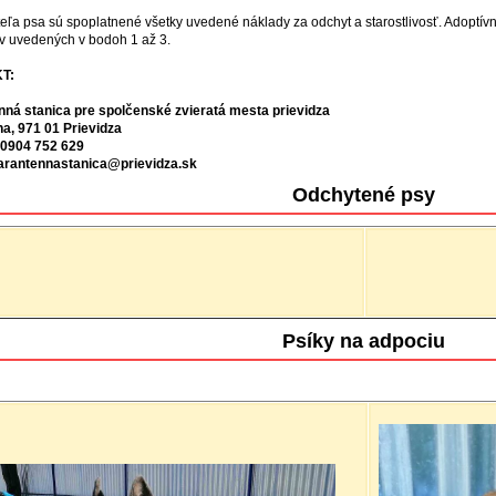
teľa psa sú spoplatnené všetky uvedené náklady za odchyt a starostlivosť. Adoptívny
v uvedených v bodoh 1 až 3.
T:
ná stanica pre spolčenské zvieratá mesta prievidza
na, 971 01 Prievidza
 0904 752 629
karantennastanica@prievidza.sk
Odchytené psy
Psíky na adpociu