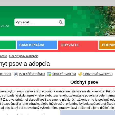
EVIDZA
SAMOSPRÁVA
OBYVATEĽ
PODNI
meste
\
Odchyt psov a adopcia
yt psov a adopcia
ACEBOOK
VYTLAČIŤ STRÁNKU
POSLAŤ EMAILOM
UPOZORNIŤ NA CHYBU
Odchyt psov
vierat vykonávajú vyškolení pracovníci karanténnej stanice mesta Prievidza. Pri 
 v prípade výskytu agresívneho alebo zraneného zvieraťa je povolaná veterinárn
07 Z.z. o veterinárnej starostlivosti a o zmene niektorých zákonov nie je povinný od
 bezpečnosť a jeho zdravie, alebo iných osôb, prípadne by bola spôsobená škoda
 aj pes, ktorý bol odovzdaný vyškolenému pracovníkovi občanmi a jeho držiteľ nie 