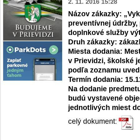
2. 11. 2016 15:28
Názov zákazky: „Vyko
preventívnej údržby,
doplnkové služby vý
Druh zákazky: zákaz
Miesta dodania: Mes
v Prievidzi, školské 
podľa zoznamu uvede
Termín dodania: 15.1
Na dodanie predmetu
budú vystavené obje
jednotlivých miest d
celý dokument: