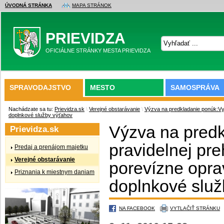
ÚVODNÁ STRÁNKA
MAPA STRÁNOK
PRIEVIDZA
OFICIÁLNE STRÁNKY MESTA PRIEVIDZA
SPRAVODAJSTVO
MESTO
SAMOSPRÁVA
Nachádzate sa tu:
Prievidza.sk
\
Verejné obstarávanie
\
Výzva na predkladanie ponúk:Vyk
doplnkové služby výťahov
Výzva na pred
Prievidza.sk
pravidelnej pre
Predaj a prenájom majetku
Verejné obstarávanie
porevízne oprav
Priznania k miestnym daniam
doplnkové služ
NA FACEBOOK
VYTLAČIŤ STRÁNKU