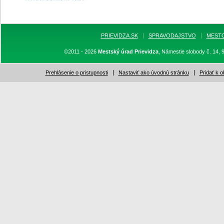
PRIEVIDZA.SK
SPRAVODAJSTVO
MEST
©2011 - 2026
Mestský úrad Prievidza
, Námestie slobody č. 14, 
Prehlásenie o pristupnosti
Nastaviť ako úvodnú stránku
Pridať k 