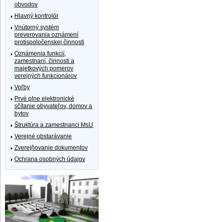
obvodov
Hlavný kontrolór
Vnútorný systém
preverovania oznámení
protispoločenskej činnosti
Oznámenia funkcií,
zamestnaní, činností a
majetkových pomerov
verejných funkcionárov
Voľby
Prvé plne elektronické
sčítanie obyvateľov, domov a
bytov
Štruktúra a zamestnanci MsU
Verejné obstarávanie
Zverejňovanie dokumentov
Ochrana osobných údajov