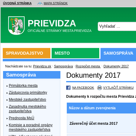
ÚVODNÁ STRÁNKA
MAPA STRÁNOK
PRIEVIDZA
OFICIÁLNE STRÁNKY MESTA PRIEVIDZA
SPRAVODAJSTVO
MESTO
SAMOSPRÁVA
Nachádzate sa tu:
Prievidza.sk
\
Samospráva
\
Rozpočet mesta
\
Dokumenty 2017
Dokumenty 2017
Samospráva
Primátorka mesta
NA FACEBOOK
VYTLAČIŤ STRÁNKU
Zástupcovia primátorky
Dokumenty k rozpočtu mesta Prievidza 
Mestské zastupiteľstvo
Zasadnutia mestského
Názov a dátum zverejnenia
zastupiteľstva
Prednosta MsÚ
Záverečný účet mesta 2017
Komisie a poradné orgány
mestského zastupiteľstva