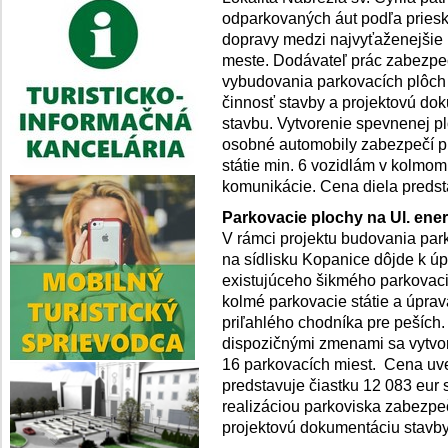
odparkovaných áut podľa priesk
dopravy medzi najvyťaženejšie l
meste. Dodávateľ prác zabezpe
vybudovania parkovacích plôch 
činnosť stavby a projektovú do
stavbu. Vytvorenie spevnenej p
osobné automobily zabezpečí pr
státie min. 6 vozidlám v kolmom
komunikácie. Cena diela predst
Parkovacie pl
ochy na Ul. ene
V rámci projektu budovania par
na sídlisku Kopanice dôjde k ú
existujúceho šikmého parkovaci
kolmé parkovacie státie a úprav
priľahlého chodníka pre peších.
dispozičnými zmenami sa vytvorí
16 parkovacích miest. Cena uv
predstavuje čiastku 12 083 eur
realizáciou parkoviska zabezpeč
projektovú dokumentáciu stavby