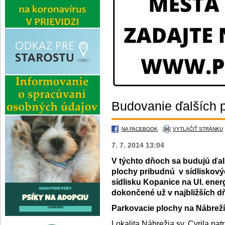
Budovanie ďalších 
NA FACEBOOK
VYTLAČIŤ STRÁNKU
7. 7. 2014 13:04
V týchto dňoch sa budujú ďal
plochy pribudnú v sídliskovýc
sídlisku Kopanice na Ul. ene
dokončené už v najbližších d
Parkovacie plochy na Nábreží 
Lokalita Nábrežia sv. Cyrila pat