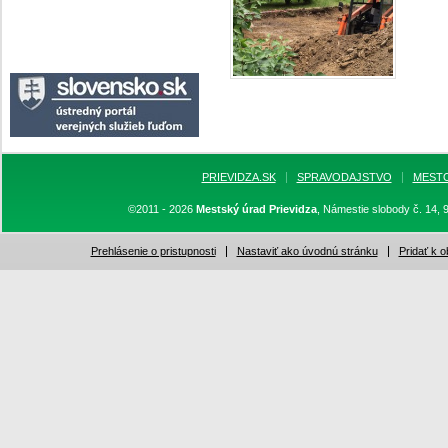
PRIEVIDZA.SK
SPRAVODAJSTVO
MEST
©2011 - 2026
Mestský úrad Prievidza
, Námestie slobody č. 14, 
Prehlásenie o pristupnosti
Nastaviť ako úvodnú stránku
Pridať k 