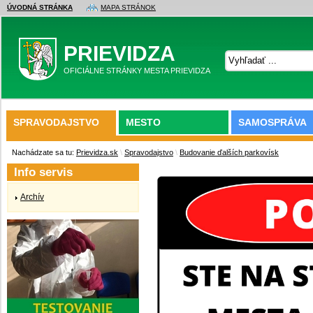
ÚVODNÁ STRÁNKA
MAPA STRÁNOK
PRIEVIDZA
OFICIÁLNE STRÁNKY MESTA PRIEVIDZA
SPRAVODAJSTVO
MESTO
SAMOSPRÁVA
Nachádzate sa tu:
Prievidza.sk
\
Spravodajstvo
\
Budovanie ďalších parkovísk
Info servis
Archív