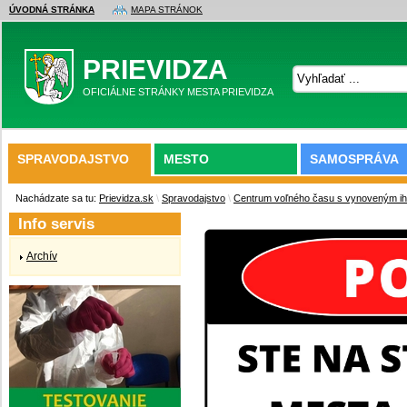
ÚVODNÁ STRÁNKA
MAPA STRÁNOK
PRIEVIDZA
OFICIÁLNE STRÁNKY MESTA PRIEVIDZA
SPRAVODAJSTVO
MESTO
SAMOSPRÁVA
Nachádzate sa tu:
Prievidza.sk
\
Spravodajstvo
\
Centrum voľného času s vynoveným i
Info servis
Archív