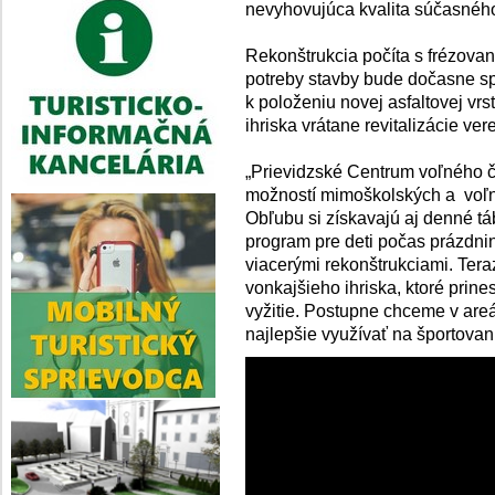
nevyhovujúca kvalita súčasného
Rekonštrukcia počíta s frézovaní
potreby stavby bude dočasne sp
k položeniu novej asfaltovej vrs
ihriska vrátane revitalizácie ver
„Prievidzské Centrum voľného č
možností mimoškolských a voľno
Obľubu si získavajú aj denné tá
program pre deti počas prázdnin
viacerými rekonštrukciami. Ter
vonkajšieho ihriska, ktoré prine
vyžitie. Postupne chceme v areál
najlepšie využívať na športova