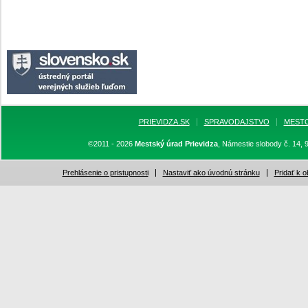
PRIEVIDZA.SK
SPRAVODAJSTVO
MEST
©2011 - 2026
Mestský úrad Prievidza
, Námestie slobody č. 14, 
Prehlásenie o pristupnosti
Nastaviť ako úvodnú stránku
Pridať k 