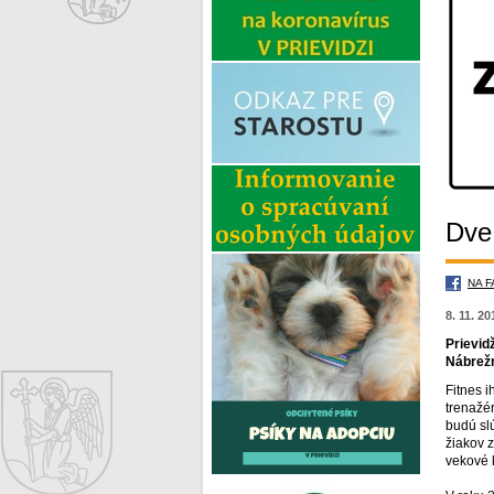
Dve 
NA 
8. 11. 2
Prievid
Nábrežn
Fitnes i
trenažér
budú slú
žiakov z
vekové 