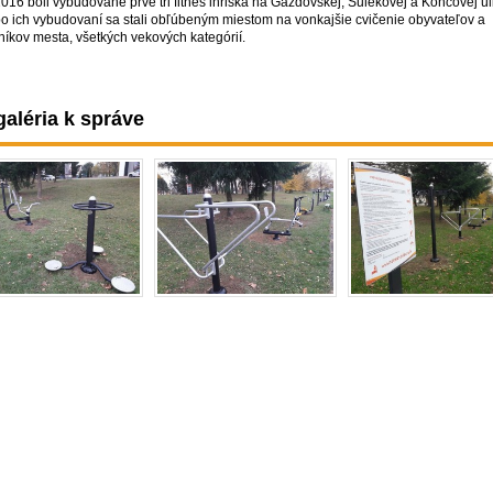
016 boli vybudované prvé tri fitnes ihriská na Gazdovskej, Šulekovej a Koncovej uli
po ich vybudovaní sa stali obľúbeným miestom na vonkajšie cvičenie obyvateľov a
níkov mesta, všetkých vekových kategórií.
aléria k správe