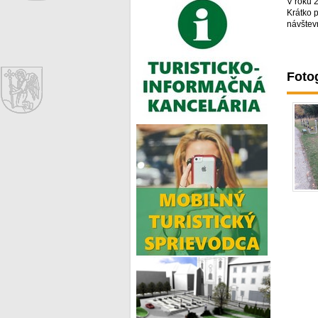
V roku 2
Krátko 
návštev
Fotog