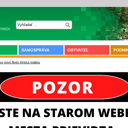
EVIDZA
SAMOSPRÁVA
OBYVATEĽ
PODNI
ve nové fitnes ihriská realitou