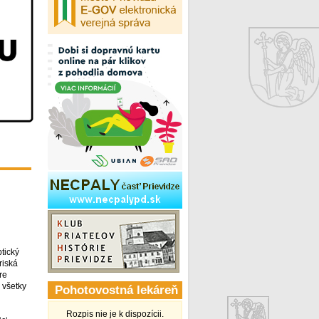
ptický
riská
re
 všetky
Pohotovostná lekáreň
Rozpis nie je k dispozícii.