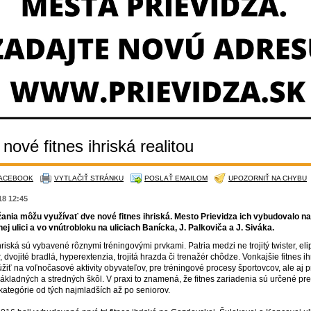
nové fitnes ihriská realitou
FACEBOOK
VYTLAČIŤ STRÁNKU
POSLAŤ EMAILOM
UPOZORNIŤ NA CHYBU
018 12:45
žania môžu využívať dve nové fitnes ihriská. Mesto Prievidza ich vybudovalo na
ej ulici a vo vnútrobloku na uliciach Banícka, J. Palkoviča a J. Siváka.
hriská sú vybavené rôznymi tréningovými prvkami. Patria medzi ne trojitý twister, eli
, dvojité bradlá, hyperextenzia, trojitá hrazda či trenažér chôdze. Vonkajšie fitnes ih
žiť na voľnočasové aktivity obyvateľov, pre tréningové procesy športovcov, ale aj p
ákladných a stredných škôl. V praxi to znamená, že fitnes zariadenia sú určené pre
kategórie od tých najmladších až po seniorov.