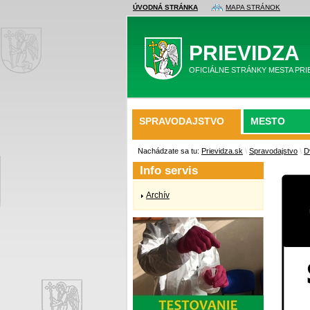
ÚVODNÁ STRÁNKA
MAPA STRÁNOK
PRIEVIDZA
OFICIÁLNE STRÁNKY MESTA PRI
SPRAVODAJSTVO
MESTO
Nachádzate sa tu:
Prievidza.sk
\
Spravodajstvo
\
D
Info servis
Archív