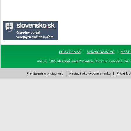
PRIEVIDZA.SK
SPRAVODAJSTVO
MEST
©2011 - 2026
Mestský úrad Prievidza
, Námestie slobody č. 14, 
Prehlásenie o pristupnosti
Nastaviť ako úvodnú stránku
Pridať k 