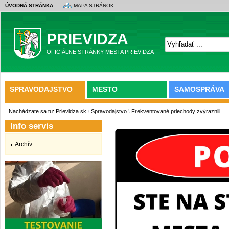
ÚVODNÁ STRÁNKA
MAPA STRÁNOK
PRIEVIDZA
OFICIÁLNE STRÁNKY MESTA PRIEVIDZA
SPRAVODAJSTVO
MESTO
SAMOSPRÁVA
Nachádzate sa tu:
Prievidza.sk
\
Spravodajstvo
\
Frekventované priechody zvýraznili
Info servis
Archív