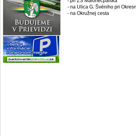
- pri ZŠ Malonecpalská
- na Ulica G. Švéniho pri Okre
- na Okružnej cesta