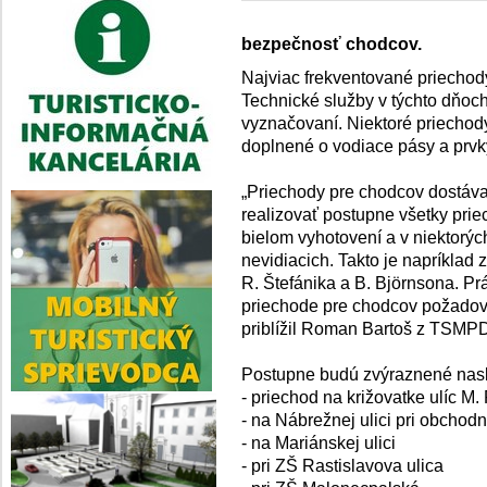
bezpečnosť chodcov.
Najviac frekventované priechod
Technické služby v týchto dňoc
vyznačovaní. Niektoré priecho
doplnené o vodiace pásy a prvk
„Priechody pre chodcov dostáva
realizovať postupne všetky pri
bielom vyhotovení a v niektorýc
nevidiacich. Takto je napríklad
R. Štefánika a B. Björnsona. P
priechode pre chodcov požadovali
priblížil Roman Bartoš z TSMP
Postupne budú zvýraznené nas
- priechod na križovatke ulíc M.
- na Nábrežnej ulici pri obchod
- na Mariánskej ulici
- pri ZŠ Rastislavova ulica