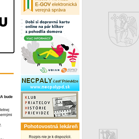
IA bude
letnej
hernými
,
Pohotovostná lekáreň
Rozpis nie je k dispozícii.