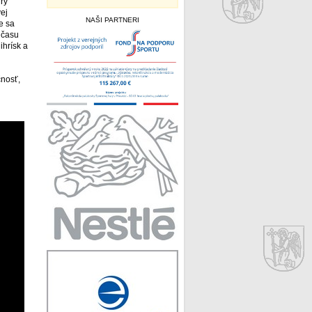
ry
ej
NAŠI PARTNERI
e sa
o času
ihrísk a
nosť,