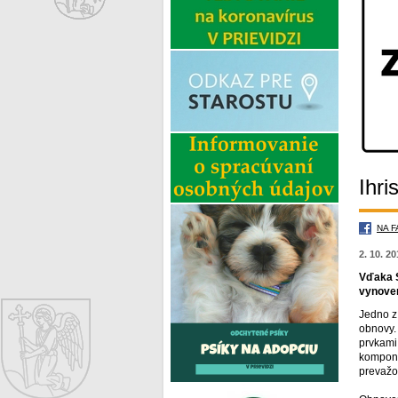
Ihri
NA 
2. 10. 2
Vďaka S
vynoven
Jedno z 
obnovy.
prvkami
kompone
prevažo