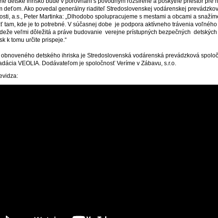
é detské ihrisko bude v porovnaní s pôvodným rozšírené a poskytne priestor pre h
m deťom. Ako povedal generálny riaditeľ Stredoslovenskej vodárenskej prevádzkov
osti, a.s., Peter Martinka: „Dlhodobo spolupracujeme s mestami a obcami a snažím
 tam, kde je to potrebné. V súčasnej dobe je podpora aktívneho trávenia voľnéh
ádeže veľmi dôležitá a práve budovanie verejne prístupných bezpečných detských 
sk k tomu určite prispeje.“
obnoveného detského ihriska je Stredoslovenská vodárenská prevádzková spoloč
Nadácia VEOLIA. Dodávateľom je spoločnosť Veríme v Zábavu, s.r.o.
evidza: