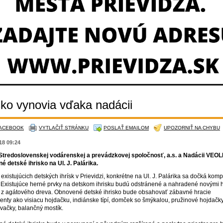
sko vynovia vďaka nadácii
FACEBOOK
VYTLAČIŤ STRÁNKU
POSLAŤ EMAILOM
UPOZORNIŤ NA CHYBU
018 09:24
tredoslovenskej vodárenskej a prevádzkovej spoločnosť, a.s. a Nadácii VEOL
é detské ihrisko na Ul. J. Palárika.
existujúcich detských ihrísk v Prievidzi, konkrétne na Ul. J. Palárika sa dočká komp
 Existujúce herné prvky na detskom ihrisku budú odstránené a nahradené novými 
 z agátového dreva. Obnovené detské ihrisko bude obsahovať zábavné hracie
nty ako visiacu hojdačku, indiánske típí, domček so šmýkalou, pružinové hojdačky
vačky, balančný mostík.