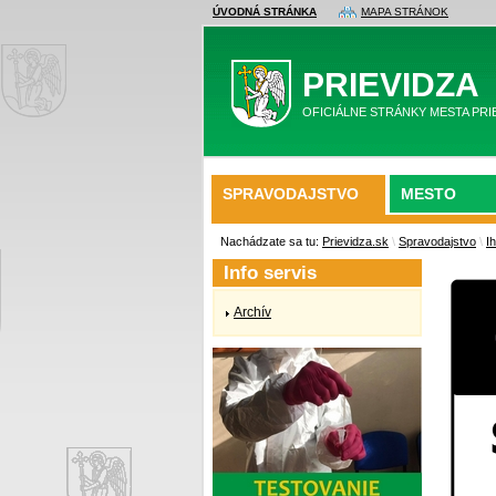
ÚVODNÁ STRÁNKA
MAPA STRÁNOK
PRIEVIDZA
OFICIÁLNE STRÁNKY MESTA PRI
SPRAVODAJSTVO
MESTO
Nachádzate sa tu:
Prievidza.sk
\
Spravodajstvo
\
I
Info servis
Archív