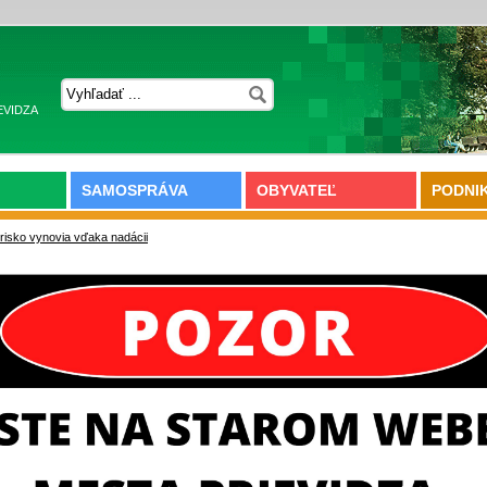
EVIDZA
SAMOSPRÁVA
OBYVATEĽ
PODNI
hrisko vynovia vďaka nadácii