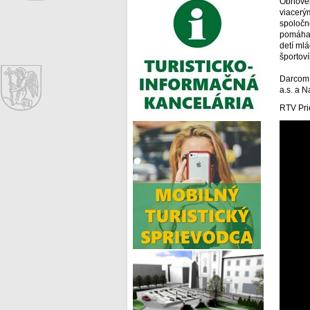
Obnoven
viacerý
spoločn
pomáhať
detí ml
športoví
Darcom 
a.s. a 
RTV Pri