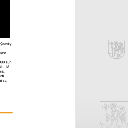
výdavky
ú
lasti
000 eur,
šku, M.
ia,
ách.
zi sa