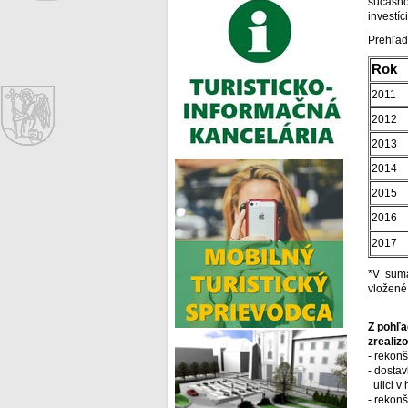
súčasno
investíc
Prehľad
Rok
2011
2012
2013
2014
2015
2016
2017
*V sumá
vložené
Z pohľa
zrealiz
- rekonš
- dosta
ulici v
- rekon