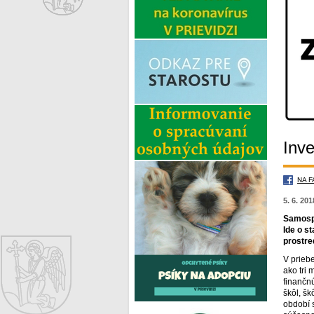
Inve
NA 
5. 6. 20
Samospr
Ide o s
prostre
V prieb
ako tri
finančnú
škôl, š
období 