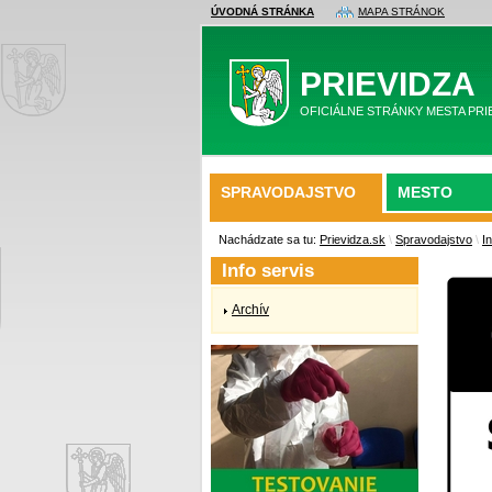
ÚVODNÁ STRÁNKA
MAPA STRÁNOK
PRIEVIDZA
OFICIÁLNE STRÁNKY MESTA PRI
SPRAVODAJSTVO
MESTO
Nachádzate sa tu:
Prievidza.sk
\
Spravodajstvo
\
I
Info servis
Archív