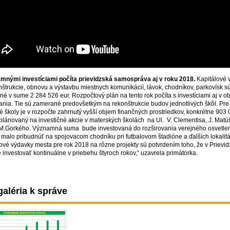
mnými investíciami počíta prievidzská samospráva aj v roku 2018.
Kapitálové 
nštrukcie, obnovu a výstavbu miestnych komunikácií, lávok, chodníkov, parkovísk s
é v sume 2 284 526 eur. Rozpočtový plán na tento rok počíta s investíciami aj v ob
ania. Tie sú zamerané predovšetkým na rekonštrukcie budov jednotlivých škôl. Pre
 školy je v rozpočte zahrnutý vyšší objem finančných prostriedkov, konkrétne 903 
 plánovaný na investičné akcie v materských školách na Ul. V. Clementisa, J. Matú
 M.Gorkého. Významná suma bude investovaná do rozširovania verejného osvetlen
y malo pribudnúť na spojovacom chodníku pri futbalovom štadióne a ďalších lokalit
ové výdavky mesta pre rok 2018 na rôzne projekty sú potvrdením toho, že v Prievid
investovať kontinuálne v priebehu štyroch rokov,“ uzavrela primátorka.
aléria k správe