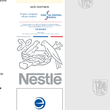
namné
NAŠI PARTNERI
cie
ie