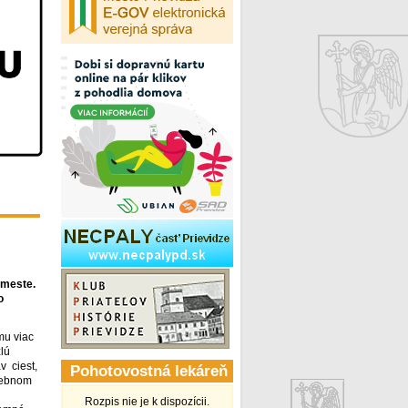
 meste.
o
mu viac
lú
v ciest,
Pohotovostná lekáreň
olebnom
Rozpis nie je k dispozícii.