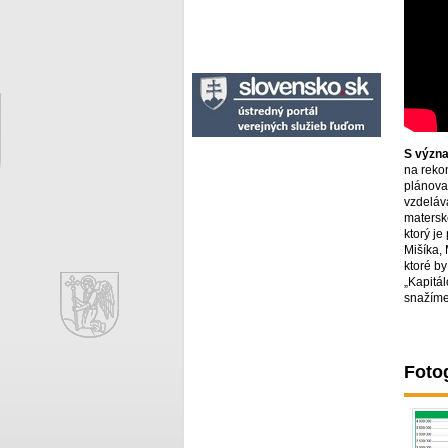
S význa
na reko
plánovan
vzdeláv
materské
ktorý je
Mišíka,
ktoré b
„Kapitál
snažíme 
Fotog