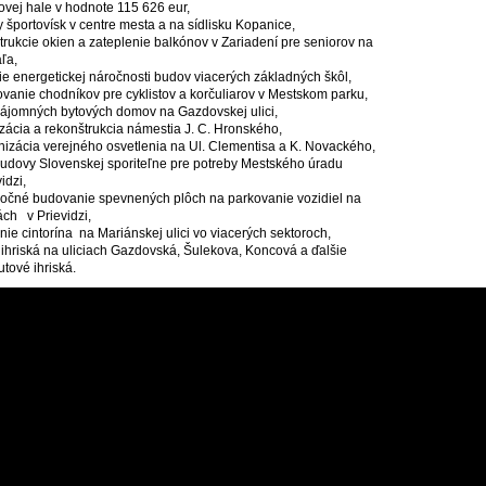
ovej hale v hodnote 115 626 eur,
 športovísk v centre mesta a na sídlisku Kopanice,
trukcie okien a zateplenie balkónov v Zariadení pre seniorov na
ľa,
ie energetickej náročnosti budov viacerých základných škôl,
ovanie chodníkov pre cyklistov a korčuliarov v Mestskom parku,
nájomných bytových domov na Gazdovskej ulici,
lizácia a rekonštrukcia námestia J. C. Hronského,
nizácia verejného osvetlenia na Ul. Clementisa a K. Novackého,
budovy Slovenskej sporiteľne pre potreby Mestského úradu
idzi,
ročné budovanie spevnených plôch na parkovanie vozidiel na
ách v Prievidzi,
enie cintorína na Mariánskej ulici vo viacerých sektoroch,
s ihriská na uliciach Gazdovská, Šulekova, Koncová a ďalšie
ové ihriská.