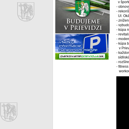
v šport
- obnovy
- rekonš
Ul. Oká
- znížen
- vybud
- kúpa 
- revita
- moder
- kúpa 
v Priev
- každo
sídlisk
- rozšír
- fitnes
workout