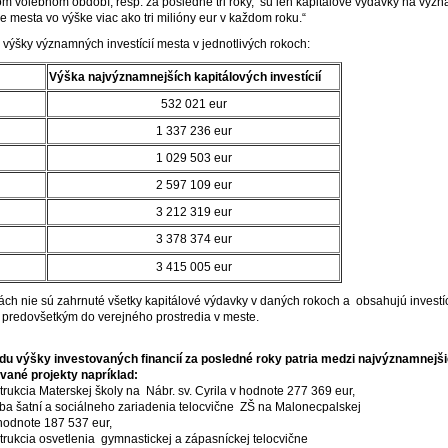
m volebnom období, resp. za posledné tri roky, sú len kapitálové výdavky na výz
ie mesta vo výške viac ako tri milióny eur v každom roku.“
 výšky významných investícií mesta v jednotlivých rokoch:
Výška najvýznamnejších kapitálových investícií
532 021 eur
1 337 236 eur
1 029 503 eur
2 597 109 eur
3 212 319 eur
3 378 374 eur
3 415 005 eur
ch nie sú zahrnuté všetky kapitálové výdavky v daných rokoch a obsahujú investí
 predovšetkým do verejného prostredia v meste.
du výšky investovaných financií za posledné roky patria medzi najvýznamnejš
ované projekty napríklad:
trukcia Materskej školy na Nábr. sv. Cyrila v hodnote 277 369 eur,
vba šatní a sociálneho zariadenia telocvične ZŠ na Malonecpalskej
 hodnote 187 537 eur,
štrukcia osvetlenia gymnastickej a zápasníckej telocvične