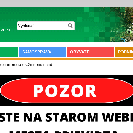
EVIDZA
SAMOSPRÁVA
OBYVATEĽ
PODNI
nvestície mesta v každom roku rastú