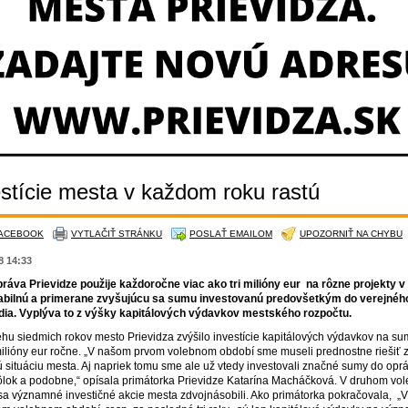
stície mesta v každom roku rastú
FACEBOOK
VYTLAČIŤ STRÁNKU
POSLAŤ EMAILOM
UPOZORNIŤ NA CHYBU
18 14:33
áva Prievidze použije každoročne viac ako tri milióny eur na rôzne projekty v
tabilnú a primerane zvyšujúcu sa sumu investovanú predovšetkým do verejnéh
dia. Vyplýva to z výšky kapitálových výdavkov mestského rozpočtu.
ehu siedmich rokov mesto Prievidza zvýšilo investície kapitálových výdavkov na su
 milióny eur ročne. „V našom prvom volebnom období sme museli prednostne riešiť z
 situáciu mesta. Aj napriek tomu sme ale už vtedy investovali značné sumy do oprá
kôlok a podobne,“ opísala primátorka Prievidze Katarína Macháčková. V druhom v
sa významné investičné akcie mesta zdvojnásobili. Ako primátorka pokračovala, „V