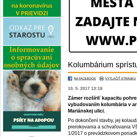
Kolumbárium spríst
NA FACEBOOK
VYTLAČIŤ STRÁNKU
10. 5. 2017 13:18
Zámer rozšíriť kapacitu pohre
vybudovaním kolumbária v are
Mariánskej ulici.
Po dokončení stavby, jej kolaudá
prerokovania a schvaľovania V
1/2017 o prevádzkovom poriadk