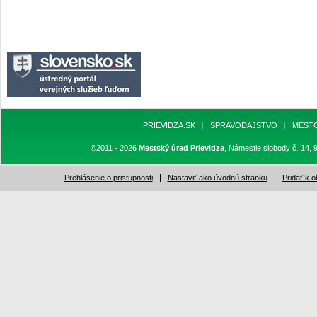
PRIEVIDZA.SK
SPRAVODAJSTVO
MEST
©2011 - 2026
Mestský úrad Prievidza
, Námestie slobody č. 14, 
Prehlásenie o pristupnosti
Nastaviť ako úvodnú stránku
Pridať k 