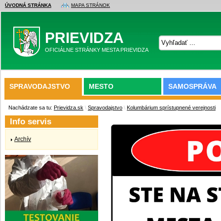
ÚVODNÁ STRÁNKA
MAPA STRÁNOK
PRIEVIDZA
OFICIÁLNE STRÁNKY MESTA PRIEVIDZA
SPRAVODAJSTVO
MESTO
SAMOSPRÁVA
Nachádzate sa tu:
Prievidza.sk
\
Spravodajstvo
\
Kolumbárium sprístupnené verejnosti
Info servis
Archív