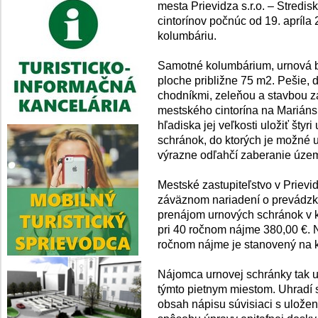
mesta Prievidza s.r.o. – Stredi
cintorínov počnúc od 19. apríl
kolumbáriu.
Samotné kolumbárium, urnová b
ploche približne 75 m2. Pešie, 
chodníkmi, zeleňou a stavbou z
mestského cintorína na Mariánsk
hľadiska jej veľkosti uložiť šty
schránok, do ktorých je možné 
výrazne odľahčí zaberanie územi
Mestské zastupiteľstvo v Prievi
záväznom nariadení o prevádzk
prenájom urnových schránok v k
pri 40 ročnom nájme 380,00 €. 
ročnom nájme je stanovený na k
Nájomca urnovej schránky tak u
týmto pietnym miestom. Uhradí s
obsah nápisu súvisiaci s ulože