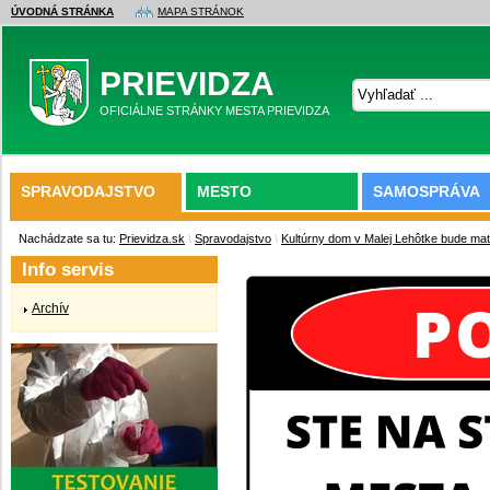
ÚVODNÁ STRÁNKA
MAPA STRÁNOK
PRIEVIDZA
OFICIÁLNE STRÁNKY MESTA PRIEVIDZA
SPRAVODAJSTVO
MESTO
SAMOSPRÁVA
Nachádzate sa tu:
Prievidza.sk
\
Spravodajstvo
\
Kultúrny dom v Malej Lehôtke bude mať 
Info servis
Archív