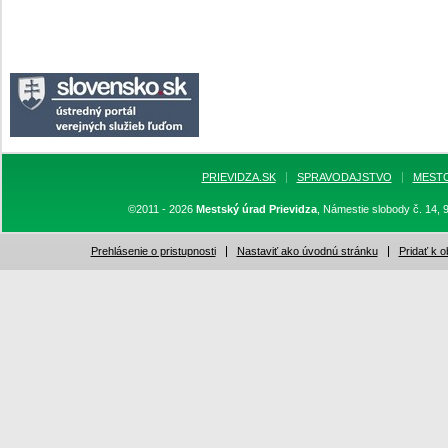
PRIEVIDZA.SK
SPRAVODAJSTVO
MEST
©2011 - 2026
Mestský úrad Prievidza
, Námestie slobody č. 14, 
Prehlásenie o pristupnosti
Nastaviť ako úvodnú stránku
Pridať k 