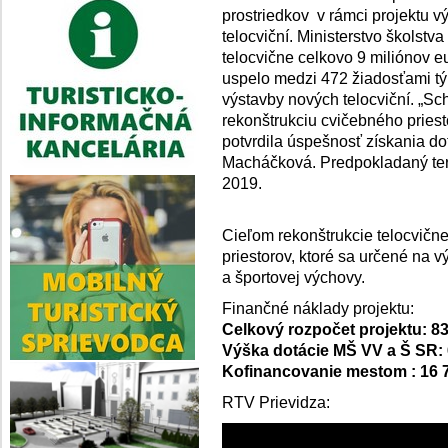
prostriedkov v rámci projektu v
telocviční. Ministerstvo školst
telocvične celkovo 9 miliónov e
uspelo medzi 472 žiadosťami tý
výstavby nových telocviční. „Sc
rekonštrukciu cvičebného priest
potvrdila úspešnosť získania do
Macháčková. Predpokladaný ter
2019.
Cieľom rekonštrukcie telocvičn
priestorov, ktoré sa určené na v
a športovej výchovy.
Finančné náklady projektu:
Celkový rozpočet projektu: 83
Výška dotácie MŠ VV a Š SR:
Kofinancovanie mestom : 16 
RTV Prievidza: