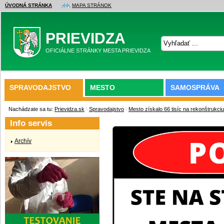
ÚVODNÁ STRÁNKA
MAPA STRÁNOK
PRIEVIDZA
OFICIÁLNE STRÁNKY MESTA PRIEVIDZA
SPRAVODAJSTVO
MESTO
SAMOSPRÁVA
Nachádzate sa tu:
Prievidza.sk
\
Spravodajstvo
\
Mesto získalo 66 tisíc na rekonštrukciu
Info servis
Archív