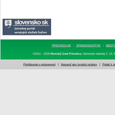
PRIEVIDZA.SK
SPRAVODAJSTVO
MEST
©2011 - 2026
Mestský úrad Prievidza
, Námestie slobody č. 14, 
Prehlásenie o pristupnosti
Nastaviť ako úvodnú stránku
Pridať k 