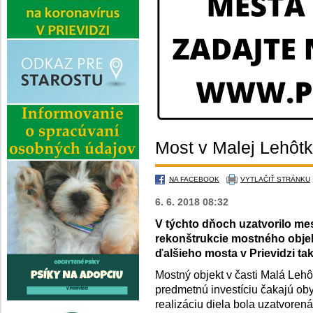
Most v Malej Lehôtk
NA FACEBOOK
VYTLAČIŤ STRÁNKU
6. 6. 2018 08:32
V týchto dňoch uzatvorilo me
rekonštrukcie mostného objekt
ďalšieho mosta v Prievidzi t
Mostný objekt v časti Malá Leh
predmetnú investíciu čakajú oby
realizáciu diela bola uzatvoren