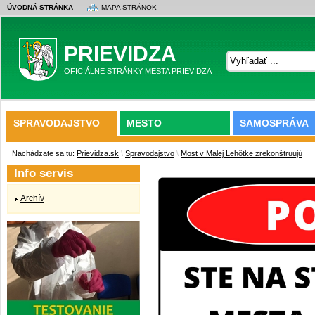
ÚVODNÁ STRÁNKA
MAPA STRÁNOK
PRIEVIDZA
OFICIÁLNE STRÁNKY MESTA PRIEVIDZA
SPRAVODAJSTVO
MESTO
SAMOSPRÁVA
Nachádzate sa tu:
Prievidza.sk
\
Spravodajstvo
\
Most v Malej Lehôtke zrekonštruujú
Info servis
Archív