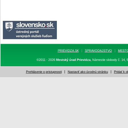
PRIEVIDZA.SK
SPRAVODAJSTVO
MEST
©2011 - 2026
Mestský úrad Prievidza
, Námestie slobody č. 14, 
Prehlásenie o pristupnosti
Nastaviť ako úvodnú stránku
Pridať k 