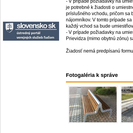
- V prípade požiadavky na umie
je potrebné k žiadosti o umiest
príslušného vchodu, pričom sa
nájomníkov. V tomto prípade sa
každý vchod sa bude umiestňova
- V prípade požiadavky na umies
Prievidza (mimo obytnú zónu) s
Žiadosť nemá predpísanú formu,
Fotogaléria k správe