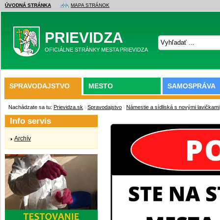
ÚVODNÁ STRÁNKA
MAPA STRÁNOK
PRIEVIDZA
OFICIÁLNE STRÁNKY MESTA PRIEVIDZA
SPRAVODAJSTVO
MESTO
SAMOSPRÁVA
Nachádzate sa tu:
Prievidza.sk
\
Spravodajstvo
\
Námestie a sídliská s novými lavičkami
Info servis
Archív