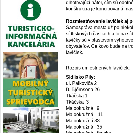
dlhotrvajúci náter, čím sú odol
konštrukcia je koncipovaná ma
Rozmiestňovanie lavičiek aj p
Samospráva mesta už po niekoľk
sídliskových častiach a to na sí
lavičky sú v plastovom vyhotov
obyvateľov. Celkovo bude na tr
lavičiek.
Rozpis umiestnených lavičiek:
Sídlisko Píly:
ul. Palkoviča 2
B. Bjőrnsona 26
Tkáčska 1
Tkáčska 3
Malookružná 9
Malookružná 11
Malookružná 33
Malookružná 35
Malookružná - ihrisko