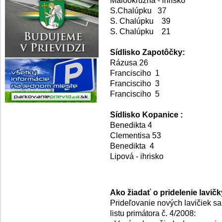
S.Chalúpku 37
S. Chalúpku 39
S. Chalúpku 21
Sídlisko Zapotôčky:
Rázusa 26
Francisciho 1
Francisciho 3
Francisciho 5
Sídlisko Kopanice :
Benedikta 4
Clementisa 53
Benedikta 4
Lipová - ihrisko
Ako žiadať o pridelenie lavič
Prideľovanie nových lavičiek s
listu primátora č. 4/2008: