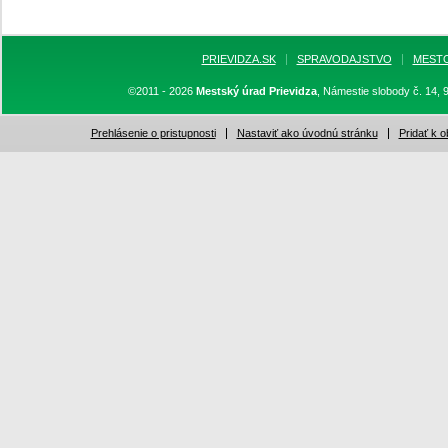
PRIEVIDZA.SK
SPRAVODAJSTVO
MEST
©2011 - 2026
Mestský úrad Prievidza
, Námestie slobody č. 14, 
Prehlásenie o pristupnosti
Nastaviť ako úvodnú stránku
Pridať k 