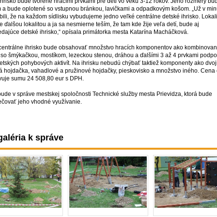
ihrisko bude tvorené hracími prvkami pre deti vo veku 3-12 rokov. Jeho rozmery bu
m a bude oplotené so vstupnou bránkou, lavičkami a odpadkovým košom. „Už v minu
ili, že na každom sídlisku vybudujeme jedno veľké centrálne detské ihrisko. Lokal
e ďalšou lokalitou a ja sa nesmierne teším, že tam kde žije veľa detí, bude aj
dajúce detské ihrisko,“ opísala primátorka mesta Katarína Macháčková.
centrálne ihrisko bude obsahovať množstvo hracích komponentov ako kombinova
 so šmýkačkou, mostíkom, lezeckou stenou, dráhou a ďalšími 3 až 4 prvkami podpo
detských pohybových aktivít. Na ihrisku nebudú chýbať taktiež komponenty ako dvoj
á hojdačka, vahadlové a pružinové hojdačky, pieskovisko a množstvo iného. Cena 
vuje sumu 24 508,80 eur s DPH.
 bude v správe mestskej spoločnosti Technické služby mesta Prievidza, ktorá bude
čovať jeho vhodné využívanie.
aléria k správe