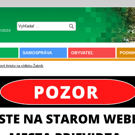
EVIDZA
SAMOSPRÁVA
OBYVATEĽ
PODNI
ové ihrisko na sídlisku Žabník