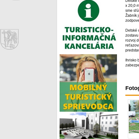
Detské 
x 20,0 
sme sľúb
Žabník j
zodpove
Detské 
zostavu
rozvoj 
reťazov
predsta
Ihrisko
zabezpe
Fotog