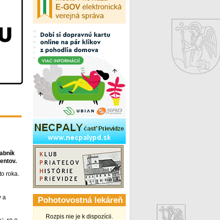
Žabník
entov.
o roka.
v a
Pohotovostná lekáreň
Rozpis nie je k dispozícii.