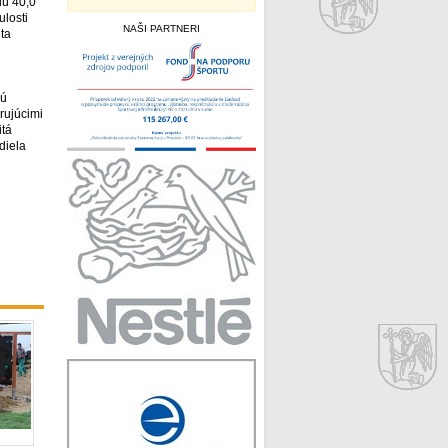
dú 40,0
losti
NAŠI PARTNERI
ita
nú
rujúcimi
itá
diela