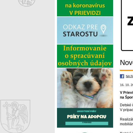
Nové
NA 
16. 10. 
V Prievi
na Špor
Detské 
V prípa
Realizá
mobiliá