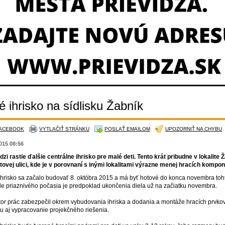
 ihrisko na sídlisku Žabník
FACEBOOK
VYTLAČIŤ STRÁNKU
POSLAŤ EMAILOM
UPOZORNIŤ NA CHYBU
2015 08:56
dzi rastie ďalšie centrálne ihrisko pre malé deti. Tento krát pribudne v lokalite 
tovej ulici, kde je v porovnaní s inými lokalitami výrazne menej hracích kompon
ihrisko sa začalo budovať 8. októbra 2015 a má byť hotové do konca novembra toht
de priaznivého počasia je predpoklad ukončenia diela už na začiatku novembra.
tor prác zabezpečil okrem vybudovania ihriska a dodania a montáže hracích prvko
ru aj vypracovanie projekčného riešenia.