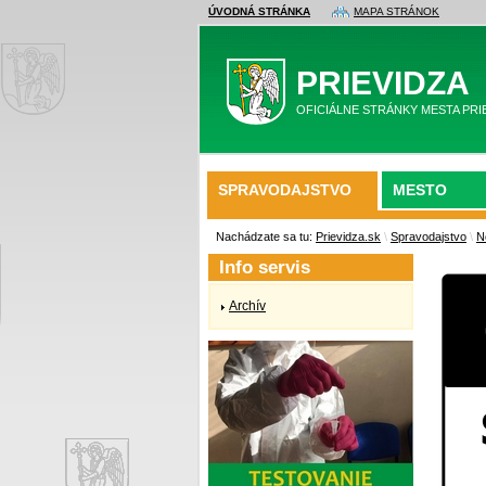
ÚVODNÁ STRÁNKA
MAPA STRÁNOK
PRIEVIDZA
OFICIÁLNE STRÁNKY MESTA PRI
SPRAVODAJSTVO
MESTO
Nachádzate sa tu:
Prievidza.sk
\
Spravodajstvo
\
N
Info servis
Archív