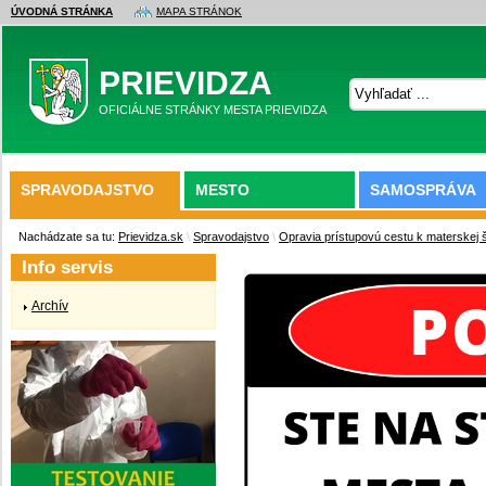
ÚVODNÁ STRÁNKA
MAPA STRÁNOK
PRIEVIDZA
OFICIÁLNE STRÁNKY MESTA PRIEVIDZA
SPRAVODAJSTVO
MESTO
SAMOSPRÁVA
Nachádzate sa tu:
Prievidza.sk
\
Spravodajstvo
\
Opravia prístupovú cestu k materskej š
Info servis
Archív