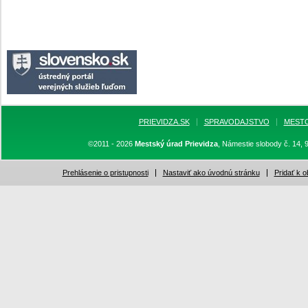
PRIEVIDZA.SK
SPRAVODAJSTVO
MEST
©2011 - 2026
Mestský úrad Prievidza
, Námestie slobody č. 14, 
Prehlásenie o pristupnosti
Nastaviť ako úvodnú stránku
Pridať k 