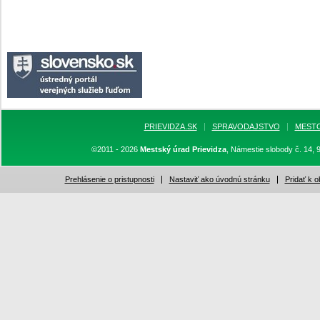
PRIEVIDZA.SK
SPRAVODAJSTVO
MEST
©2011 - 2026
Mestský úrad Prievidza
, Námestie slobody č. 14, 
Prehlásenie o pristupnosti
Nastaviť ako úvodnú stránku
Pridať k 