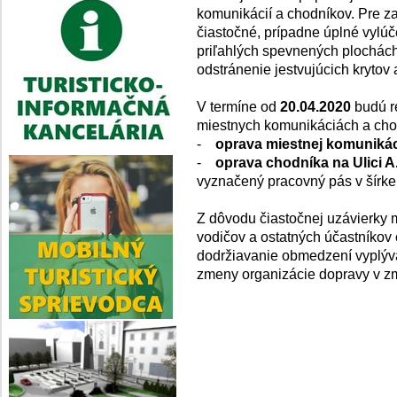
komunikácií a chodníkov. Pre z
čiastočné, prípadne úplné vylú
priľahlých spevnených plochác
odstránenie jestvujúcich krytov 
V termíne od
20.04.2020
budú r
miestnych komunikáciách a cho
-
oprava miestnej komunikáci
-
oprava chodníka na Ulici A
vyznačený pracovný pás v šírke
Z dôvodu čiastočnej uzávierky
vodičov a ostatných účastníkov
dodržiavanie obmedzení vyplýva
zmeny organizácie dopravy v z