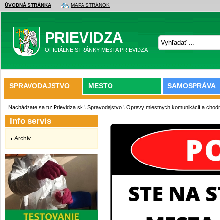
ÚVODNÁ STRÁNKA
MAPA STRÁNOK
PRIEVIDZA
OFICIÁLNE STRÁNKY MESTA PRIEVIDZA
SPRAVODAJSTVO
MESTO
SAMOSPRÁVA
Nachádzate sa tu:
Prievidza.sk
\
Spravodajstvo
\
Opravy miestnych komunikácií a chodník
Info servis
Archív