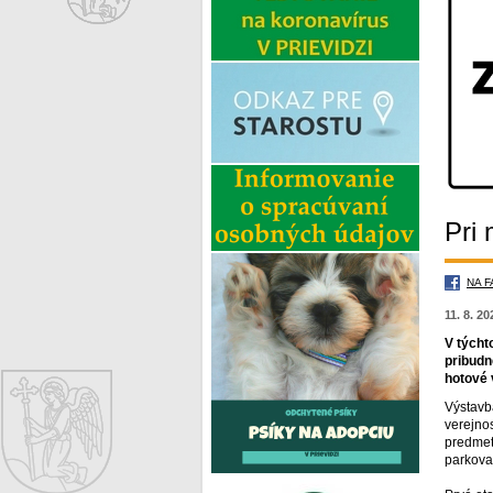
Pri
NA 
11. 8. 2
V týcht
pribudn
hotové 
Výstavb
verejno
predmetn
parkova