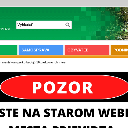
EVIDZA
SAMOSPRÁVA
OBYVATEĽ
PODNI
ri mestskom parku budujú 16 parkovacích miest