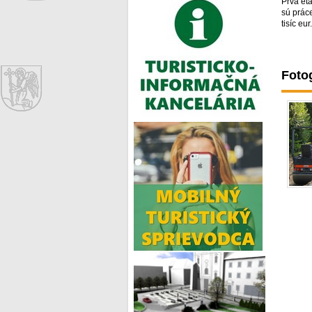
Prvá et
sú prác
tisíc eur.
Fotog