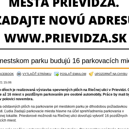
 mestskom parku budujú 16 parkovacích mi
FACEBOOK
VYTLAČIŤ STRÁNKU
POSLAŤ EMAILOM
UPOZORNIŤ NA CHYBU
021 15:06
o dňoch je realizovaná výstavba spevnených plôch na Riečnej ulici v Prievidzi.
e až 16 miest s pozdĺžnym parkovaním pre osobné automobily. Práce by mali b
v polovici novembra.
a odstavných plôch na parkovanie pri mestskom parku je dlhodobou požiadavkou
sti. Ľudia žiadajú parkovacie miesta hlavne na účel sprehľadnenia parkovania v
ej lokalite. Priestorové možnosti na Riečnej ulici dovoľujú vytvoriť 16 pozdĺžnych
cích miest.