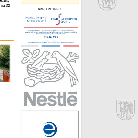
kality
umu 32
NAŠI PARTNERI