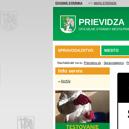
ÚVODNÁ STRÁNKA
MAPA STRÁNOK
PRIEVIDZA
OFICIÁLNE STRÁNKY MESTA PRI
SPRAVODAJSTVO
MESTO
Nachádzate sa tu:
Prievidza.sk
\
Spravodajstvo
\
P
Info servis
Archív