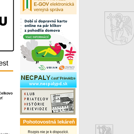
est
 Celkovo
yť
Pohotovostná lekáreň
Rozpis nie je k dispozícii.