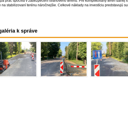
apa prác spočíva v zabezpečení svahového terénu. Pre komplikovaný terén danej lo
e na stabilizovaní terénu náročnejšie. Celkové náklady na investíciu predstavujú s
aléria k správe