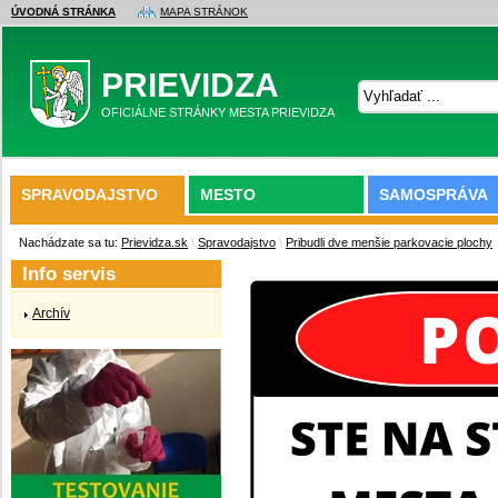
ÚVODNÁ STRÁNKA
MAPA STRÁNOK
PRIEVIDZA
OFICIÁLNE STRÁNKY MESTA PRIEVIDZA
SPRAVODAJSTVO
MESTO
SAMOSPRÁVA
Nachádzate sa tu:
Prievidza.sk
\
Spravodajstvo
\
Pribudli dve menšie parkovacie plochy
Info servis
Archív