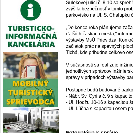
Šulekovej ulici č. 8-10 sa spreh
zvýšila bezpečnosť v tomto p
parkovisko na Ul. S. Chalupku 
„Do konca roka plánujeme začat
ďalších častiach mesta,“ infor
výstavby MsÚ Prievidza. Konkré
začiatok prác na spevných ploch
Tichá, kde pribudne celkovo os
V súčasnosti sa realizuje inžini
jednotlivých správcov inžiniersk
správy v prípadoch výstavby pa
Postupne budú budované parkov
- Nábr. Sv. Cyrila č. 9 s kapacit
- Ul. Hodžu 10-16 s kapacitou št
- Ul. Lúčna s kapacitou osem p
Fotogaléria k správe