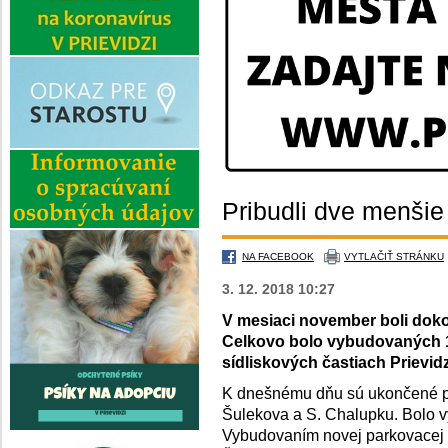
Pribudli dve menšie
NA FACEBOOK
VYTLAČIŤ STRÁNKU
3. 12. 2018 10:27
V mesiaci november boli doko
Celkovo bolo vybudovaných 1
sídliskových častiach Prievid
K dnešnému dňu sú ukončené pr
Šulekova a S. Chalupku. Bolo 
Vybudovaním novej parkovacej 