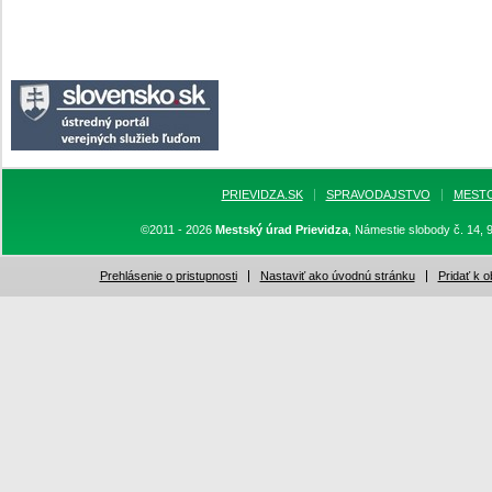
PRIEVIDZA.SK
SPRAVODAJSTVO
MEST
©2011 - 2026
Mestský úrad Prievidza
, Námestie slobody č. 14, 
Prehlásenie o pristupnosti
Nastaviť ako úvodnú stránku
Pridať k 