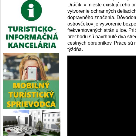
Dráčik, v mieste existujúceho 
vytvorenie ochranných deliacic
dopravného značenia. Dôvodom 
ostrovčekov je vytvorenie bezp
frekventovaných strán ulice. Pr
prechodu sú navrhnuté dva stre
cestných obrubníkov. Práce sú
týždňa.