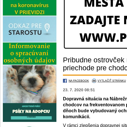
Pribudne ostrovček
priechode pre chod
NA FACEBOOK
VYTLAČIŤ STRÁNKU
23. 7. 2020 08:51
Dopravná situácia na Nábrežne
chodcov na frekventovanom p
dňoch bude vybudovaný ochra
komunikácii.
V rámci zlepšenia dopravnej sit