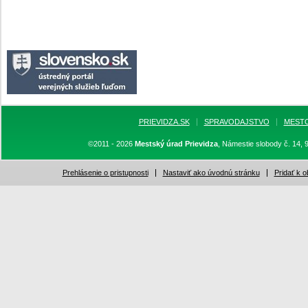
PRIEVIDZA.SK
SPRAVODAJSTVO
MEST
©2011 - 2026
Mestský úrad Prievidza
, Námestie slobody č. 14, 
Prehlásenie o pristupnosti
Nastaviť ako úvodnú stránku
Pridať k 