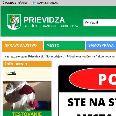
ÚVODNÁ STRÁNKA
MAPA STRÁNOK
PRIEVIDZA
OFICIÁLNE STRÁNKY MESTA PRIEVIDZA
SPRAVODAJSTVO
MESTO
SAMOSPRÁVA
Nachádzate sa tu:
Prievidza.sk
\
Spravodajstvo
\
Pribudne ostrovček na frekventovanom
Info servis
Archív