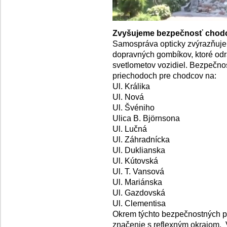
Zvyšujeme bezpečnosť chodc
Samospráva opticky zvýrazňuje
dopravných gombíkov, ktoré odr
svetlometov vozidiel. Bezpečno
priechodoch pre chodcov na:
Ul. Králika
Ul. Nová
Ul. Švéniho
Ulica B. Björnsona
Ul. Lučná
Ul. Záhradnícka
Ul. Duklianska
Ul. Kútovská
Ul. T. Vansová
Ul. Mariánska
Ul. Gazdovská
Ul. Clementisa
Okrem týchto bezpečnostných p
značenie s reflexným okrajom. 