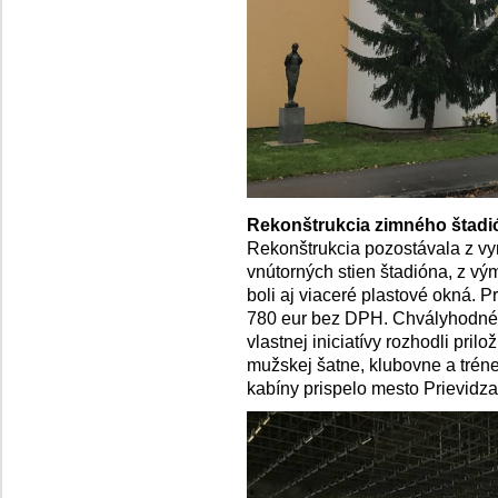
Rekonštrukcia zimného štadi
Rekonštrukcia pozostávala z vy
vnútorných stien štadióna, z vý
boli aj viaceré plastové okná. P
780 eur bez DPH. Chvályhodné je
vlastnej iniciatívy rozhodli prilo
mužskej šatne, klubovne a tréner
kabíny prispelo mesto Prievidz