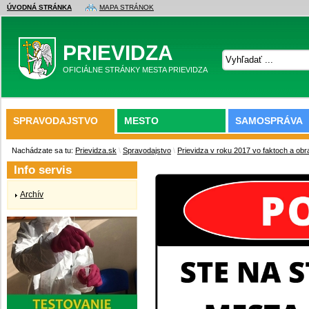
ÚVODNÁ STRÁNKA
MAPA STRÁNOK
PRIEVIDZA
OFICIÁLNE STRÁNKY MESTA PRIEVIDZA
SPRAVODAJSTVO
MESTO
SAMOSPRÁVA
Nachádzate sa tu:
Prievidza.sk
\
Spravodajstvo
\
Prievidza v roku 2017 vo faktoch a ob
Info servis
Archív