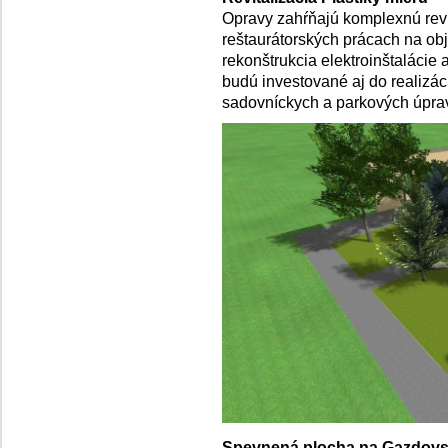
Opravy zahŕňajú komplexnú revit
reštaurátorských prácach na obj
rekonštrukcia elektroinštalácie 
budú investované aj do realizá
sadovníckych a parkových úprav
Spevnená plocha na Gazdovsk