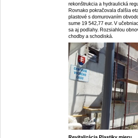
rekonštrukcia a hydraulická reg
Rovnako pokračovala ďalšia et
plastové s domurovaním obvodo
sume 19 542,77 eur. V učebniac
sa aj podlahy. Rozsiahlou obnovo
chodby a schodiská.
Revitalizácia Plastiky mieru