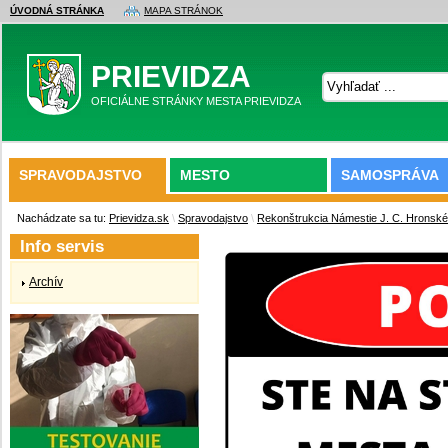
ÚVODNÁ STRÁNKA
MAPA STRÁNOK
PRIEVIDZA
OFICIÁLNE STRÁNKY MESTA PRIEVIDZA
SPRAVODAJSTVO
MESTO
SAMOSPRÁVA
Nachádzate sa tu:
Prievidza.sk
\
Spravodajstvo
\
Rekonštrukcia Námestie J. C. Hronsk
Info servis
Archív