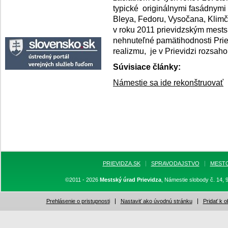
typické originálnymi fasádnymi 
Bleya, Fedoru, Vysočana, Klim
v roku 2011 prievidzským mest
nehnuteľné pamätihodnosti Prie
realizmu, je v Prievidzi rozsah
Súvisiace články:
Námestie sa ide rekonštruovať
PRIEVIDZA.SK
SPRAVODAJSTVO
MEST
©2011 - 2026
Mestský úrad Prievidza
, Námestie slobody č. 14, 
Prehlásenie o pristupnosti
Nastaviť ako úvodnú stránku
Pridať k 