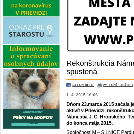
Rekonštrukcia Náme
spustená
NA FACEBOOK
VYTLAČIŤ STRÁNKU
1. 4. 2015 16:06
Dňom 23.marca 2015 začala j
aktivít v Prievidzi, rekonštru
Námestia J. C. Hronského. Te
do konca mája 2015.
Spoločnosť M – SILNICE Pardub