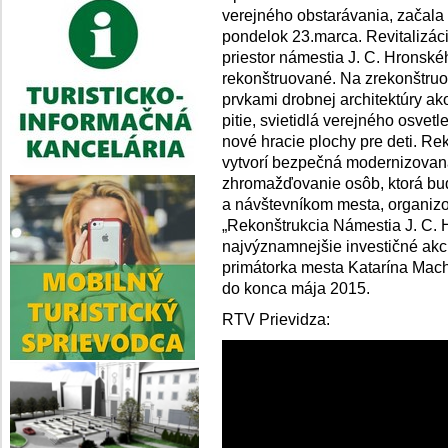
verejného obstarávania, začala
pondelok 23.marca. Revitalizáci
priestor námestia J. C. Hronsk
rekonštruované. Na zrekonštru
prvkami drobnej architektúry ak
pitie, svietidlá verejného osve
nové hracie plochy pre deti. R
vytvorí bezpečná modernizovaná
zhromažďovanie osôb, ktorá bu
a návštevníkom mesta, organizo
„Rekonštrukcia Námestia J. C. 
najvýznamnejšie investičné akci
primátorka mesta Katarína Mac
do konca mája 2015.
RTV Prievidza: