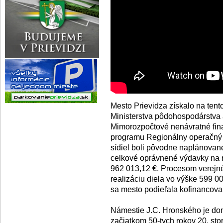
Mesto Prievidza získalo na tento
Ministerstva pôdohospodárstva a
Mimorozpočtové nenávratné fin
programu Regionálny operačný 
sídiel boli pôvodne naplánovan
celkové oprávnené výdavky na r
962 013,12 €. Procesom verejné
realizáciu diela vo výške 599 0
sa mesto podieľala kofinancov
Námestie J.C. Hronského je domi
začiatkom 50-tych rokov 20. sto