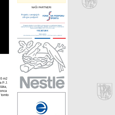
NAŠI PARTNERI
455 m2
 P. J.
láka,
konca
 tomto