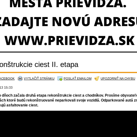
nštrukcie ciest II. etapa
FACEBOOK
VYTLAČIŤ STRÁNKU
POSLAŤ EMAILOM
UPOZORNIŤ NA CHYBU
013 15:33
o dňoch začala druhá etapa rekonštrukcie ciest a chodníkov. Prosíme obyvateľ
ách ktoré budú rekonštruované neparkovali svoje vozidlá. Odparkované autá 
ujú asfaltovanie ciest.