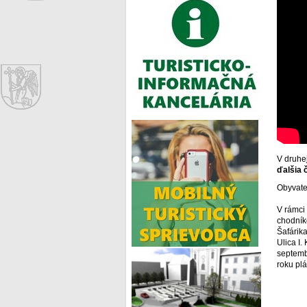
V druhe
ďalšia 
Obyvate
V rámci
chodník
Šafárika
Ulica I
septemb
roku plá