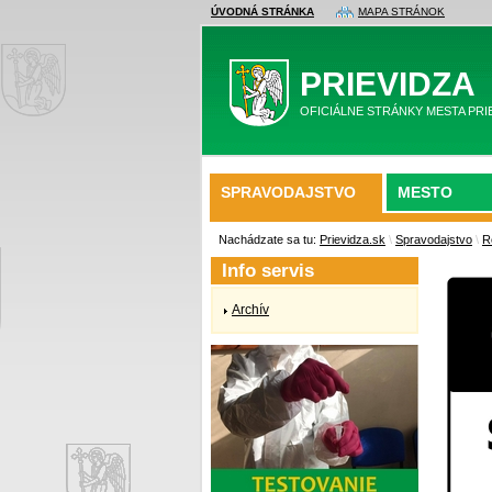
ÚVODNÁ STRÁNKA
MAPA STRÁNOK
PRIEVIDZA
OFICIÁLNE STRÁNKY MESTA PRI
SPRAVODAJSTVO
MESTO
Nachádzate sa tu:
Prievidza.sk
\
Spravodajstvo
\
R
Info servis
Archív