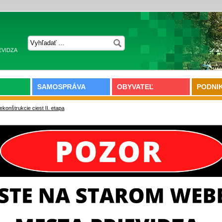
EVIDZA
SAMOSPRÁVA
OBYVATEĽ
PODNI
ekonštrukcie ciest II. etapa