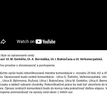
j fáze sú opravované cesty :
časť Ul. M. Gorkého,
Ul. A. Bernoláka,
Ul. I. Bukovčana a Ul. Veľkonecpalská.
ľov prosíme o zhovievavosť a pochopenie.
 týchto opráv budú rekonštruované miestne komunikácie v rozsahu 20 tisíc m2 a 
ov. Opravované budú cestné komunikácie - Ulica G. Švéniho, Veľkonecpalská, Ulica
., Ulica B. Björnsona, Ružová, Ulica I. Bukovčana, Ulica M. Gorkého, Ulica A. Berno
. Krasku a taktiež vybrané chodníky. Rekonštrukčné práce by mali byť ukončené do 
ra. Opravy cestných komunikácií budú do konca roka pokračovať ďalšou etapou. V
nujeme preinvestovať na opravy ciest okolo 1 milión eur.