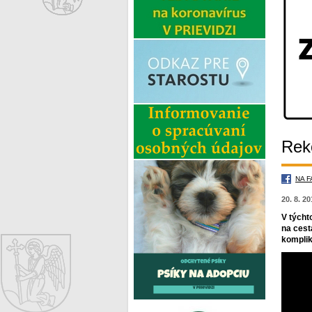
Reko
NA 
20. 8. 2
V týcht
na cest
komplik