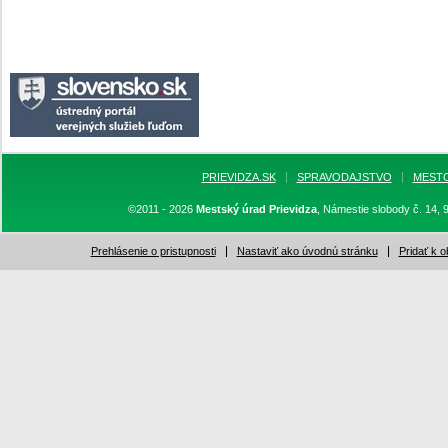
PRIEVIDZA.SK
SPRAVODAJSTVO
MEST
©2011 - 2026
Mestský úrad Prievidza
, Námestie slobody č. 14, 
Prehlásenie o pristupnosti
Nastaviť ako úvodnú stránku
Pridať k 