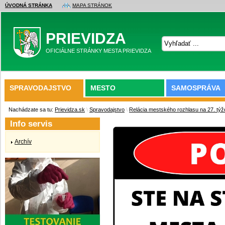
ÚVODNÁ STRÁNKA
MAPA STRÁNOK
PRIEVIDZA
OFICIÁLNE STRÁNKY MESTA PRIEVIDZA
SPRAVODAJSTVO
MESTO
SAMOSPRÁVA
Nachádzate sa tu:
Prievidza.sk
\
Spravodajstvo
\
Relácia mestského rozhlasu na 27. tý
Info servis
Archív