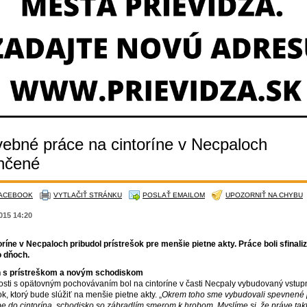
vebné práce na cintoríne v Necpaloch
nčené
FACEBOOK
VYTLAČIŤ STRÁNKU
POSLAŤ EMAILOM
UPOZORNIŤ NA CHYBU
2015 14:20
oríne v Necpaloch pribudol prístrešok pre menšie pietne akty. Práce boli sfinal
o dňoch.
n s prístreškom a novým schodiskom
losti s opätovným pochovávaním bol na cintoríne v časti Necpaly vybudovaný vstup
ok, ktorý bude slúžiť na menšie pietne akty. „
Okrem toho sme vybudovali spevnené 
upe do cintorína, schodisko so zábradlím smerom k hrobom. Myslíme si, že práve ta