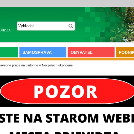
EVIDZA
SAMOSPRÁVA
OBYVATEĽ
PODNI
tavebné práce na cintoríne v Necpaloch ukončené