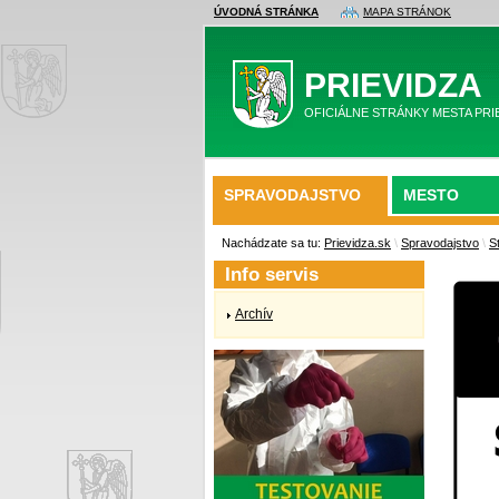
ÚVODNÁ STRÁNKA
MAPA STRÁNOK
PRIEVIDZA
OFICIÁLNE STRÁNKY MESTA PRI
SPRAVODAJSTVO
MESTO
Nachádzate sa tu:
Prievidza.sk
\
Spravodajstvo
\
S
Info servis
Archív