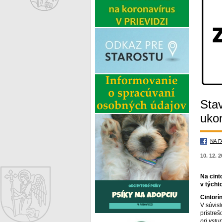
Sta
uko
NA 
10. 12. 
Na cint
v týcht
Cintorí
V súvis
prístreš
pri vst