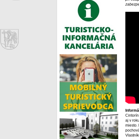
zabezpe
Informá
Cintorí
aj v rok
miesto.
pochová
Vlastní