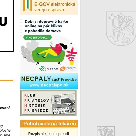
izované
Pohotovostná lekáreň
ný
plochy
Rozpis nie je k dispozícii.
kto sme