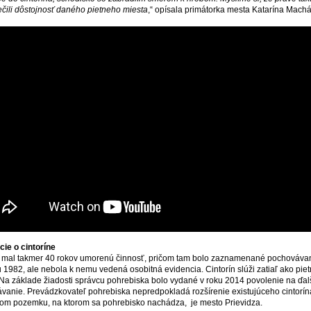
čili dôstojnosť daného pietneho miesta
,“ opísala primátorka mesta Katarína Mach
cie o cintoríne
n mal takmer 40 rokov umorenú činnosť, pričom tam bolo zaznamenané pochovávan
u 1982, ale nebola k nemu vedená osobitná evidencia. Cintorín slúži zatiaľ ako pie
 Na základe žiadosti správcu pohrebiska bolo vydané v roku 2014 povolenie na ďal
vanie. Prevádzkovateľ pohrebiska nepredpokladá rozšírenie existujúceho cintorín
kom pozemku, na ktorom sa pohrebisko nachádza, je mesto Prievidza.