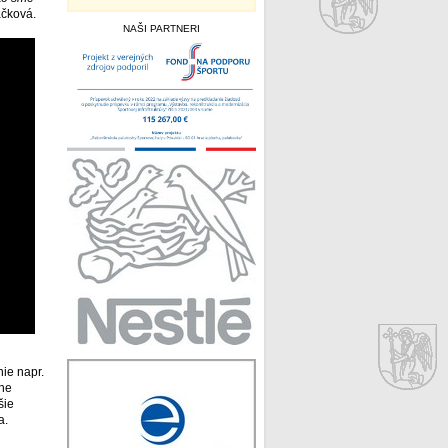
áčková.
NAŠI PARTNERI
ie napr.
tne
šie
a.