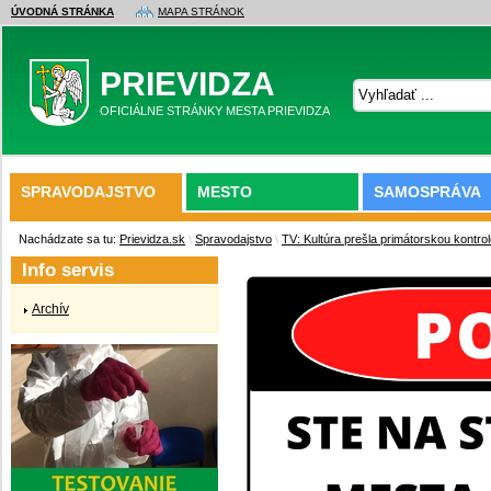
ÚVODNÁ STRÁNKA
MAPA STRÁNOK
PRIEVIDZA
OFICIÁLNE STRÁNKY MESTA PRIEVIDZA
SPRAVODAJSTVO
MESTO
SAMOSPRÁVA
Nachádzate sa tu:
Prievidza.sk
\
Spravodajstvo
\
TV: Kultúra prešla primátorskou kontro
Info servis
Archív