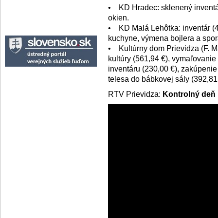
• KD Hradec: sklenený inventár
okien.
• KD Malá Lehôtka: inventár (4
kuchyne, výmena bojlera a sporá
• Kultúrny dom Prievidza (F. 
kultúry (561,94 €), vymaľovani
inventáru (230,00 €), zakúpen
telesa do bábkovej sály (392,81 
RTV Prievidza:
Kontrolný deň