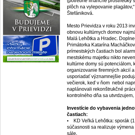
(potrebné finančné prostriedky
plôch na vylepovanie plagátov,“
Štefániková.
Mesto Prievidza v roku 2013 in
obnovu kultúrnych domov najmä 
Malá Lehôtka a Hradec. Doplnený
Primátorka Katarína Macháčková
prímestských častiach bol alarmu
mestskému majetku nikto neveno
kultúrne domy sú potenciálom, k
organizovanie firemných akcií a
usporiadať významnejšie poduja
večierok, keď v ňom nebol napr
naplánovali rekonštrukčné prác
kontrolného dňa sa utvrdzujem, 
Investície do vybavenia jedn
častiach:
• KD Veľká Lehôtka: sporák (179
súčasnosti sa realizuje výmena 
sále.