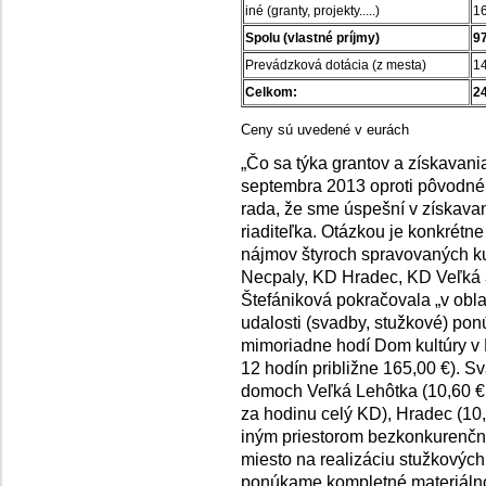
iné (granty, projekty.....)
1
Spolu (vlastné príjmy)
9
Prevádzková dotácia (z mesta)
1
Celkom:
2
Ceny sú uvedené v eurách
„Čo sa týka grantov a získavan
septembra 2013 oproti pôvodné
rada, že sme úspešní v získava
riaditeľka. Otázkou je konkrétn
nájmov štyroch spravovaných k
Necpaly, KD Hradec, KD Veľká 
Štefániková pokračovala „v obl
udalosti (svadby, stužkové) po
mimoriadne hodí Dom kultúry v 
12 hodín približne 165,00 €). Sv
domoch Veľká Lehôtka (10,60 € 
za hodinu celý KD), Hradec (10
iným priestorom bezkonkurenčné
miesto na realizáciu stužkových
ponúkame kompletné materiálno