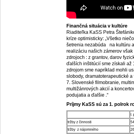
Finančná situácia v kultúre
Riaditeľka KaSS Petra Štefániko
kríze optimisticky: „Všetko nie
šetrenia nezabúda na kultúru a 
realizáciu našich zámerov však
zdrojoch : z grantov, darov fyzi
ďalších inštitúcií sme získali
zdrojom sme napríklad mohli usp
slobody, dramatoterapeutické a v
7. Slovenské filmobranie, multi
multižánrových akcií a koncert
podujatia a ďalšie .“
Príjmy KaSS sú za 1. polrok r
I.
tržby z činnosti
54
tržby z nájomného
2