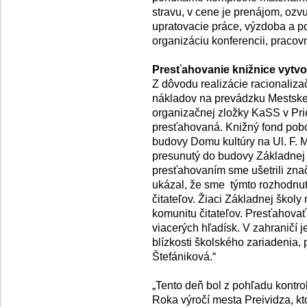
stravu, v cene je prenájom, ozv
upratovacie práce, výzdoba a p
organizáciu konferencii, pracov
Presťahovanie knižnice vytvo
Z dôvodu realizácie racionaliza
nákladov na prevádzku Mestskej
organizačnej zložky KaSS v Prie
presťahovaná. Knižný fond pobo
budovy Domu kultúry na Ul. F. 
presunutý do budovy Základnej 
presťahovaním sme ušetrili znač
ukázal, že sme týmto rozhodnutí
čitateľov. Žiaci Základnej školy
komunitu čitateľov. Presťahovať 
viacerých hľadísk. V zahraničí je
blízkosti školského zariadenia,
Štefániková.“
„Tento deň bol z pohľadu kontr
Roka výročí mesta Preividza, kto