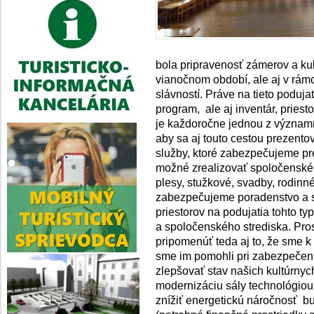
bola pripravenosť zámerov a ku
vianočnom období, ale aj v rám
slávností. Práve na tieto poduj
program, ale aj inventár, priest
je každoročne jednou z významn
aby sa aj touto cestou prezento
služby, ktoré zabezpečujeme pr
možné zrealizovať spoločenské p
plesy, stužkové, svadby, rodinné
zabezpečujeme poradenstvo a s
priestorov na podujatia tohto t
a spoločenského strediska. Pro
pripomenúť teda aj to, že sme k 
sme im pomohli pri zabezpečení
zlepšovať stav našich kultúrny
modernizáciu sály technológiou
znížiť energetickú náročnosť 