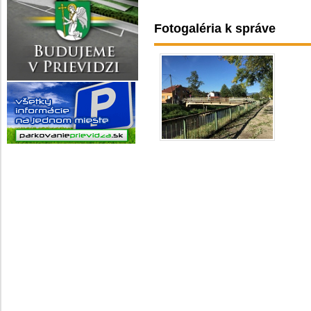
Fotogaléria k správe