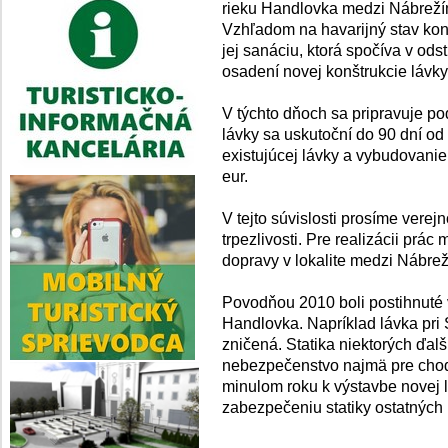
rieku Handlovka medzi Nábreží
Vzhľadom na havarijný stav konš
jej sanáciu, ktorá spočíva v ods
osadení novej konštrukcie lávky
V týchto dňoch sa pripravuje po
lávky sa uskutoční do 90 dní o
existujúcej lávky a vybudovani
eur.
V tejto súvislosti prosíme vere
trpezlivosti. Pre realizácii pr
dopravy v lokalite medzi Nábre
Povodňou 2010 boli postihnuté v
Handlovka. Napríklad lávka pri
zničená. Statika niektorých ďal
nebezpečenstvo najmä pre chod
minulom roku k výstavbe novej lá
zabezpečeniu statiky ostatných 