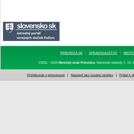
PRIEVIDZA.SK
SPRAVODAJSTVO
MEST
©2011 - 2026
Mestský úrad Prievidza
, Námestie slobody č. 14, 
Prehlásenie o pristupnosti
Nastaviť ako úvodnú stránku
Pridať k 