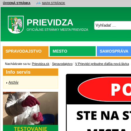
ÚVODNÁ STRÁNKA
MAPA STRÁNOK
PRIEVIDZA
OFICIÁLNE STRÁNKY MESTA PRIEVIDZA
SPRAVODAJSTVO
MESTO
SAMOSPRÁVA
Nachádzate sa tu:
Prievidza.sk
\
Spravodajstvo
\
V Prievidzi pribudne ďalšia nová lávka
Info servis
Archív