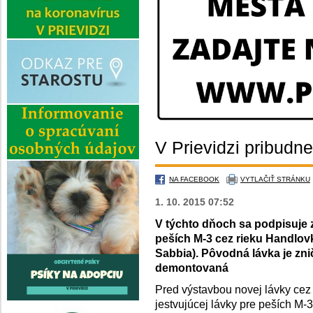
V Prievidzi pribudn
NA FACEBOOK
VYTLAČIŤ STRÁNKU
1. 10. 2015 07:52
V týchto dňoch sa podpisuje 
peších M-3 cez rieku Handlovka
Sabbia). Pôvodná lávka je zn
demontovaná
Pred výstavbou novej lávky ce
jestvujúcej lávky pre peších M-