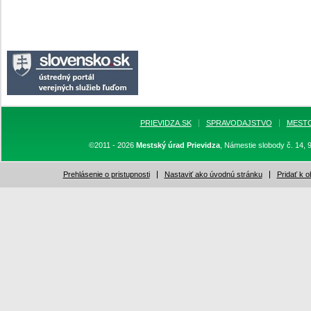
PRIEVIDZA.SK
SPRAVODAJSTVO
MEST
©2011 - 2026
Mestský úrad Prievidza
, Námestie slobody č. 14, 
Prehlásenie o pristupnosti
Nastaviť ako úvodnú stránku
Pridať k 