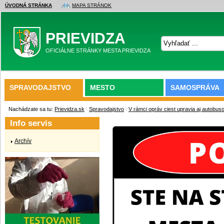
ÚVODNÁ STRÁNKA
MAPA STRÁNOK
PRIEVIDZA
OFICIÁLNE STRÁNKY MESTA PRIEVIDZA
SPRAVODAJSTVO
MESTO
SAMOSPRÁVA
Nachádzate sa tu:
Prievidza.sk
\
Spravodajstvo
\
V rámci opráv ciest upravia aj autobu
Info servis
Archív