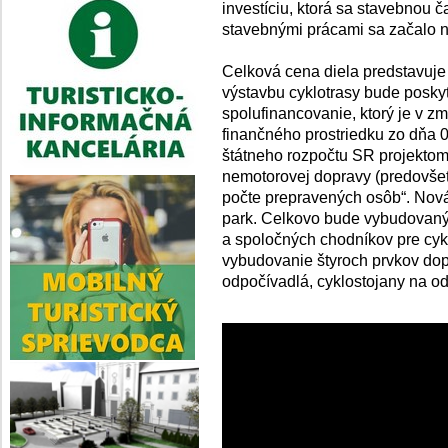
investíciu, ktorá sa stavebnou 
stavebnými prácami sa začalo na
Celková cena diela predstavuj
výstavbu cyklotrasy bude posky
spolufinancovanie, ktorý je v z
finančného prostriedku zo dňa 
štátneho rozpočtu SR projektom 
nemotorovej dopravy (predovšet
počte prepravených osôb“. Nová
park. Celkovo bude vybudovanýc
a spoločných chodníkov pre cykl
vybudovanie štyroch prvkov dopln
odpočívadlá, cyklostojany na od