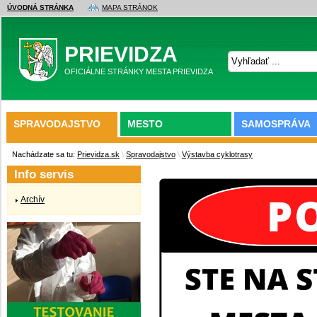
ÚVODNÁ STRÁNKA
MAPA STRÁNOK
PRIEVIDZA
OFICIÁLNE STRÁNKY MESTA PRIEVIDZA
SPRAVODAJSTVO
MESTO
SAMOSPRÁVA
Nachádzate sa tu:
Prievidza.sk
\
Spravodajstvo
\
Výstavba cyklotrasy
Info servis
Archív