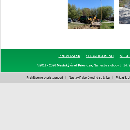
PRIEVIDZA.SK
SPRAVODAJSTVO
MEST
©2011 - 2026
Mestský úrad Prievidza
, Námestie slobody č. 14, 
Prehlásenie o pristupnosti
Nastaviť ako úvodnú stránku
Pridať k 