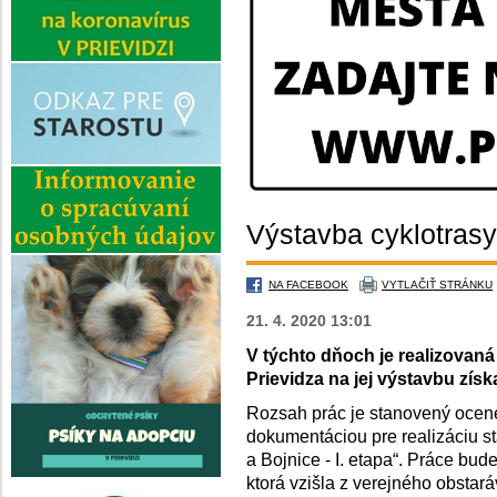
Výstavba cyklotrasy
NA FACEBOOK
VYTLAČIŤ STRÁNKU
21. 4. 2020 13:01
V týchto dňoch je realizovaná
Prievidza na jej výstavbu zís
Rozsah prác je stanovený oce
dokumentáciou pre realizáciu s
a Bojnice - I. etapa“. Práce bu
ktorá vzišla z verejného obstar