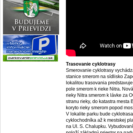
Trasovanie cyklotrasy
Smerovanie cyklotrasy vychádza
stanice smerom na sídlisko Zap
lokalitou trasovania predstavu
pole smerom k rieke Nitra. Nov
rieky Nitra smerom k lávke za
stranu rieky, do katastra mesta 
koryto rieky smerom popod most
V lokalite parku bude cyklotra
cyklochodníka až k mestskej pla
na Ul. S. Chalupku. Vybudovaním 
položí základný priestor na nad