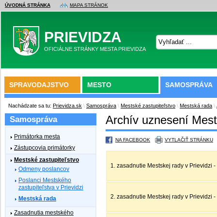
ÚVODNÁ STRÁNKA
MAPA STRÁNOK
PRIEVIDZA
OFICIÁLNE STRÁNKY MESTA PRIEVIDZA
SPRAVODAJSTVO
MESTO
SAMOSPRÁVA
Nachádzate sa tu:
Prievidza.sk
\
Samospráva
\
Mestské zastupiteľstvo
\
Mestská rada
\
Archív uznesení Mests
Samospráva
Primátorka mesta
NA FACEBOOK
VYTLAČIŤ STRÁNKU
Zástupcovia primátorky
Mestské zastupiteľstvo
1. zasadnutie Mestskej rady v Prievidzi -
Odmeny poslancov
Poslanci Mestského
zastupiteľstva v Prievidzi
2. zasadnutie Mestskej rady v Prievidzi -
Mestská rada
Zasadnutia mestského