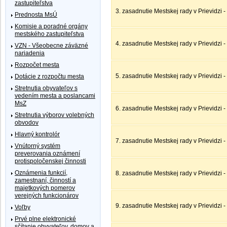
zastupiteľstva
3. zasadnutie Mestskej rady v Prievidzi -
Prednosta MsÚ
Komisie a poradné orgány
mestského zastupiteľstva
4. zasadnutie Mestskej rady v Prievidzi -
VZN - Všeobecne záväzné
nariadenia
Rozpočet mesta
5. zasadnutie Mestskej rady v Prievidzi 
Dotácie z rozpočtu mesta
Stretnutia obyvateľov s
vedením mesta a poslancami
MsZ
6. zasadnutie Mestskej rady v Prievidzi 
Stretnutia výborov volebných
obvodov
Hlavný kontrolór
7. zasadnutie Mestskej rady v Prievidzi 
Vnútorný systém
preverovania oznámení
protispoločenskej činnosti
Oznámenia funkcií,
8. zasadnutie Mestskej rady v Prievidzi -
zamestnaní, činností a
majetkových pomerov
verejných funkcionárov
9. zasadnutie Mestskej rady v Prievidzi -
Voľby
Prvé plne elektronické
sčítanie obyvateľov, domov a