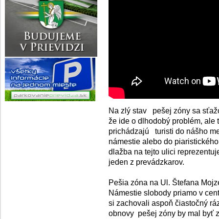
Na zlý stav pešej zóny sa sťaž
že ide o dlhodobý problém, ale t
prichádzajú turisti do nášho m
námestie alebo do piaristickéh
dlažba na tejto ulici reprezentuj
jeden z prevádzkarov.
Pešia zóna na Ul. Štefana Mojz
Námestie slobody priamo v centre
si zachovali aspoň čiastočný r
obnovy pešej zóny by mal byť 