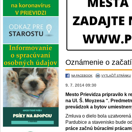
Oznámenie o začatí
NA FACEBOOK
VYTLAČIŤ STRÁNKU
9. 7. 2014 09:30
Mesto Prievidza pripravilo k 
na Ul. Š. Moyzesa “. Predmet
prevádzok a bytov umiestnený
Zmluva o dielo bola uzatvorená
Pardubice a stavenisko bude o
práce začnú búracími prácami 