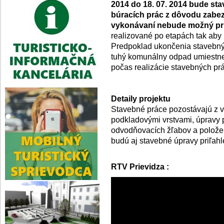
2014 do 18. 07. 2014 bude st
búracích prác z dôvodu zabez
vykonávaní nebude možný pr
realizované po etapách tak aby
Predpoklad ukončenia stavebný
tuhý komunálny odpad umiestne
počas realizácie stavebných prá
Detaily projektu
Stavebné práce pozostávajú z vy
podkladovými vrstvami, úpravy 
odvodňovacích žľabov a polože
budú aj stavebné úpravy priľah
RTV Prievidza :