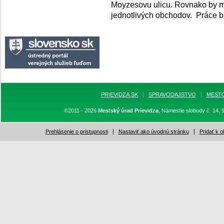
Moyzesovu ulicu. Rovnako by m
jednotlivých obchodov. Práce 
PRIEVIDZA.SK
SPRAVODAJSTVO
MEST
©2011 - 2026
Mestský úrad Prievidza
, Námestie slobody č. 14, 
Prehlásenie o pristupnosti
Nastaviť ako úvodnú stránku
Pridať k 