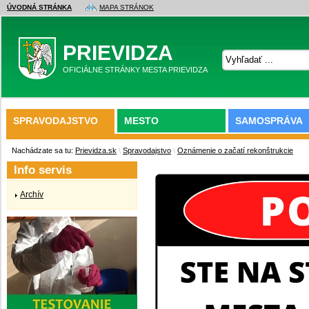
ÚVODNÁ STRÁNKA
MAPA STRÁNOK
PRIEVIDZA
OFICIÁLNE STRÁNKY MESTA PRIEVIDZA
SPRAVODAJSTVO
MESTO
SAMOSPRÁVA
Nachádzate sa tu:
Prievidza.sk
\
Spravodajstvo
\
Oznámenie o začatí rekonštrukcie
Info servis
Archív