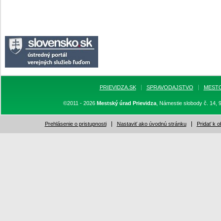
PRIEVIDZA.SK
SPRAVODAJSTVO
MEST
©2011 - 2026
Mestský úrad Prievidza
, Námestie slobody č. 14, 
Prehlásenie o pristupnosti
Nastaviť ako úvodnú stránku
Pridať k 