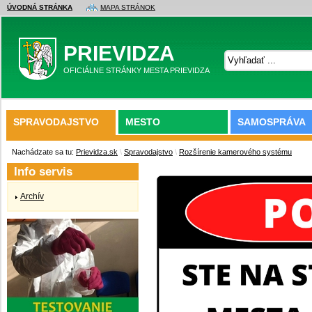
ÚVODNÁ STRÁNKA
MAPA STRÁNOK
PRIEVIDZA
OFICIÁLNE STRÁNKY MESTA PRIEVIDZA
SPRAVODAJSTVO
MESTO
SAMOSPRÁVA
Nachádzate sa tu:
Prievidza.sk
\
Spravodajstvo
\
Rozšírenie kamerového systému
Info servis
Archív