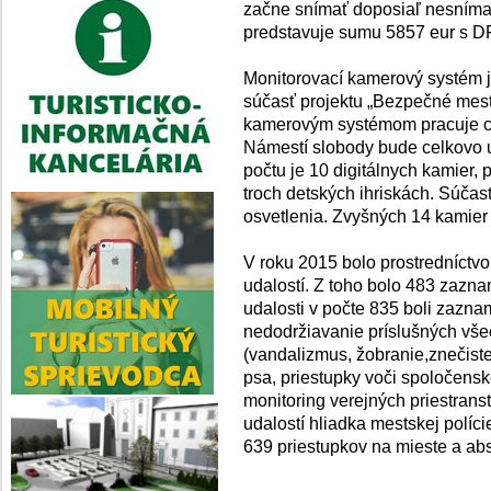
začne snímať doposiaľ nesníman
predstavuje sumu 5857 eur s D
Monitorovací kamerový systém j
súčasť projektu „Bezpečné mest
kamerovým systémom pracuje ce
Námestí slobody bude celkovo
počtu je 10 digitálnych kamier,
troch detských ihriskách. Súčas
osvetlenia. Zvyšných 14 kamier
V roku 2015 bolo prostredníct
udalostí. Z toho bolo 483 zazn
udalosti v počte 835 boli za
nedodržiavanie príslušných vš
(vandalizmus, žobranie,znečiste
psa, priestupky voči spoločens
monitoring verejných priestran
udalostí hliadka mestskej polí
639 priestupkov na mieste a ab