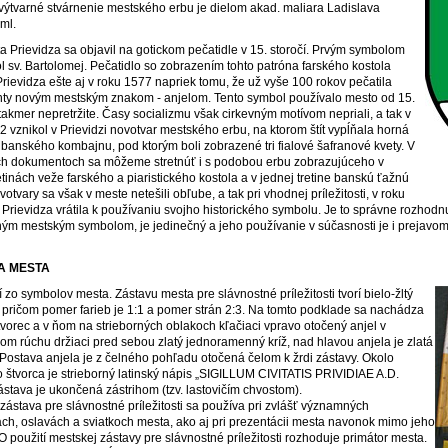
ýtvarné stvárnenie mestského erbu je dielom akad. maliara Ladislava
ml.
a Prievidza sa objavil na gotickom pečatidle v 15. storočí. Prvým symbolom
l sv. Bartolomej. Pečatidlo so zobrazením tohto patróna farského kostola
Prievidza ešte aj v roku 1577 napriek tomu, že už vyše 100 rokov pečatila
y novým mestským znakom - anjelom. Tento symbol používalo mesto od 15.
 takmer nepretržite. Časy socializmu však cirkevným motívom nepriali, a tak v
2 vznikol v Prievidzi novotvar mestského erbu, na ktorom štít vypĺňala horná
 banského kombajnu, pod ktorým boli zobrazené tri fialové šafranové kvety. V
ch dokumentoch sa môžeme stretnúť i s podobou erbu zobrazujúceho v
etinách veže farského a piaristického kostola a v jednej tretine banskú ťažnú
otvary sa však v meste netešili obľube, a tak pri vhodnej príležitosti, v roku
 Prievidza vrátila k používaniu svojho historického symbolu. Je to správne rozhodnut
ým mestským symbolom, je jedinečný a jeho používanie v súčasnosti je i prejavo
A MESTA
 zo symbolov mesta. Zástavu mesta pre slávnostné príležitosti tvorí bielo-žltý
 pričom pomer farieb je 1:1 a pomer strán 2:3. Na tomto podklade sa nachádza
tvorec a v ňom na strieborných oblakoch kľačiaci vpravo otočený anjel v
nom rúchu držiaci pred sebou zlatý jednoramenný kríž, nad hlavou anjela je zlatá
. Postava anjela je z čelného pohľadu otočená čelom k žrdi zástavy. Okolo
 štvorca je strieborný latinský nápis „SIGILLUM CIVITATIS PRIVIDIAE A.D.
ástava je ukončená zástrihom (tzv. lastovičím chvostom).
zástava pre slávnostné príležitosti sa používa pri zvlášť významných
ach, oslavách a sviatkoch mesta, ako aj pri prezentácii mesta navonok mimo jeho
O použití mestskej zástavy pre slávnostné príležitosti rozhoduje primátor mesta.