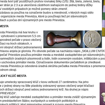
esta tvorí päť pozdĺžnych pruhov rovnakej šírky (1/5): žltá, biela, zelená, biela,
mer strán je 2:3 a je ukončená zástrihom siahajúcim do jednej tretiny dĺžky
 V osobitých prípadoch je možné pomery strán zmeniť.
zástava sa používa na označenie budov a miestností, v ktorých majú sídlo
 organizácie mesta Prievidza, ktoré ju používajú tiež pri slávnostných
ostiach a počas dní významných pre mesto Prievidza.
MESTA
sta Prievidza má tvar kruhu v
vyhotovení s priemerom 5,5 cm .
 uprostred pečate v pravo otočený
čiaci na troch oblakoch, v
ní obojruč držiaci jednoramenný
d hlavou anjela je gloriola. Po obvode pečate sa nachádza nápis „SIGILLUM CIVIT
pečať Prievidze používa primátor mesta a mestské zastupiteľstvo pri slávnostných p
namnejších úradných písomností a listín, listín oceneným osobám, inštitúciám a pod.
o uschováva primátor mesta. Označovanie dokumentov pečatidlom je zriedkavé.
 mesta Prievidza je odvodená úradná okrúhla pečiatka mesta Prievidza s priem
podnom okraji.
ICKÝ KĽÚČ MESTA
uje umelecky spracovaný kľúč z kovu veľkosti 27 centimetrov. Na jeho
e z jednej strany na štíte plasticky zobrazený vpravo otočený anjel kľačiaci
och držiaci obojruč pred sebou jednoramenný kríž. Na druhej je nápis
PRIEVIDZA“.
ký kľúč udeľuje mestské zastupiteľstvo a primátor mesta zvlášť významným
ym predstaviteľom štátov, európskych a svetových politických a
kych inštitúcií, ktorí mimoriadne prispeli k rozvoju mesta Prievidza.