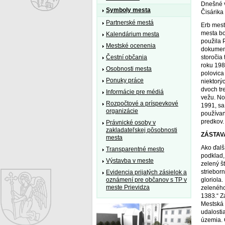
Dnešné v
Symboly mesta
Čisárika 
Partnerské mestá
Erb mest
mesta bo
Kalendárium mesta
použila 
Mestské ocenenia
dokument
storočia
Čestní občania
roku 198
Osobnosti mesta
polovica
Ponuky práce
niektorý
dvoch tr
Informácie pre médiá
vežu. Nov
Rozpočtové a príspevkové
1991, sa
organizácie
používan
predkov.
Právnické osoby v
zakladateľskej pôsobnosti
ZÁSTAV
mesta
Ako ďalší
Transparentné mesto
podklad,
Výstavba v meste
zelený š
striebor
Evidencia prijatých zásielok a
gloriola
oznámení pre občanov s TP v
meste Prievidza
zeleného
1383.“ Z
Mestská 
udalosti
územia. 