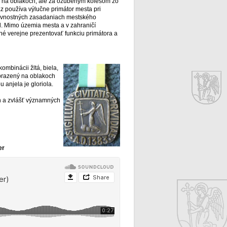
čí na oblakoch, ale za ozubeným kolesom zo
az používa výlučne primátor mesta pri
lávnostných zasadaniach mestského
d. Mimo územia mesta a v zahraničí
né verejne prezentovať funkciu primátora a
ombinácii žltá, biela,
obrazený na oblakoch
 anjela je gloriola.
h a zvlášť významných
er