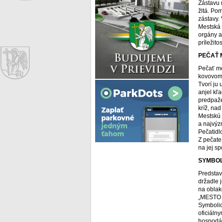
Zástavu m
žltá. Po
zástavy.
Mestská 
orgány a
príležit
PEČAŤ 
Pečať me
kovovom 
Tvorí ju
anjel kľa
predpaže
kríž, na
Mestskú 
a najvýz
Pečatidl
Z pečate
na jej s
SYMBOL
Predstav
držadle j
na oblak
„MESTO 
Symbolic
oficiáln
hospodárs