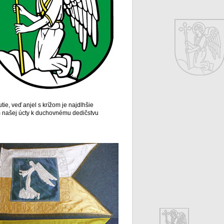
ie, veď anjel s krížom je najdlhšie
m našej úcty k duchovnému dedičstvu