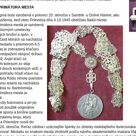
PRIMÁTORA MESTA
ígnia bola vyrobená v polovici 20. storočia v Sandrik -u Dolné Hámre, ako
výšenia, keď obec Prievidza dňa 4.10.1945 obdržala štatút mesta.
imátora mesta je vyrobená
ieborných umelecky
ých brošní a spôn, v
časti ktorých sa nachádza
medaila s priemerom 6,5
ej je zobrazený kľačiaci
 predpažení obojruč držiaci
ríž. Anjel kľačí za
m kolesom zo stúp
d dvoch kostolných veží, z
pohľadu hľadí vľavo na
tola Rádu rehole piaristov.
vou anjela sa nachádza
tola sv. Bartolomeja.
imátora mesta je
á..
cky tvarovaná a pri jej
oli použité originálne
né spony a brošne patriace
dzskému kroju, ktorý
a Prievidze nosili do
 20. storočia. Reťaz zdobia i vzácnejšie šperky zo zbierky niekdajšieho funkcionár
roval. Medailu so znakom mesta zhotovili podľa návrhu akademického maliara Vla