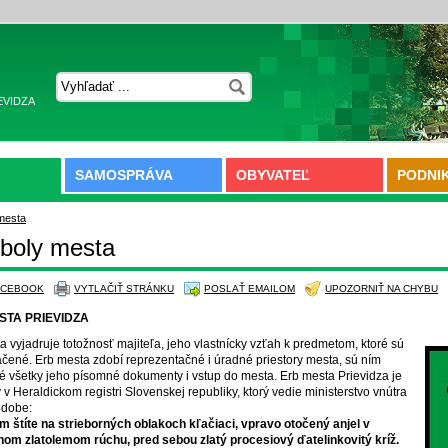
EVIDZA
SAMOSPRÁVA
OBYVATEĽ
PODNI
mesta
boly mesta
ACEBOOK
VYTLAČIŤ STRÁNKU
POSLAŤ EMAILOM
UPOZORNIŤ NA CHYBU
STA PRIEVIDZA
a vyjadruje totožnosť majiteľa, jeho vlastnícky vzťah k predmetom, ktoré sú
čené. Erb mesta zdobí reprezentačné i úradné priestory mesta, sú ním
 všetky jeho písomné dokumenty i vstup do mesta. Erb mesta Prievidza je
 v Heraldickom registri Slovenskej republiky, ktorý vedie ministerstvo vnútra
odobe:
m štíte na strieborných oblakoch kľačiaci, vpravo otočený anjel v
nom zlatolemom rúchu, pred sebou zlatý procesi
ový ďatelinkovitý kríž.