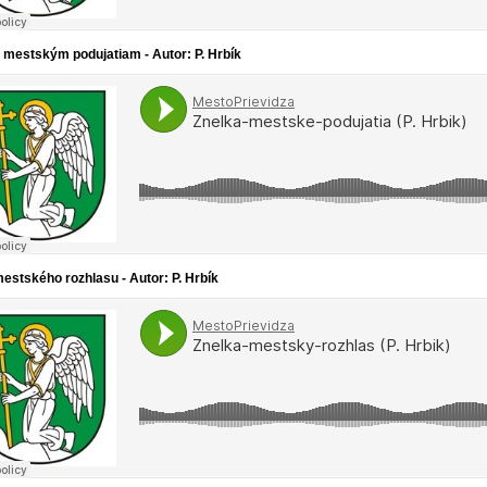
 mestským podujatiam - Autor: P. Hrbík
estského rozhlasu - Autor: P. Hrbík