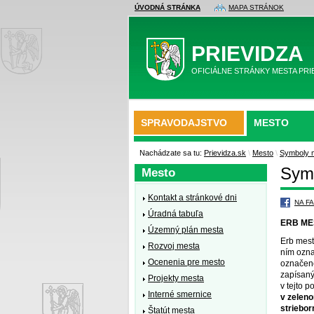
ÚVODNÁ STRÁNKA
MAPA STRÁNOK
PRIEVIDZA
OFICIÁLNE STRÁNKY MESTA PRI
SPRAVODAJSTVO
MESTO
Nachádzate sa tu:
Prievidza.sk
\
Mesto
\
Symboly 
Sym
Mesto
Kontakt a stránkové dni
NA F
Úradná tabuľa
ERB ME
Územný plán mesta
Erb mest
Rozvoj mesta
ním ozna
Ocenenia pre mesto
označené
zapísaný
Projekty mesta
v tejto p
Interné smernice
v zeleno
striebor
Štatút mesta