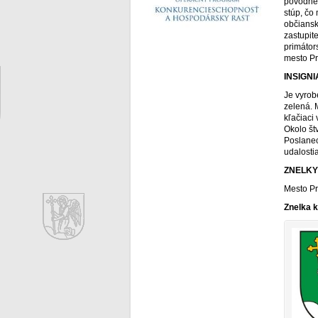
pôvodnéh
stúp, čo
občiansk
zastupit
primátor
mesto Pr
INSIGN
Je vyrobe
zelená. 
kľačiaci
Okolo št
Poslanec
udalosti
ZNELKY
Mesto Pri
Znelka k