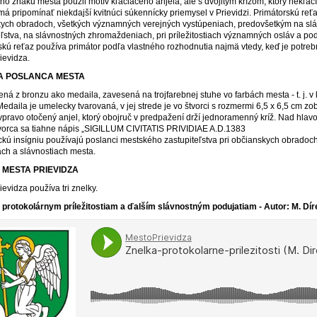
o znaku mesta použil motív kľačiaceho anjela, ale s dvojitým krížom, ktorý nekľa
 má pripomínať niekdajší kvitnúci súkennícky priemysel v Prievidzi. Primátorskú reť
ych obradoch, všetkých významných verejných vystúpeniach, predovšetkým na s
eľstva, na slávnostných zhromaždeniach, pri príležitostiach významných osláv a po
skú reťaz používa primátor podľa vlastného rozhodnutia najmä vtedy, keď je potreb
ievidza.
IA POSLANCA MESTA
ná z bronzu ako medaila, zavesená na trojfarebnej stuhe vo farbách mesta - t. j. v k
Medaila je umelecky tvarovaná, v jej strede je vo štvorci s rozmermi 6,5 x 6,5 cm z
 vpravo otočený anjel, ktorý obojruč v predpažení drží jednoramenný kríž. Nad hlavou
vorca sa tiahne nápis „SIGILLUM CIVITATIS PRIVIDIAE A.D.1383
kú insígniu používajú poslanci mestského zastupiteľstva pri občianskych obradoc
ach a slávnostiach mesta.
 MESTA PRIEVIDZA
evidza používa tri znelky.
 protokolárnym príležitostiam a ďalším slávnostným podujatiam - Autor: M. Dír