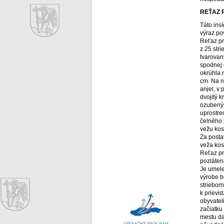
REŤAZ 
Táto ins
výraz po
Reťaz pr
z 25 str
tvarovan
spodnej 
okrúhla 
cm. Na n
anjel, v
dvojitý k
ozubený
uprostre
čelného 
vežu kos
Za posta
veža kos
Reťaz pr
pozláten
Je umele
výrobe b
striebor
k prievi
obyvateli
začiatku
mestu da