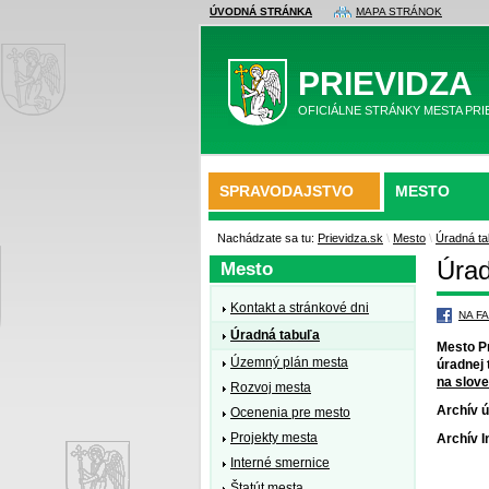
ÚVODNÁ STRÁNKA
MAPA STRÁNOK
PRIEVIDZA
OFICIÁLNE STRÁNKY MESTA PRI
SPRAVODAJSTVO
MESTO
Nachádzate sa tu:
Prievidza.sk
\
Mesto
\
Úradná ta
Úrad
Mesto
Kontakt a stránkové dni
NA F
Úradná tabuľa
Mesto Pr
Územný plán mesta
úradnej 
na slov
Rozvoj mesta
Archív ú
Ocenenia pre mesto
Projekty mesta
Archív 
Interné smernice
Štatút mesta