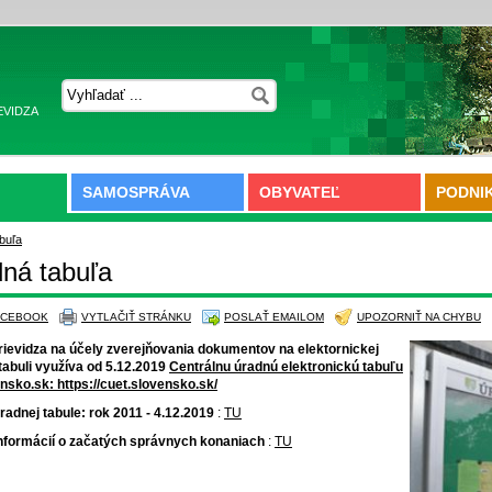
EVIDZA
SAMOSPRÁVA
OBYVATEĽ
PODNI
buľa
ná tabuľa
ACEBOOK
VYTLAČIŤ STRÁNKU
POSLAŤ EMAILOM
UPOZORNIŤ NA CHYBU
ievidza na účely zverejňovania dokumentov na elektornickej
tabuli využíva od 5.12.2019
Centrálnu úradnú elektronickú tabuľu
ensko.sk:
https://cuet.slovensko.sk/
radnej tabule: rok 2011 - 4.12.2019
:
TU
Informácií o začatých správnych konaniach
:
TU