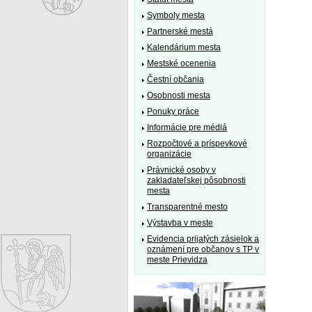
Symboly mesta
Partnerské mestá
Kalendárium mesta
Mestské ocenenia
Čestní občania
Osobnosti mesta
Ponuky práce
Informácie pre médiá
Rozpočtové a príspevkové
organizácie
Právnické osoby v
zakladateľskej pôsobnosti
mesta
Transparentné mesto
Výstavba v meste
Evidencia prijatých zásielok a
oznámení pre občanov s TP v
meste Prievidza