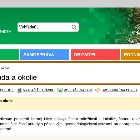
EVIDZA
SAMOSPRÁVA
OBYVATEĽ
PODNI
 okolie
oda a okolie
ACEBOOK
VYTLAČIŤ STRÁNKU
POSLAŤ EMAILOM
UPOZORNIŤ NA CHYBU
a okolie
ktívnom prostredí hornej Nitry, poskytujúcom príležitosti k turistike, športu, rek
notnejších častí prírody s pôsobivými geomorfologickými výtvormi na anorganick
riadené: