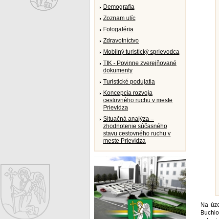
Demografia
Zoznam ulíc
Fotogaléria
Zdravotníctvo
Mobilný turistický sprievodca
TIK - Povinne zverejňované
dokumenty
Turistické podujatia
Koncepcia rozvoja
cestovného ruchu v meste
Prievidza
Situačná analýza –
zhodnotenie súčasného
stavu cestovného ruchu v
meste Prievidza
Na úze
Buchlov