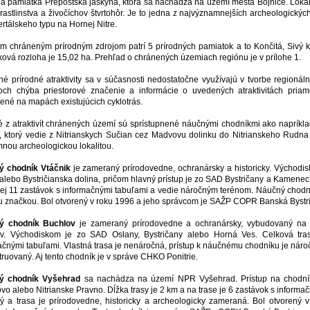
ná pamiatka Prepoštská jaskyňa, ktorá sa nachádza na území mesta Bojnice. Loka
 rastlinstva a živočíchov štvrtohôr. Je to jedna z najvýznamnejších archeologickýc
rtálskeho typu na Hornej Nitre.
ím chráneným prírodným zdrojom patrí 5 prírodných pamiatok a to Končitá, Sivý 
lková rozloha je 15,02 ha. Prehľad o chránených územiach regiónu je v prílohe 1.
é prírodné atraktivity sa v súčasnosti nedostatočne využívajú v tvorbe region
och chýba priestorové značenie a informácie o uvedených atraktivitách priam
ené na mapách existujúcich cyklotrás.
é z atraktivít chránených území sú sprístupnené náučnými chodníkmi ako napríkl
 ktorý vedie z Nitrianskych Sučian cez Madvovu dolinku do Nitrianskeho Rudna 
nou archeologickou lokalitou.
ý chodník Vtáčnik
je zameraný prírodovedne, ochranársky a historicky. Výcho
 alebo Bystričianska dolina, pričom hlavný prístup je zo SAD Bystričany a Kamenec
nej 11 zastávok s informačnými tabuľami a vedie náročným terénom. Náučný chodník
 značkou. Bol otvorený v roku 1996 a jeho správcom je SAŽP COPR Banská Bystric
ý chodník Buchlov
je zameraný prírodovedne a ochranársky, vybudovaný na ú
v. Východiskom je zo SAD Oslany, Bystričany alebo Horná Ves. Celková tra
ačnými tabuľami. Vlastná trasa je nenáročná, prístup k náučnému chodníku je nároč
truovaný. Aj tento chodník je v správe CHKO Ponitrie.
ý chodník Vyšehrad
sa nachádza na území NPR Vyšehrad. Prístup na chodník 
vo alebo Nitrianske Pravno. Dĺžka trasy je 2 km a na trase je 6 zastávok s informa
ý a trasa je prírodovedne, historicky a archeologicky zameraná. Bol otvorený