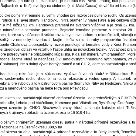
a obrovská pri fare (k. ú. Handlová - prímestská časť Nová Lehota), buk pod Jas
 Šajbách (k. ú. Koš), dve lipy na cintoríne (k. ú. Malá Čausa), deväť líp pri kostole (k
ogické pomery v regióne sú veľmi vhodné pre rozvoj cestovného ruchu. Os územia ok
á Nitricu a z ľavej strany Handlovku. Nitra pramení v Malej Fatre a jej celková dĺ
h a má dĺžku 51 km. Handlovka pramení na svahoch Vtáčnika a je dlhá 32 km. Z
 minerálne a termálne pramene. Bojnické termálne pramene s teplotou 28 -
iach, ktoré sa v súčasnosti vďaka rozsiahlym investíciám a rekonštrukcii, stávajú 
šetkým z nemecky hovoriacich krajín. Liečia sa tu choroby pohybového ústroje
úpele Chalmová a perspektívny rozvoj ponúkajú aj termálne vody v Koši. Prameň 
kej žriedlovej oblasti vo vzťahu k ťažbe uhlia na nováckom ložisku. Výdatnosť pram
ý pre potreby verejne prístupného kúpaliska. K ďalším minerálnym prameňom, ktoré s
chodnej šachte, ktoré sa nachádzajú v Handlovských hnedouhoľných baniach, vrt v O
 Chalmovej. Ide o dolný výver, horný prameň a vrt CH-2, ktoré sa nachádzajú v areál
iska letnej rekreácie je v súčasnosti využívaná vodná nádrž v Nitrianskom Rudn
sko cestovného ruchu vhodné na letnú rekreáciu a vodné športy. Aj napriek re
nky aj pre rybolov a to v pstruhovom pásme (horný tok Nitry po Nedožery, Nitrica 
dzu a mrenového pásma na rieke Nitra pod Prievidzou
mí okresu sa nachádzajú viaceré chránené územia. Ide predovšetkým o CHKO Poni
odhradie, Lehota pod Vtáčnikom, Kamenec pod Vtáčnikom, Bystričany, Čereňany,
ným územím je CHKO Strážovské vrchy, ktorá zasahuje kataster obcí Tužin
ných krajinných oblastí na území okresu je 16 519,4 ha.
plošným chráneným územiam okresu patria 4 národné prírodné rezervácie a to V
á rozloha je na území okresu 389,5 ha
mí okresu sa ďalej nachádzajú 4 prírodné rezervácie a to Biely kameň, Temešsk