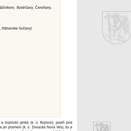
áčnikom, Bystričany, Čereňany,
, Nitrianske Sučany)
a bojnické ginká (k. ú. Bojnice), jaseň pod
pa pri prameni (k. ú. Diviacka Nová Ves), tis a