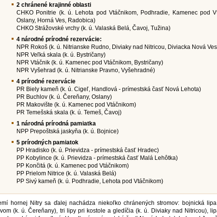
2 chránené krajinné oblasti
CHKO Ponitrie (k. ú. Lehota pod Vtáčnikom, Podhradie, Kamenec pod Vt
Oslany, Horná Ves, Radobica)
CHKO Strážovské vrchy (k. ú. Valaská Belá, Čavoj, Tužina)
4 národné prírodné rezervácie:
NPR Rokoš (k. ú. Nitrianske Rudno, Diviaky nad Nitricou, Diviacka Nová Ves
NPR Veľká skala (k. ú. Bystričany)
NPR Vtáčnik (k. ú. Kamenec pod Vtáčnikom, Bystričany)
NPR Vyšehrad (k. ú. Nitrianske Pravno, Vyšehradné)
4 prírodné rezervácie
PR Biely kameň (k. ú. Cigeľ, Handlová - prímestská časť Nová Lehota)
PR Buchlov (k. ú. Čereňany, Oslany)
PR Makovište (k. ú. Kamenec pod Vtáčnikom)
PR Temešská skala (k. ú. Temeš, Čavoj)
1 národná prírodná pamiatka
NPP Prepoštská jaskyňa (k. ú. Bojnice)
5 prírodných pamiatok
PP Hradisko (k. ú. Prievidza - prímestská časť Hradec)
PP Kobylince (k. ú. Prievidza - prímestská časť Malá Lehôtka)
PP Končitá (k. ú. Kamenec pod Vtáčnikom)
PP Prielom Nitrice (k. ú. Valaská Belá)
PP Sivý kameň (k. ú. Podhradie, Lehota pod Vtáčnikom)
mí hornej Nitry sa ďalej nachádza niekoľko chránených stromov: bojnická lipa 
om (k. ú. Čereňany), tri lipy pri kostole a gledíčia (k. ú. Diviaky nad Nitricou), li