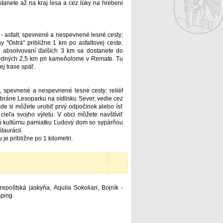
tanete až na kraj lesa a cez lúky na hrebeni
ch - asfalt, spevnené a nespevnené lesné cesty;
"Ostrá" približne 1 km po asfaltovej ceste.
 absolvovaní ďalších 3 km sa dostanete do
ledných 2,5 km pri kameňolome v Remate. Tu
ej trase späť.
lt, spevnené a nespevnené lesné cesty; reliéf
j bráne Lesoparku na sídlisku Sever, vedie cez
kde si môžete urobiť prvý odpočinok alebo ísť
cieľa svojho výletu. V obci môžete navštíviť
odnú kultúrnu pamiatku Ľudový dom so sypárňou
taurácii.
e približne po 1 kilometri.
poštská jaskyňa, Aquila Sokoliari, Bojník -
mping