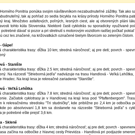
t Horného Ponitria ponúka svojim návštevníkom nezabudnuteľné zážitky. Tak ako sa
abudnuteľný, tak aj pohľad zo sedla bicykla na krásy prírody Horného Ponitria 
ý kraj. Množstvo asfaltových, poľných, lesných ciest, ale aj otvorených pláni lá
avosti tohto kúta Slovenska. Niektoré časti cyklotrás su sporadicky využívané 
e potrebné dávať si pozor a pri stretnutí s motorovým vozidlom radšej počkať pokia
sú cez les značené, na križovatkách označené bielym štvorcom so zeleným číslom.
 - Gápeľ
á charakteristika trasy: dĺžka 10 km; stredná náročnosť; aj pre deti; povrch - spe
ený
vá - Stanište
á charakteristika trasy: dĺžka 2.5 km; stredná náročnosť; aj pre deti; povrch - sp
ený. Na rázcestí "Strieborná jedľa" nadväzuje na trasu Handlová - Veľká Lehôtka, 
 Hradec. Na kraji lesa je rekreačné zariadenie "Stanište".
vá - Veľká Lehôtka
á charakteristika trasy: dĺžka 7.8 km; stredná náročnosť; aj pre deti; povrch - sp
enie. Začiatok cyklotrasy je v Handlovej na kraji lesa pod "Pfaftenbergom". Tra
 k rekreačnému stredisku "Tri studničky", kde približne po 2,4 km je odbočka 
 kde po absolvovaní 1,8 km sa dostanete na rázcestie "Strieborná jedľa" s cy
a je potrebné ešte prejsť 3,6 km.
 - Sklené
 charakteristika trasy: dĺžka 4 km; stredná náročnosť; aj pre deti; povrch - spevne
rasa začína na odbočke z hlavnej cesty Prievidza - Handlová pri podjazde smero