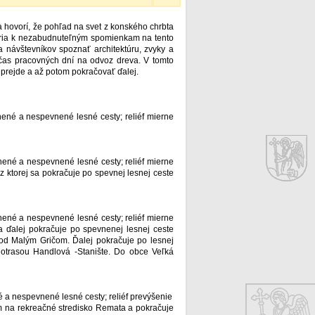
 hovorí, že pohľad na svet z konského chrbta
patria k nezabudnuteľným spomienkam na tento
ka návštevníkov spoznať architektúru, zvyky a
počas pracovných dní na odvoz dreva. V tomto
ľ prejde a až potom pokračovať ďalej.
vnené a nespevnené lesné cesty; reliéf mierne
evnené a nespevnené lesné cesty; reliéf mierne
z ktorej sa pokračuje po spevnej lesnej ceste
evnené a nespevnené lesné cesty; reliéf mierne
sa ďalej pokračuje po spevnenej lesnej ceste
pod Malým Gričom. Ďalej pokračuje po lesnej
klotrasou Handlová -Stanište. Do obce Veľká
né a nespevnené lesné cesty; reliéf prevýšenie
m na rekreačné stredisko Remata a pokračuje