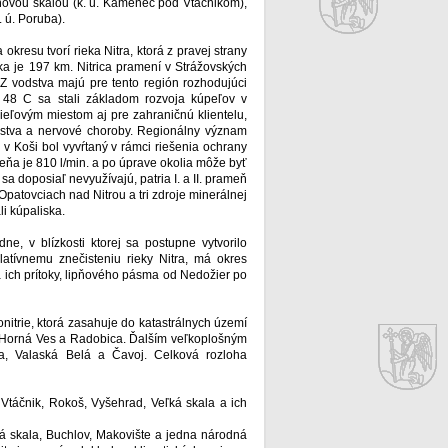
eňovou skalou (k. ú. Kamenec pod Vtáčnikom),
. ú. Poruba).
resu tvorí rieka Nitra, ktorá z pravej strany
žka je 197 km. Nitrica pramení v Strážovských
 vodstva majú pre tento región rozhodujúci
 48 C sa stali základom rozvoja kúpeľov v
cieľovým miestom aj pre zahraničnú klientelu,
nstva a nervové choroby. Regionálny význam
v Koši bol vyvŕtaný v rámci riešenia ochrany
eňa je 810 l/min. a po úprave okolia môže byť
a doposiaľ nevyužívajú, patria I. a II. prameň
patovciach nad Nitrou a tri zdroje minerálnej
i kúpaliska.
e, v blízkosti ktorej sa postupne vytvorilo
latívnemu znečisteniu rieky Nitra, má okres
a ich prítoky, lipňového pásma od Nedožier po
trie, ktorá zasahuje do katastrálnych území
 Horná Ves a Radobica. Ďalším veľkoplošným
a, Valaská Belá a Čavoj. Celková rozloha
táčnik, Rokoš, Vyšehrad, Veľká skala a ich
á skala, Buchlov, Makovište a jedna národná