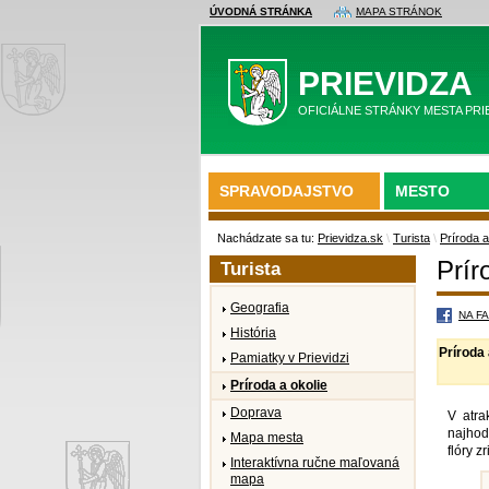
ÚVODNÁ STRÁNKA
MAPA STRÁNOK
PRIEVIDZA
OFICIÁLNE STRÁNKY MESTA PRI
SPRAVODAJSTVO
MESTO
Nachádzate sa tu:
Prievidza.sk
\
Turista
\
Príroda a
Prír
Turista
Geografia
NA F
História
Príroda 
Pamiatky v Prievidzi
Príroda a okolie
Doprava
V atra
najhod
Mapa mesta
flóry z
Interaktívna ručne maľovaná
mapa