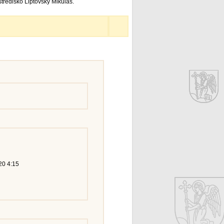
tredisko Liptovský Mikuláš.
20 4:15