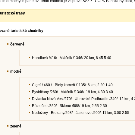
 informačných panelov. Tento chodník je v správe SAŽP - COPK Banská Bystrica, s
uristické trasy
vané turistické chodníky
červené:
Handlová /416/ - Vtáčnik /1346/ 20 km; 6:45 5:40
modré:
Cigeľ / 460 / - Biely kameň /1135/: 6 km; 2:20 1:40
Bystričany /260/ - Vtáčnik /1346/: 19 km; 4:30 3:40
Diviacka Nová Ves /270/ - Uhrovské Podhradie /340/: 12 km; 4:
Ráztočno /350/ - Sklené /588/: 9 km; 2:55 2:30
Nedožery - Brezany/298/ - Jasenovo /500/: 11 km; 3:00 2:55
zelené: