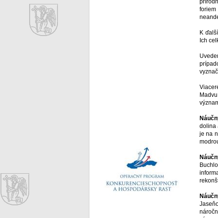
prírod
foriem
neande
K ďalš
Ich ce
Uveden
prípad
vyznač
Viacer
Madvu,
význam
Náučn
dolina
je na 
modrou
Náučn
Buchlo
inform
rekonš
Náučn
Jaseňo
náročn