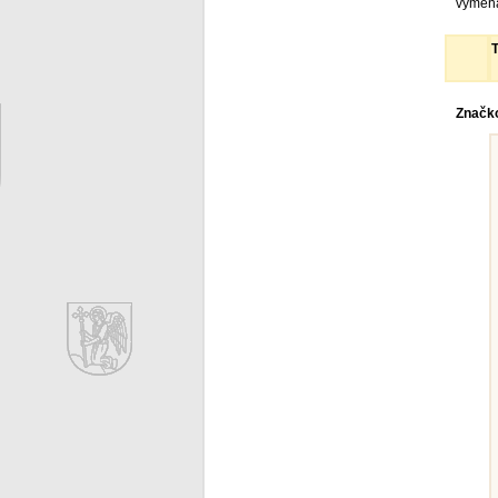
výmena
T
Značko