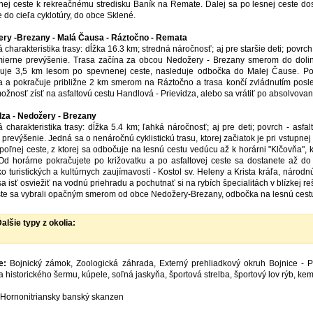
nej ceste k rekreačnému stredisku Baník na Remate. Ďalej sa po lesnej ceste dos
 do cieľa cyklotúry, do obce Sklené.
ry -Brezany - Malá Čausa - Ráztočno - Remata
 charakteristika trasy: dĺžka 16.3 km; stredná náročnosť; aj pre staršie deti; povr
 mierne prevýšenie. Trasa začína za obcou Nedožery - Brezany smerom do doliny 
uje 3,5 km lesom po spevnenej ceste, nasleduje odbočka do Malej Čause. Po
a a pokračuje približne 2 km smerom na Ráztočno a trasa končí zvládnutím pos
ožnosť zísť na asfaltovú cestu Handlová - Prievidza, alebo sa vrátiť po absolvovan
dza - Nedožery - Brezany
á charakteristika trasy: dĺžka 5.4 km; ľahká náročnosť; aj pre deti; povrch - asfa
 prevýšenie. Jedná sa o nenáročnú cyklistickú trasu, ktorej začiatok je pri vstupne
 poľnej ceste, z ktorej sa odbočuje na lesnú cestu vedúcu až k horárni "Klčovňa", 
 Od horárne pokračujete po križovatku a po asfaltovej ceste sa dostanete až do 
ko turistických a kultúrnych zaujímavostí - Kostol sv. Heleny a Krista kráľa, nár
a isť osviežiť na vodnú priehradu a pochutnať si na rybích špecialitách v blízkej reš
ste sa vybrali opačným smerom od obce Nedožery-Brezany, odbočka na lesnú cestu j
alšie typy z okolia:
e:
Bojnický zámok, Zoologická záhrada, Externý prehliadkový okruh Bojnice - Pre
a historického šermu, kúpele, soľná jaskyňa, športová strelba, športový lov rýb, ke
Hornonitriansky banský skanzen