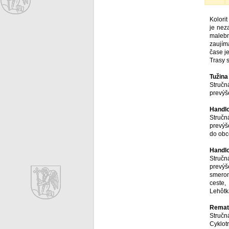
Kolori
je nez
malebn
zaujím
čase j
Trasy 
Tužina
Stručn
prevýš
Handlo
Stručn
prevýš
do obce
Handlo
Stručn
prevýš
smerom
ceste,
Lehôtk
Remata
Stručná
Cyklot