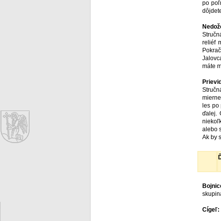
po poľ
dôjdete
Nedože
Stručná
reliéf
Pokrač
Jalovc
máte m
Prievi
Stručn
mierne
les po
ďalej.
niekoľ
alebo s
Ak by 
Ď
Bojnic
skupin
Cígeľ: