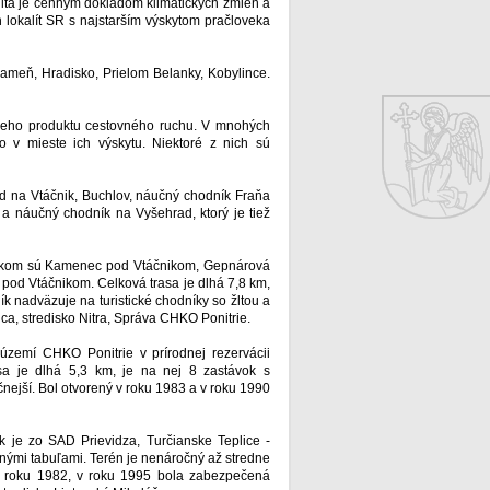
lita je cenným dokladom klimatických zmien a
h lokalít SR s najstarším výskytom pračloveka
kameň, Hradisko, Prielom Belanky, Kobylince.
álneho produktu cestovného ruchu. V mnohých
o v mieste ich výskytu. Niektoré z nich sú
ad na Vtáčnik, Buchlov, náučný chodník Fraňa
a náučný chodník na Vyšehrad, ktorý je tiež
diskom sú Kamenec pod Vtáčnikom, Gepnárová
 pod Vtáčnikom. Celková trasa je dlhá 7,8 km,
 nadväzuje na turistické chodníky so žltou a
a, stredisko Nitra, Správa CHKO Ponitrie.
zemí CHKO Ponitrie v prírodnej rezervácii
sa je dlhá 5,3 km, je na nej 8 zastávok s
nejší. Bol otvorený v roku 1983 a v roku 1990
je zo SAD Prievidza, Turčianske Teplice -
čnými tabuľami. Terén je nenáročný až stredne
 v roku 1982, v roku 1995 bola zabezpečená