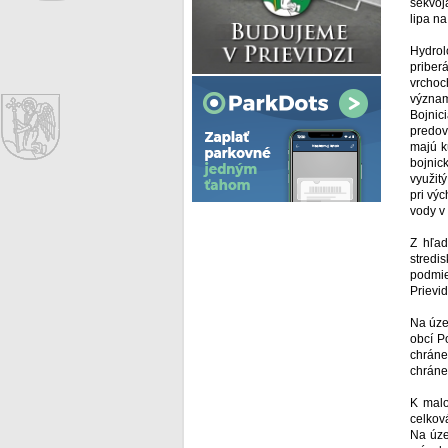
sekvoj
lipa na
Hydrol
priber
vrchoc
význam
Bojnic
predov
majú k
bojnic
využit
pri vý
vody v
Z hľad
stredi
podmie
Prievi
Na úze
obcí P
chráne
chráne
K malo
celkov
Na úze