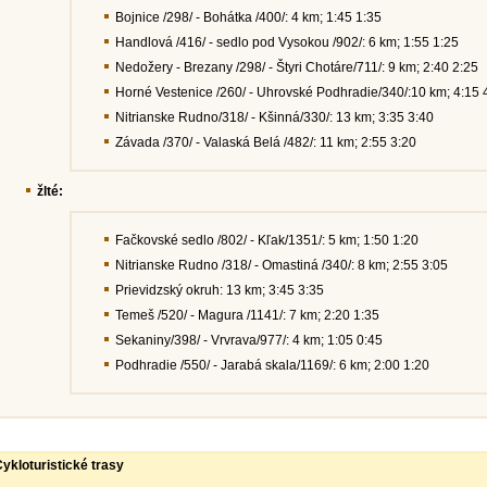
Bojnice /298/ - Bohátka /400/: 4 km; 1:45 1:35
Handlová /416/ - sedlo pod Vysokou /902/: 6 km; 1:55 1:25
Nedožery - Brezany /298/ - Štyri Chotáre/711/: 9 km; 2:40 2:25
Horné Vestenice /260/ - Uhrovské Podhradie/340/:10 km; 4:15 
Nitrianske Rudno/318/ - Kšinná/330/: 13 km; 3:35 3:40
Závada /370/ - Valaská Belá /482/: 11 km; 2:55 3:20
žlté:
Fačkovské sedlo /802/ - Kľak/1351/: 5 km; 1:50 1:20
Nitrianske Rudno /318/ - Omastiná /340/: 8 km; 2:55 3:05
Prievidzský okruh: 13 km; 3:45 3:35
Temeš /520/ - Magura /1141/: 7 km; 2:20 1:35
Sekaniny/398/ - Vrvrava/977/: 4 km; 1:05 0:45
Podhradie /550/ - Jarabá skala/1169/: 6 km; 2:00 1:20
ykloturistické trasy