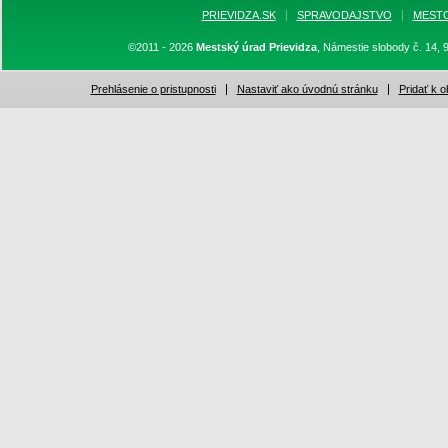
PRIEVIDZA.SK
SPRAVODAJSTVO
MEST
©2011 - 2026
Mestský úrad Prievidza
, Námestie slobody č. 14, 
Prehlásenie o pristupnosti
Nastaviť ako úvodnú stránku
Pridať k 