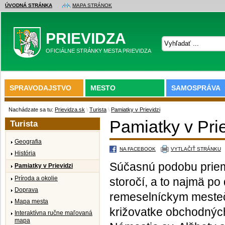
ÚVODNÁ STRÁNKA
MAPA STRÁNOK
PRIEVIDZA
OFICIÁLNE STRÁNKY MESTA PRIEVIDZA
SPRAVODAJSTVO
MESTO
SAMOSPRÁVA
Nachádzate sa tu:
Prievidza.sk
\
Turista
\
Pamiatky v Prievidzi
Pamiatky v Prie
Turista
Geografia
NA FACEBOOK
VYTLAČIŤ STRÁNKU
História
Súčasnú podobu priem
Pamiatky v Prievidzi
Príroda a okolie
storočí, a to najmä po
Doprava
remeselníckym mestečk
Mapa mesta
križovatke obchodných
Interaktívna ručne maľovaná
mapa