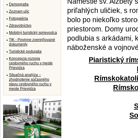
Námestie sv. Alžbety 
Demografia
priľahlých uličiek, s 
Zoznam ulíc
bolo po niekoľko stor
Fotogaléria
Zdravotníctvo
priestorom. Domy uro
Mobilný turistický sprievodca
podlubia s arkádami, k
TIK - Povinne zverejňované
dokumenty
náboženské a vojnové 
Turistické podujatia
Piaristický rí
Koncepcia rozvoja
cestovného ruchu v meste
Prievidza
Situačná analýza –
Rímskokatol
zhodnotenie súčasného
stavu cestovného ruchu v
Rímskok
meste Prievidza
S
So