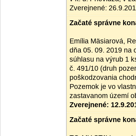
Zverejnené: 26.9.20
Začaté správne kona
Emília Mäsiarová, Re
dňa 05. 09. 2019 na 
súhlasu na výrub 1 k
č. 491/10 (druh poz
poškodzovania chodn
Pozemok je vo vlastní
zastavanom území o
Zverejnené: 12.9.20
Začaté správne kona