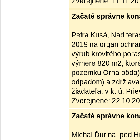
Zverejnené: 11.11.2
Začaté správne kona
Petra Kusá, Nad tera
2019 na orgán ochran
výrub krovitého poras
výmere 820 m2, ktoré
pozemku Orná pôda),
odpadom) a zdržiavan
žiadateľa, v k. ú. Pr
Zverejnené: 22.10.2
Začaté správne kona
Michal Ďurina, pod H