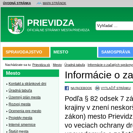
ÚVODNÁ STRÁNKA
MAPA STRÁNOK
PRIEVIDZA
OFICIÁLNE STRÁNKY MESTA PRIEVIDZA
SPRAVODAJSTVO
MESTO
SAMOSPRÁVA
Nachádzate sa tu:
Prievidza.sk
\
Mesto
\
Úradná tabuľa
\
Informácie o začatých správny
Informácie o z
Mesto
Kontakt a stránkové dni
NA FACEBOOK
VYTLAČIŤ STRÁNKU
Úradná tabuľa
Podľa § 82 odsek 7 zá
Územný plán mesta
Rozvoj mesta
krajiny v znení neskor
Ocenenia pre mesto
zákon) mesto Prievidz
Projekty mesta
vo veciach ochrany d
Interné smernice
Štatút mesta