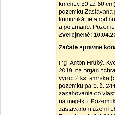
kmeňov 50 až 60 cm),
pozemku Zastavaná p
komunikácie a rodin
a polámané. Pozemok 
Zverejnené: 10.04.2
Začaté správne kona
Ing. Anton Hrubý, Kve
2019 na orgán ochran
výrub 2 ks smreka (o
pozemku parc. č. 24
zasahovania do vlas
na majetku. Pozemok j
zastavanom území o