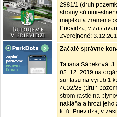
2981/1 (druh pozemk
stromy sú umiestnen
majetku a zranenie os
Prievidza, v zastav
Zverejnené: 3.12.20
Začaté správne kona
Tatiana Sádeková, J.
02. 12. 2019 na orgán
súhlasu na výrub 1 ks
4002/25 (druh pozem
strom rastie na plyno
nakláňa a hrozí jeho 
k. ú. Prievidza, v z