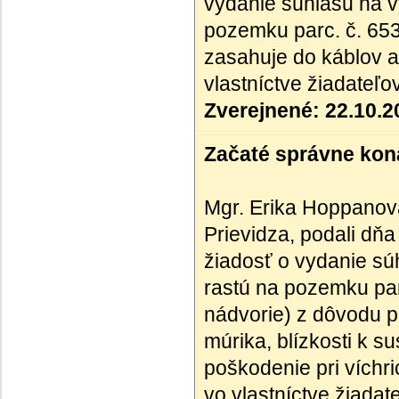
vydanie súhlasu na v
pozemku parc. č. 65
zasahuje do káblov a
vlastníctve žiadateľo
Zverejnené: 22.10.2
Začaté správne kona
Mgr. Erika Hoppanová
Prievidza, podali dňa
žiadosť o vydanie súh
rastú na pozemku pa
nádvorie) z dôvodu 
múrika, blízkosti k 
poškodenie pri víchr
vo vlastníctve žiadat