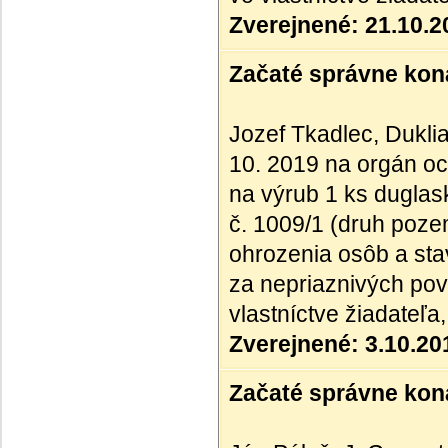
Zverejnené: 21.10.2
Začaté správne kona
Jozef Tkadlec, Duklia
10. 2019 na orgán oc
na výrub 1 ks duglask
č. 1009/1 (druh poz
ohrozenia osôb a sta
za nepriaznivých po
vlastníctve žiadateľa
Zverejnené: 3.10.20
Začaté správne kona