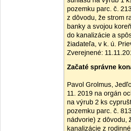
súhlasu na výrub 1 ks
pozemku parc. č. 21
z dôvodu, že strom r
banky a svojou kore
do kanalizácie a spôs
žiadateľa, v k. ú. Pr
Zverejnené: 11.11.2
Začaté správne kona
Pavol Grolmus, Jedľo
11. 2019 na orgán oc
na výrub 2 ks cypruš
pozemku parc. č. 81
nádvorie) z dôvodu, ž
kanalizácie z rodinn