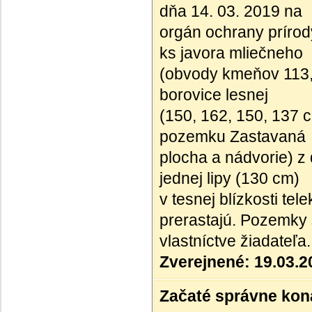
dňa 14. 03. 2019 na
orgán ochrany prírod
ks javora mliečneho
(obvody kmeňov 113, 1
borovice lesnej
(150, 162, 150, 137 
pozemku Zastavaná
plocha a nádvorie) z
jednej lipy (130 cm)
v tesnej blízkosti te
prerastajú. Pozemky 
vlastníctve žiadateľa.
Zverejnené: 19.03.2
Začaté správne kona