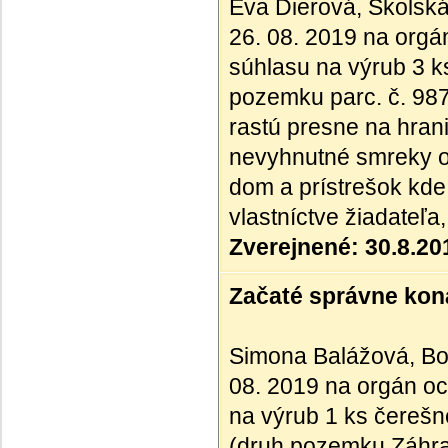
Eva Dierová, Školská
26. 08. 2019 na orgán
súhlasu na výrub 3 k
pozemku parc. č. 98
rastú presne na hran
nevyhnutné smreky od
dom a prístrešok kde
vlastníctve žiadateľa
Zverejnené: 30.8.20
Začaté správne kona
Simona Balážová, Bot
08. 2019 na orgán oc
na výrub 1 ks čerešn
(druh pozemku Záhra