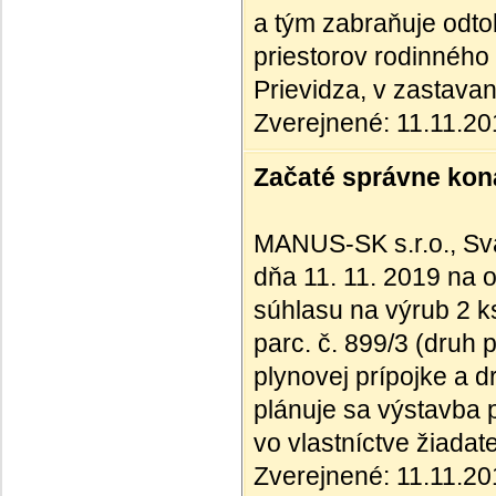
a tým zabraňuje odto
priestorov rodinného 
Prievidza, v zastav
Zverejnené: 11.11.2
Začaté správne kona
MANUS-SK s.r.o., Svä
dňa 11. 11. 2019 na o
súhlasu na výrub 2 k
parc. č. 899/3 (druh
plynovej prípojke a 
plánuje sa výstavba 
vo vlastníctve žiadat
Zverejnené: 11.11.2