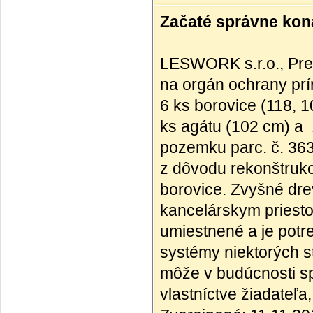
Začaté správne kona
LESWORK s.r.o., Preč
na orgán ochrany prí
6 ks borovice (118, 1
ks agátu (102 cm) a 
pozemku parc. č. 36
z dôvodu rekonštrukci
borovice. Zvyšné drev
kancelárskym priest
umiestnené a je potre
systémy niektorých s
môže v budúcnosti s
vlastníctve žiadateľa