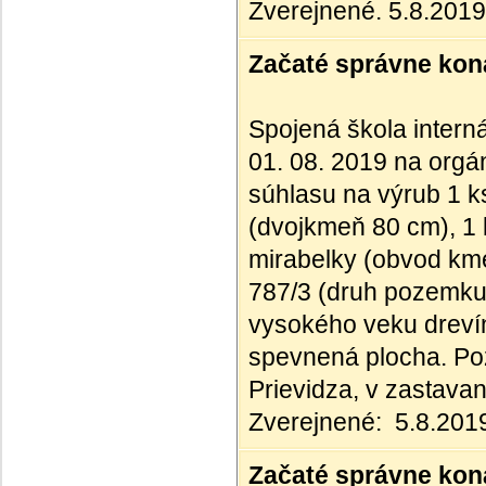
Zverejnené. 5.8.2019
Začaté správne kona
Spojená škola interná
01. 08. 2019 na orgán
súhlasu na výrub 1 k
(dvojkmeň 80 cm), 1
mirabelky (obvod kme
787/3 (druh pozemku
vysokého veku drevín
spevnená plocha. Poze
Prievidza, v zastav
Zverejnené: 5.8.201
Začaté správne kona