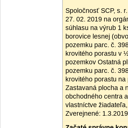
Spoločnosť SCP, s. r.
27. 02. 2019 na orgán
súhlasu na výrub 1 k
borovice lesnej (obv
pozemku parc. č. 39
krovitého porastu v 
pozemkov Ostatná pl
pozemku parc. č. 39
krovitého porastu na
Zastavaná plocha a n
obchodného centra a
vlastníctve žiadateľa
Zverejnené: 1.3.2019
Začaté správne kona