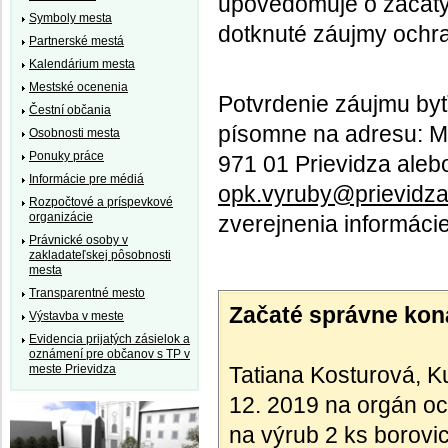
upovedomuje o začatý
Symboly mesta
dotknuté záujmy ochran
Partnerské mestá
Kalendárium mesta
Mestské ocenenia
Potvrdenie záujmu byť
Čestní občania
písomne na adresu: Me
Osobnosti mesta
Ponuky práce
971 01 Prievidza aleb
Informácie pre médiá
opk.vyruby@prievidza
Rozpočtové a príspevkové
organizácie
zverejnenia informácie
Právnické osoby v
zakladateľskej pôsobnosti
mesta
Transparentné mesto
Začaté správne kona
Výstavba v meste
Evidencia prijatých zásielok a
oznámení pre občanov s TP v
meste Prievidza
Tatiana Kosturová, K
12. 2019 na orgán oc
na výrub 2 ks borovi