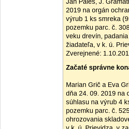
Ján Páleš, J. Gramat
2019 na orgán ochran
výrub 1 ks smreka (95
pozemku parc. č. 30
veku drevín, padania
žiadateľa, v k. ú. Pr
Zverejnené: 1.10.20
Začaté správne kona
Marian Grič a Eva Gr
dňa 24. 09. 2019 na 
súhlasu na výrub 4 ks
pozemku parc. č. 52
ohrozovania skladové
v k. ú. Prievidza, v