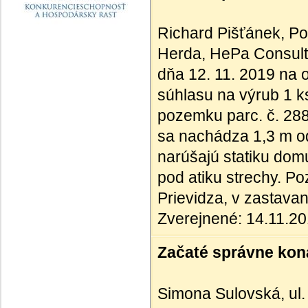
Richard Pišťánek, Po
Herda, HePa Consultin
dňa 12. 11. 2019 na 
súhlasu na výrub 1 k
pozemku parc. č. 28
sa nachádza 1,3 m o
narúšajú statiku dom
pod atiku strechy. Po
Prievidza, v zastav
Zverejnené: 14.11.2
Začaté správne kona
Simona Sulovská, ul.