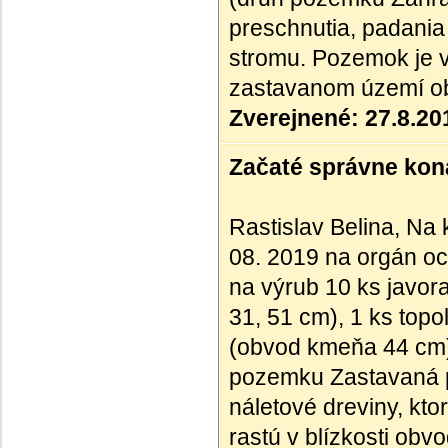
preschnutia, padania
stromu. Pozemok je vo
zastavanom území o
Zverejnené: 27.8.20
Začaté správne kona
Rastislav Belina, Na 
08. 2019 na orgán oc
na výrub 10 ks javora
31, 51 cm), 1 ks top
(obvod kmeňa 44 cm),
pozemku Zastavaná p
náletové dreviny, kto
rastú v blízkosti ob