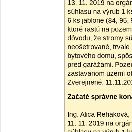
13. 11. 2019 na orgán
súhlasu na výrub 1 k
6 ks jablone (84, 95,
ktoré rastú na pozem
dôvodu, že stromy sú
neošetrované, trvale 
bytového domu, spôs
pred garážami. Pozemo
zastavanom území o
Zverejnené: 11.11.2
Začaté správne kona
Ing. Alica Reháková,
11. 11. 2019 na orgán