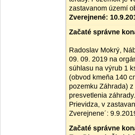
zastavanom území o
Zverejnené: 10.9.20
Začaté správne kona
Radoslav Mokrý, Nábr
09. 09. 2019 na orgán
súhlasu na výrub 1 k
(obvod kmeňa 140 cm)
pozemku Záhrada) z d
presvetlenia záhrady.
Prievidza, v zastav
Zverejnene´: 9.9.201
Začaté správne kona