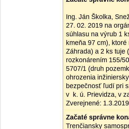
Ing. Ján Školka, Sne
27. 02. 2019 na orgán
súhlasu na výrub 1 
kmeňa 97 cm), ktoré
Záhrada) a 2 ks tuj
rozkonárením 155/50,
5707/1 (druh pozemk
ohrozenia inžiniersk
bezpečnosť ľudí pri s
v k. ú. Prievidza, v
Zverejnené: 1.3.2019
Začaté správne kona
Trenčiansky samosprá