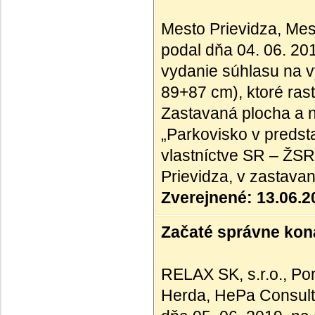
Mesto Prievidza, Mes
podal dňa 04. 06. 20
vydanie súhlasu na v
89+87 cm), ktoré ras
Zastavaná plocha a n
„Parkovisko v predst
vlastníctve SR – ŽSR
Prievidza, v zastav
Zverejnené: 13.06.2
Začaté správne kona
RELAX SK, s.r.o., Po
Herda, HePa Consultin