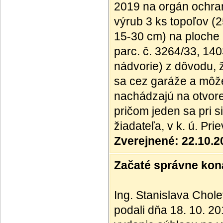
2019 na orgán ochran
výrub 3 ks topoľov (
15-30 cm) na ploche
parc. č. 3264/33, 14
nádvorie) z dôvodu, 
sa cez garáže a môže
nachádzajú na otvore
pričom jeden sa pri s
žiadateľa, v k. ú. Pr
Zverejnené: 22.10.2
Začaté správne kona
Ing. Stanislava Chole
podali dňa 18. 10. 20