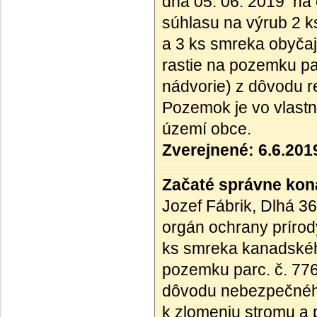
dňa 05. 06. 2019 na 
súhlasu na výrub 2 
a 3 ks smreka obyčaj
rastie na pozemku pa
nádvorie) z dôvodu r
Pozemok je vo vlastní
území obce.
Zverejnené: 6.6.201
Začaté správne kona
Jozef Fábrik, Dlhá 36
orgán ochrany prírod
ks smreka kanadskéh
pozemku parc. č. 77
dôvodu nebezpečného
k zlomeniu stromu a 