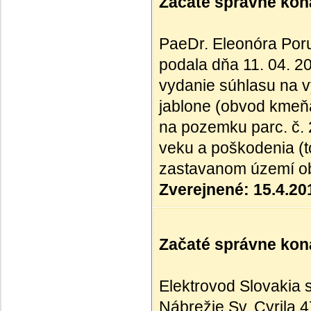
Začaté správne kona
PaeDr. Eleonóra Poru
podala dňa 11. 04. 2
vydanie súhlasu na 
jablone (obvod kmeň
na pozemku parc. č.
veku a poškodenia (to
zastavanom území o
Zverejnené: 15.4.20
Začaté správne kona
Elektrovod Slovakia s
Nábrežie Sv. Cyrila 4