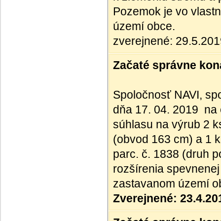
Pozemok je vo vlastní
území obce.
zverejnené: 29.5.20
Začaté správne kona
Spoločnosť NAVI, spol
dňa 17. 04. 2019 na 
súhlasu na výrub 2 k
(obvod 163 cm) a 1 k
parc. č. 1838 (druh 
rozšírenia spevnenej 
zastavanom území o
Zverejnené: 23.4.20