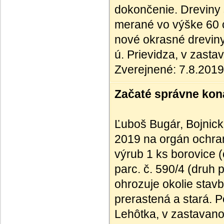
dokončenie. Dreviny 
merané vo výške 60 
nové okrasné dreviny
ú. Prievidza, v zast
Zverejnené: 7.8.2019
Začaté správne kona
Ľuboš Bugár, Bojnick
2019 na orgán ochran
výrub 1 ks borovice 
parc. č. 590/4 (druh
ohrozuje okolie stav
prerastená a stará. P
Lehôtka, v zastavan