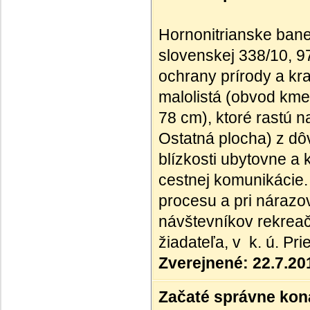
Hornonitrianske bane 
slovenskej 338/10, 9
ochrany prírody a kra
malolistá (obvod km
78 cm), ktoré rastú 
Ostatná plocha) z dôv
blízkosti ubytovne a 
cestnej komunikácie.
procesu a pri nárazo
návštevníkov rekreač
žiadateľa, v k. ú. P
Zverejnené: 22.7.20
Začaté správne kona