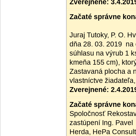
Zverejnené: 3.4.201
Začaté správne kona
Juraj Tutoky, P. O. 
dňa 28. 03. 2019 na 
súhlasu na výrub 1 k
kmeňa 155 cm), ktorý
Zastavaná plocha a n
vlastníctve žiadateľa
Zverejnené: 2.4.201
Začaté správne kona
Spoločnosť Rekostav S
zastúpení Ing. Pavel
Herda, HePa Consultin