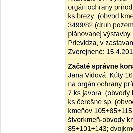
orgán ochrany prírod
ks brezy (obvod kmeň
3499/82 (druh pozem
plánovanej výstavby. 
Prievidza, v zastav
Zverejnené: 15.4.20
Začaté správne kona
Jana Vidová, Kúty 16
na orgán ochrany prí
7 ks javora (obvody 
ks čerešne sp. (obvo
kmeňov 105+85+115 c
štvorkmeň-obvody k
85+101+143; dvojkm