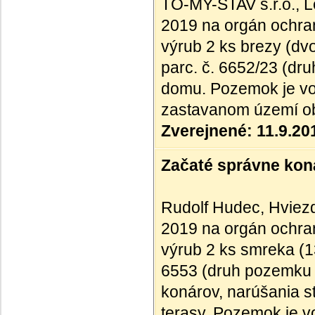
TO-MY-STAV s.r.o., L
2019 na orgán ochran
výrub 2 ks brezy (dv
parc. č. 6652/23 (d
domu. Pozemok je vo v
zastavanom území o
Zverejnené: 11.9.20
Začaté správne kona
Rudolf Hudec, Hviezd
2019 na orgán ochran
výrub 2 ks smreka (1
6553 (druh pozemku 
konárov, narúšania s
terasy. Pozemok je vo 