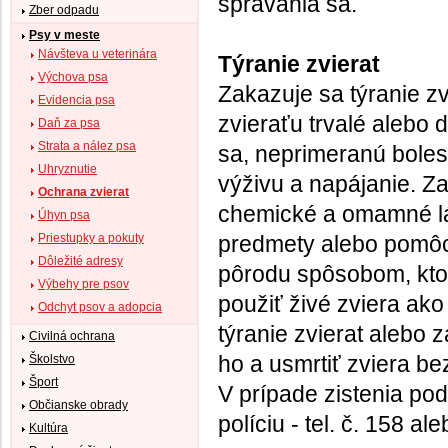
správania sa.
Zber odpadu
Psy v meste
Návšteva u veterinára
Týranie zvierat
Výchova psa
Zakazuje sa týranie z
Evidencia psa
zvieraťu trvalé alebo
Daň za psa
Strata a nález psa
sa, neprimeranú boles
Uhryznutie
výživu a napájanie. Z
Ochrana zvierat
chemické a omamné lá
Úhyn psa
Priestupky a pokuty
predmety alebo pomôc
Dôležité adresy
pôrodu spôsobom, ktorý
Výbehy pre psov
použiť živé zviera ak
Odchyt psov a adopcia
týranie zvierat alebo 
Civilná ochrana
ho a usmrtiť zviera b
Školstvo
Šport
V prípade zistenia pod
Občianske obrady
políciu - tel. č. 158 al
Kultúra