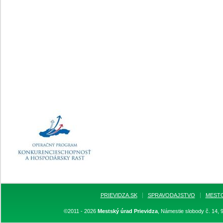
PRIEVIDZA.SK
SPRAVODAJSTVO
MEST
©2011 - 2026
Mestský úrad Prievidza
, Námestie slobody č. 14, 