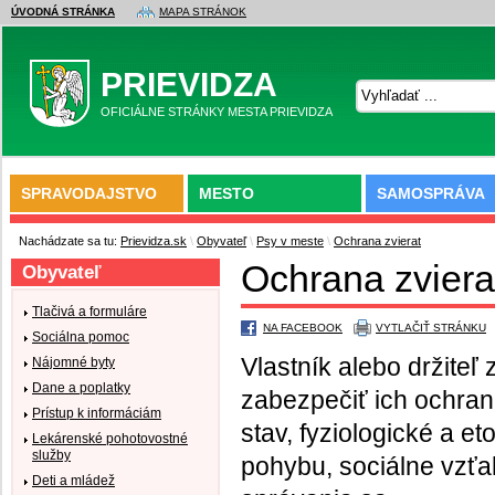
ÚVODNÁ STRÁNKA
MAPA STRÁNOK
PRIEVIDZA
OFICIÁLNE STRÁNKY MESTA PRIEVIDZA
SPRAVODAJSTVO
MESTO
SAMOSPRÁVA
Nachádzate sa tu:
Prievidza.sk
\
Obyvateľ
\
Psy v meste
\
Ochrana zvierat
Ochrana zviera
Obyvateľ
Tlačivá a formuláre
NA FACEBOOK
VYTLAČIŤ STRÁNKU
Sociálna pomoc
Vlastník alebo držiteľ 
Nájomné byty
Dane a poplatky
zabezpečiť ich ochran
Prístup k informáciám
stav, fyziologické a e
Lekárenské pohotovostné
služby
pohybu, sociálne vzťah
Deti a mládež