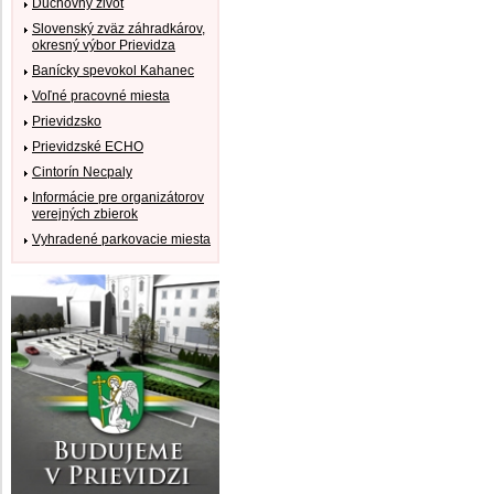
Duchovný život
Slovenský zväz záhradkárov,
okresný výbor Prievidza
Banícky spevokol Kahanec
Voľné pracovné miesta
Prievidzsko
Prievidzské ECHO
Cintorín Necpaly
Informácie pre organizátorov
verejných zbierok
Vyhradené parkovacie miesta