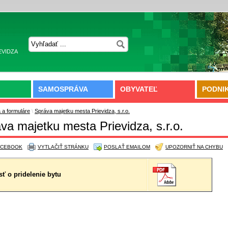
EVIDZA
SAMOSPRÁVA
OBYVATEĽ
PODNI
á a formuláre
\
Správa majetku mesta Prievidza, s.r.o.
va majetku mesta Prievidza, s.r.o.
ACEBOOK
VYTLAČIŤ STRÁNKU
POSLAŤ EMAILOM
UPOZORNIŤ NA CHYBU
sť o pridelenie bytu