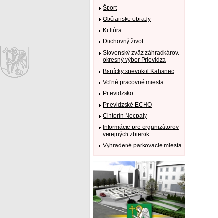
Šport
Občianske obrady
Kultúra
Duchovný život
Slovenský zväz záhradkárov,
okresný výbor Prievidza
Banícky spevokol Kahanec
Voľné pracovné miesta
Prievidzsko
Prievidzské ECHO
Cintorín Necpaly
Informácie pre organizátorov
verejných zbierok
Vyhradené parkovacie miesta