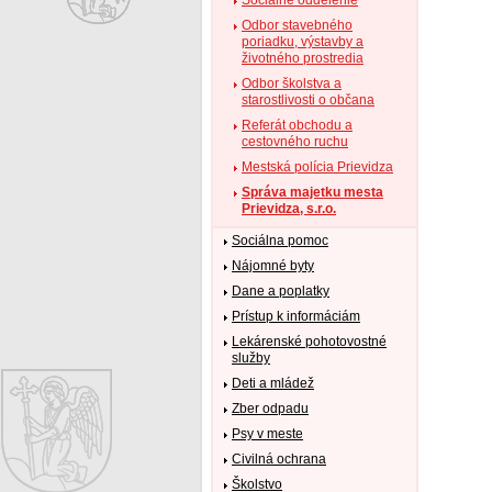
Odbor stavebného
poriadku, výstavby a
životného prostredia
Odbor školstva a
starostlivosti o občana
Referát obchodu a
cestovného ruchu
Mestská polícia Prievidza
Správa majetku mesta
Prievidza, s.r.o.
Sociálna pomoc
Nájomné byty
Dane a poplatky
Prístup k informáciám
Lekárenské pohotovostné
služby
Deti a mládež
Zber odpadu
Psy v meste
Civilná ochrana
Školstvo