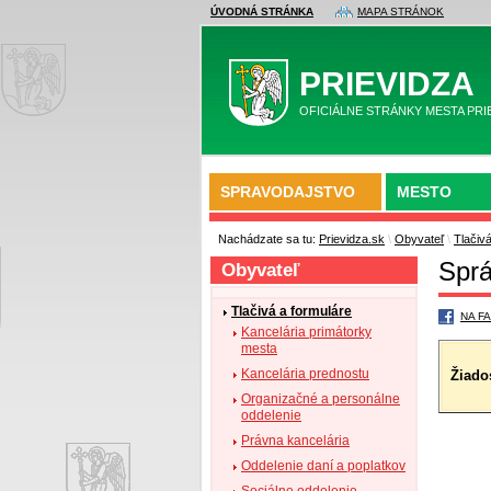
ÚVODNÁ STRÁNKA
MAPA STRÁNOK
PRIEVIDZA
OFICIÁLNE STRÁNKY MESTA PRI
SPRAVODAJSTVO
MESTO
Nachádzate sa tu:
Prievidza.sk
\
Obyvateľ
\
Tlačiv
Sprá
Obyvateľ
Tlačivá a formuláre
NA F
Kancelária primátorky
mesta
Kancelária prednostu
Žiado
Organizačné a personálne
oddelenie
Právna kancelária
Oddelenie daní a poplatkov
Sociálne oddelenie