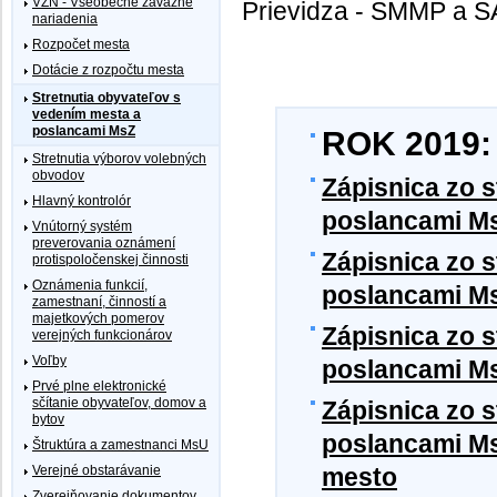
VZN - Všeobecne záväzné
Prievidza - SMMP a SA
nariadenia
Rozpočet mesta
Dotácie z rozpočtu mesta
Stretnutia obyvateľov s
vedením mesta a
poslancami MsZ
ROK 2019:
Stretnutia výborov volebných
obvodov
Zápisnica zo 
Hlavný kontrolór
poslancami Ms
Vnútorný systém
preverovania oznámení
Zápisnica zo 
protispoločenskej činnosti
Oznámenia funkcií,
poslancami Ms
zamestnaní, činností a
majetkových pomerov
Zápisnica zo 
verejných funkcionárov
Voľby
poslancami MsZ
Prvé plne elektronické
sčítanie obyvateľov, domov a
Zápisnica zo 
bytov
poslancami Ms
Štruktúra a zamestnanci MsU
Verejné obstarávanie
mesto
Zverejňovanie dokumentov