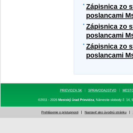
Zápisnica zo 
poslancami MsZ
Zápisnica zo 
poslancami MsZ
Zápisnica zo 
poslancami MsZ
PRIEVIDZA.SK
SPRAVODAJSTVO
MEST
©2011 - 2026
Mestský úrad Prievidza
, Námestie slobody č. 14, 
Prehlásenie o pristupnosti
Nastaviť ako úvodnú stránku