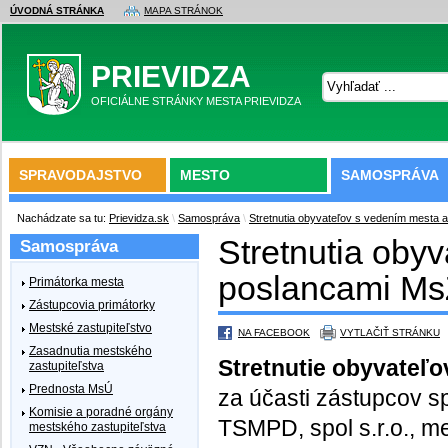
ÚVODNÁ STRÁNKA
MAPA STRÁNOK
PRIEVIDZA
OFICIÁLNE STRÁNKY MESTA PRIEVIDZA
SPRAVODAJSTVO
MESTO
SAMOSPRÁVA
Nachádzate sa tu:
Prievidza.sk
\
Samospráva
\
Stretnutia obyvateľov s vedením mesta 
Stretnutia oby
Samospráva
poslancami M
Primátorka mesta
Zástupcovia primátorky
Mestské zastupiteľstvo
NA FACEBOOK
VYTLAČIŤ STRÁNKU
Zasadnutia mestského
Stretnutie obyvateľ
zastupiteľstva
Prednosta MsÚ
za účasti zástupcov s
Komisie a poradné orgány
TSMPD, spol s.r.o., m
mestského zastupiteľstva