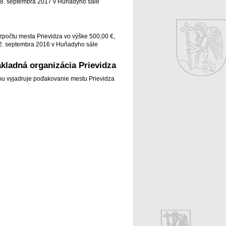
a 28. septembra 2017 v Huňadyho sále
zpočtu mesta Prievidza vo výške 500,00 €,
 22. septembra 2016 v Huňadyho sále
ákladná organizácia Prievidza
tou vyjadruje poďakovanie mestu Prievidza