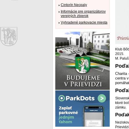
Cintorín Necpaly
Informácie pre organizátorov
verejných zbierok
Vyhradené parkovacie miesta
Klub Bôb
2015.
M. Paluš
Poďak
Charita
centra 
pomáhať
Poďak
Slovensk
ktoré bo
zámku.
Poďak
Neziskov
Prievidz