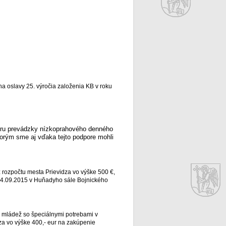
a oslavy 25. výročia založenia KB v roku
poru prevádzky nízkoprahového denného
orým sme aj vďaka tejto podpore mohli
 rozpočtu mesta Prievidza vo výške 500 €,
a 24.09.2015 v Huňadyho sále Bojnického
a mládež so špeciálnymi potrebami v
za vo výške 400,- eur na zakúpenie