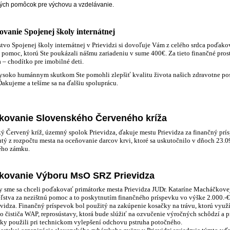
ch pomôcok pre výchovu a vzdelávanie.
vanie Spojenej školy internátnej
stvo Spojenej školy internátnej v Prievidzi si dovoľuje Vám z celého srdca poďak
 pomoc, ktorú Ste poukázali nášmu zariadeniu v sume 400€. Za tieto finančné pr
– chodítko pre imobilné deti.
soko humánnym skutkom Ste pomohli zlepšiť kvalitu života našich zdravotne post
akujeme a tešíme sa na ďalšiu spoluprácu.
ovanie Slovenského Červeného kríža
ý Červený kríž, územný spolok Prievidza, ďakuje mestu Prievidza za finančný prí
tý z rozpočtu mesta na oceňovanie darcov krvi, ktoré sa uskutočnilo v dňoch 23.0
ého zámku.
kovanie Výboru MsO SRZ Prievidza
 sme sa chceli poďakovať primátorke mesta Prievidza JUDr. Kataríne Macháčkove
eľstva za nezištnú pomoc a to poskytnutím finančného príspevku vo výške 2.000.
vidza. Finančný príspevok bol použitý na zakúpenie kosačky na trávu, ktorú vyu
o čističa WAP, reprosústavy, ktorá bude slúžiť na ozvučenie výročných schôdzí a p
dky použili pri technickom vylepšení odchovu pstruha potočného.