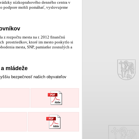
revádzky nízkoprahového denného centra v
jto podpore mohli pomáhať, vyslovujeme
jovníkov
a z rozpočtu mesta na r. 2012 finančnú
ch prostriedkov, ktoré im mesto poskytlo si
lobodenia mesta, SNP, pamiatke zosnulých a
 a mládeže
 vyššiu bezpečnosť našich obyvateľov