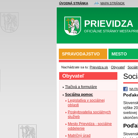
ÚVODNÁ STRÁNKA
MAPA STRÁNOK
PRIEVIDZA
OFICIÁLNE STRÁNKY MESTA PRI
SPRAVODAJSTVO
MESTO
Nachádzate sa tu:
Prievidza.sk
\
Obyvateľ
\
Sociál
Soci
Obyvateľ
Tlačivá a formuláre
NA F
Poďako
Sociálna pomoc
Legislatíva v sociálnej
Slovensk
oblasti
výške 20
Poskytovatelia sociálnych
svetovej
služieb
ukončeni
Mesto Prievidza - sociálne
Poďak
oddelenie
Slovensk
Matričný úrad