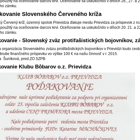
l použitý na oceňovanie darcov krvi. Oceňovanie sa uskutočnilo v dňoch 26., 27. 
ého zámku.
ovanie Slovenského Červeného kríža
ý Červený kríž, územný spolok Prievidza ďakuje mestu Prievidza za príspevok z ro
l použitý na oceňovanie darcov krvi. Oceňovanie sa uskutočnilo v dňoch 20. 21. a
ého zámku.
ovanie - Slovenský zväz protifašistických bojovníkov, z
 organizácia Slovenského zväzu protifašistických bojovníkov v Prievidzi touto ces
tnutie finančného príspevku vo výške 100 € na našu činnosť v r. 2015.
a Šuníková, pred.ZO SZPB
ovanie Klubu Bôbarov o.z. Prievidza