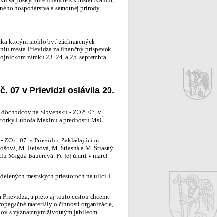
ku sa poskytnuté financie s konštatovaním,
odného hospodárstva a samotnej prírody.
aka ktorým mohlo byť záchranených
niu mesta Prievidza za finančný príspevok
 Bojnickom zámku 23. 24. a 25. septembra
 07 v Prievidzi oslávila 20.
y dôchodcov na Slovensku - ZO č. 07 v
imátorky Ľuboša Maxinu a prednostu MsÚ
 - ZO č. 07 v Prievidzi. Zakladajúcimi
pošová, M. Reisová, M. Štiasná a M. Štiasný.
ciu Magda Bauerová. Po jej úmrtí v marci
delených mestských priestoroch na ulici T.
rievidza, a preto aj touto cestou chceme
opagačné materiály o činnosti organizácie,
enov s významným životným jubileom.