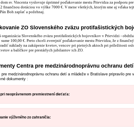
- dom sv. Vincenta vyslovuje úprimné poďakovanie mestu Prievidza za podporu p
2 finančnou dotáciou vo výške 7000 €. V mene všetkých, ktorým sme aj vďaka te
Pán Boh zaplať a požehnaj.
ovanie ZO Slovenského zväzu protifašistických bo
 organizácia Slovenského zväzu protifašistických bojovníkov v Prievidzi - obdržal
v sume 100,00 €. Preto chceli zverejniť poďakovanie mestu Prievidza, že z finančný
radiť náklady na zakúpenie kvetov, vencov pri pietných aktoch pri príležitosti os
vetov a balíčkov pre prestárlych jubilantov ich ZO.
enty Centra pre medzinárodnoprávnu ochranu detí
 pre medzinárodnoprávnu ochranu detí a mládeže v Bratislave pripravilo pre
vné dokumenty :
 pri neoprávnenom premiestnení dieťaťa:
nie výživného zo zahraničia: