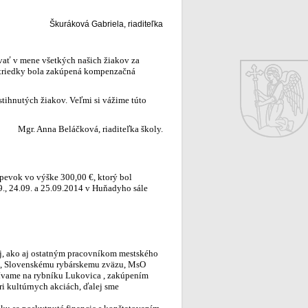
Škuráková Gabriela, riaditeľka
ovať v mene všetkých našich žiakov za
ostriedky bola zakúpená kompenzačná
ihnutých žiakov. Veľmi si vážime túto
Mgr. Anna Beláčková, riaditeľka školy.
spevok vo výške 300,00 €, ktorý bol
9., 24.09. a 25.09.2014 v Huňadyho sále
j, ako aj ostatným pracovníkom mestského
-€, Slovenskému rybárskemu zväzu, MsO
žívame na rybníku Lukovica , zakúpením
ri kultúrnych akciách, ďalej sme