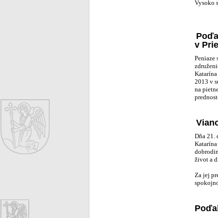
Vysoko s
Poďa
v Pri
Peniaze 
združeni
Katarína
2013 v s
na pietn
prednost
Vian
Dňa 21. 
Katarína
dobrodin
život a 
Za jej p
spokojno
Poďak