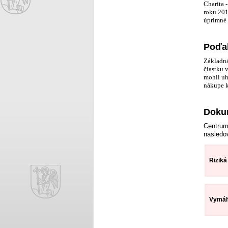
Charita 
roku 201
úprimné 
Poďak
Základná
čiastku 
mohli uh
nákupe k
Dokum
Centrum
nasledo
Riziká
Vymáha