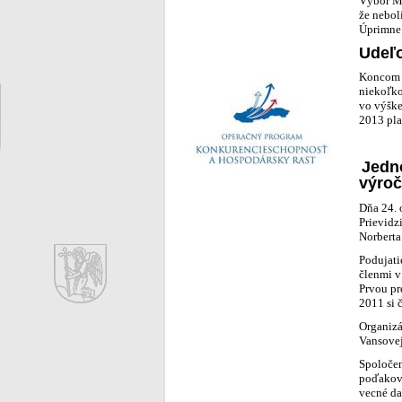
Výbor Me
že nebol
Úprimne
Udeľo
Koncom 
niekoľko
vo výške
2013 pla
Jedno
výroč
Dňa 24. 
Prievidz
Norberta
Podujati
členmi v
Prvou pr
2011 si č
Organizá
Vansovej 
Spoločen
poďakova
vecné da