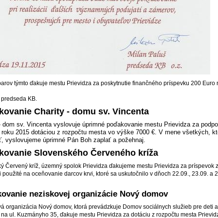
arov týmto ďakuje mestu Prievidza za poskytnutie finančného príspevku 200 Euro n
 predseda KB.
ovanie Charity - domu sv. Vincenta
 - dom sv. Vincenta vyslovuje úprimné poďakovanie mestu Prievidza za pod
v roku 2015 dotáciou z rozpočtu mesta vo výške 7000 €. V mene všetkých, kt
, vyslovujeme úprimné Pán Boh zaplať a požehnaj.
ovanie Slovenského Červeného kríža
ý Červený kríž, územný spolok Prievidza ďakujeme mestu Prievidza za príspevok z
li použité na oceňovanie darcov krvi, ktoré sa uskutočnilo v dňoch 22.09., 23.09. 
ovanie neziskovej organizácie Nový domov
á organizácia Nový domov, ktorá prevádzkuje Domov sociálnych služieb pre deti 
i na ul. Kuzmányho 35, ďakuje mestu Prievidza za dotáciu z rozpočtu mesta Prievid