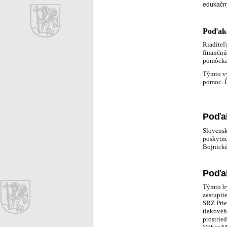
edukačný
Poďako
Riaditeľ
finančnú
pomôcka 
Týmto vy
pomoc. Ď
Poďak
Slovensk
poskytnu
Bojnick
Poďa
Týmto by
zastupit
SRZ Prie
tlakovéh
prostrie