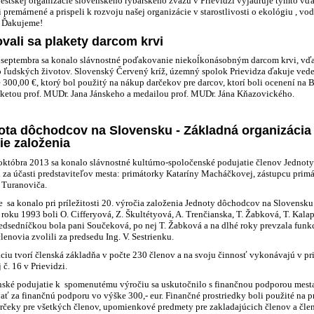
stskej organizácie slovenského rybárskeho zväzu v Prievidzi vyjadruje týmto vďa
i premárnené a prispeli k rozvoju našej organizácie v starostlivosti o ekológiu , v
 Ďakujeme!
vali sa plakety darcom krvi
septembra sa konalo slávnostné poďakovanie niekoĺkonásobným darcom krvi, vď
 ľudských životov. Slovenský Červený kríž, územný spolok Prievidza ďakuje vede
 300,00 €, ktorý bol použitý na nákup darčekov pre darcov, ktorí boli ocenení na
ketou prof. MUDr. Jana Jánskeho a medailou prof. MUDr. Jána Kňazovického.
ta dôchodcov na Slovensku - Základná organizácia č.
ie založenia
októbra 2013 sa konalo slávnostné kultúrno-spoločenské podujatie členov Jednot
i za účasti predstaviteľov mesta: primátorky Kataríny Macháčkovej, zástupcu pr
 Turanoviča.
e sa konalo pri príležitosti 20. výročia založenia Jednoty dôchodcov na Slovensku
 roku 1993 boli O. Cifferyová, Z. Škultétyová, A. Trenčianska, T. Žabková, T. Kala
edsedníčkou bola pani Součeková, po nej T. Žabková a na dlhé roky prevzala funk
lenovia zvolili za predsedu Ing. V. Sestrienku.
ciu tvorí členská základňa v počte 230 členov a na svoju činnosť vykonávajú v pri
č. 16 v Prievidzi.
ské podujatie k spomenutému výročiu sa uskutočnilo s finančnou podporou mesta P
ť za finančnú podporu vo výške 300,- eur. Finančné prostriedky boli použité na pr
rčeky pre všetkých členov, upomienkové predmety pre zakladajúcich členov a čl