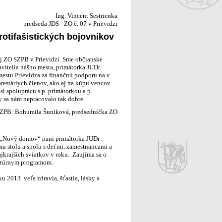
Ing. Vincent Sestrienka
predseda JDS - ZO č. 07 v Prievidzi
otifašistických bojovníkov
ej ZO SZPB v Prievidzi. Sme občianske
avitelia nášho mesta, primátorka JUDr.
estu Prievidza za finančnú podporu na v
restárlych členov, ako aj na kúpu vencov
si spoluprácu s p. primátorkou a p.
y sa nám nepracovalo tak dobre.
ZPB: Bohumila Šuniková, predsedníčka ZO
ž ,,Nový domov“ pani primátorka JUDr .
mu stolu a spolu s deťmi, zamestnancami a
ajkrajších sviatkov v roku. Zaujíma sa o
kultúrnym programom.
 2013 veľa zdravia, šťastia, lásky a