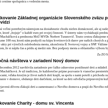
i ceníme spoluprácu s vedením mesta.
kovanie Základnej organizácie Slovenského zväzu pr
evidzi
sú veľmi potrebným nástrojom na dosiahnutie chodu nielen domácností, ale aj naš
e, ktoré „bojuje“ o každé euro pri svojej činnosti. V ústrety nám vychádzajú predst
 Macháčková a prednosta MsÚ MVDr. Norbert Turanovič. Touto cestou ďakujeme m
ume 100 eur, ktorú nám poskytli na kúpu kvetinových darov pre našich chorých a p
e akty pri výročich oslobodenia mesta, ukončenia II. Svetovej vojny a SNP. Vážime 
om, že si nájdu čas a prídu aj medzi nás. Bez podpory mesta a oblastného výboru b
Za ZO S
očná návšteva v zariadení Nový domov
decembra 2012 navštívila zariadenie pre ťažko zdravotne postihnuté deti a mláde
 Macháčková. Je už tradíciou, že každoročne prijme pozvanie k vianočne prestreté
cami, vďaka ktorým je život našich detí krajší, sa spolu s nami poteší z príchodu n
dianie v domove, obdaruje deti darčekmi, za ktoré sa deti odvďačia pripraveným 
rejavenú dôveru ďakujú deti a zamestnanci z Nového domova a prajú do Nového roku
sti.
ovanie Charity - domu sv. Vincenta