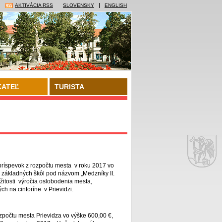
AKTIVÁCIA RSS
SLOVENSKY
ENGLISH
KATEĽ
TURISTA
 príspevok z rozpočtu mesta v roku 2017 vo
 základných škôl pod názvom „Medzníky II.
žitosti výročia oslobodenia mesta,
ch na cintoríne v Prievidzi.
zpočtu mesta Prievidza vo výške 600,00 €,