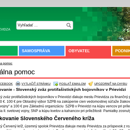
EVIDZA
SAMOSPRÁVA
OBYVATEĽ
PODNI
na pomoc
álna pomoc
ACEBOOK
VYTLAČIŤ STRÁNKU
POSLAŤ EMAILOM
UPOZORNIŤ NA CHYBU
vanie - Slovenský zväz protifašistických bojovníkov v Prievidzi
ý zväz protifašistických bojovníkov v Prievidzi ďakuje mestu Prievidza za finančný
0 €. 100 € pre Oblastný výbor SZPB na zakúpenie cien vedomostnej súťaže žiakov
 vojny“ a 100 € pre Základnú organizáciu SZPB v Prievidzi na kúpu vencov pri príle
a II. svetovej vojny, SNP a kúpu kvetov a kahancov pri príležitosti Pamiatky zosnulý
ovanie Slovenského Červeného kríža
ý Červený kríž, územný spolok Prievidza ďakuje mestu Prievidza za príspevok z ro