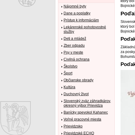
ktorý bo
Bojnick
Nájomné byty
Poďak
Dane a poplatky
Prístup k informáciám
Slovensk
ktorý bo
Lekárenské pohotovostné
Bojnick
služby
Poďak
Deti a mládež
Zber odpadu
Základná
za posky
Psy v meste
Bohumil
Civilná ochrana
Poďak
Školstvo
Šport
Občianske obrady
Kultúra
Duchovný život
Slovenský zväz záhradkárov,
okresný výbor Prievidza
Banícky spevokol Kahanec
Voľné pracovné miesta
Prievidzsko
Prievidzské ECHO